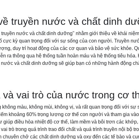
 về truyền nước và chất dinh d
ề truyền nước và chất dinh dưỡng" nhằm giới thiệu về khái niệ
tố cực kỳ quan trọng đối với sự sống của con người. Truyền nư
ợng, duy trì hoạt động của các cơ quan và bảo vệ sức khỏe. Q
ễn ra thông qua hệ thống tuần hoàn máu và hệ thống tiêu hóa. 
n nước và chất dinh dưỡng sẽ giúp bạn có những hành động c
 và vai trò của nước trong cơ t
 không màu, không mùi, không vị, và rất quan trọng đối với sự
iếm khoảng 60% trọng lượng cơ thể con người và tham gia vào 
 giúp điều hòa nhiệt độ cơ thể, làm mềm và bôi trơn các khớp, gi
ai trò trong quá trình trao đổi chất và quá trình truyền nội bộ t
ch chuyên chở các chất dinh dưỡng và oxy đến các tế bào và c