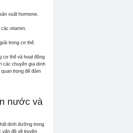
 sản xuất hormone.
 các vitamin.
iải trong cơ thể.
g cơ thể và hoạt động
i các chuyên gia dinh
g quan trọng để đảm
ền nước và
hất dinh dưỡng trong
c vấn đề về truyền