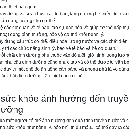
cần thiết bao gồm:
ể xây dựng và sửa chữa các tế bào, tăng cường hệ miễn dịch và
 cấp năng lượng cho cơ thể.
vệ các cơ quan và tế bào, tạo sự bão hòa và giúp cơ thể hấp thụ
ể hoạt động bình thường, bảo vệ cơ thể khỏi bệnh lý.
ây dựng cấu trúc cơ thể, điều hòa lượng nước và các chất điện g
uy trì các chức năng sinh lý, bảo vệ tế bào và hệ cơ quan.
ỗi chất dinh dưỡng phụ thuộc vào độ tuổi, giới tính, trọng lượn
oán nhu cầu dinh dưỡng cũng phức tạp và có thể được tư vấn bở
ệc duy trì một chế độ ăn uống cân bằng và phong phú là vô cùn
ác chất dinh dưỡng cần thiết cho cơ thể.
g sức khỏe ảnh hưởng đến truy
 dưỡng
của một người có thể ảnh hưởng đến quá trình truyền nước và c
ạng sức khỏe như bệnh lý, béo phì, thiếu máu... có thể gây ra cá