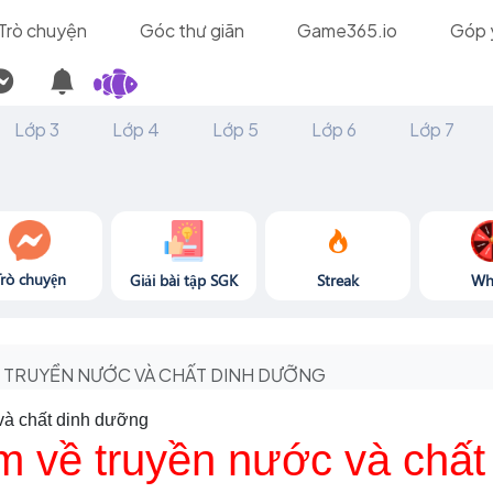
Trò chuyện
Góc thư giãn
Game365.io
Góp 
Lớp 3
Lớp 4
Lớp 5
Lớp 6
Lớp 7
Trò chuyện
Giải bài tập SGK
Streak
Wh
TRUYỀN NƯỚC VÀ CHẤT DINH DƯỠNG
và chất dinh dưỡng
m về truyền nước và chất