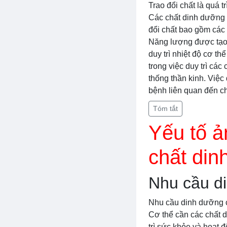
Trao đổi chất là quá 
Các chất dinh dưỡng c
đổi chất bao gồm các 
Năng lượng được tạo 
duy trì nhiệt độ cơ th
trong việc duy trì cá
thống thần kinh. Việc 
bệnh liên quan đến c
Tóm tắt
Yếu tố ả
chất din
Nhu cầu d
Nhu cầu dinh dưỡng củ
Cơ thể cần các chất d
trì sức khỏe và hoạt đ