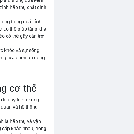
p thụ thông qua kênh
rình hấp thụ chất dinh
rọng trong quá trình
 có thể giúp tăng khả
o có thể gây cản trở
sức khỏe và sự sống
hững lựa chọn ăn uống
g cơ thể
để duy trì sự sống.
 quan và hệ thống
h là hấp thụ và vận
g cấp khác nhau, trong