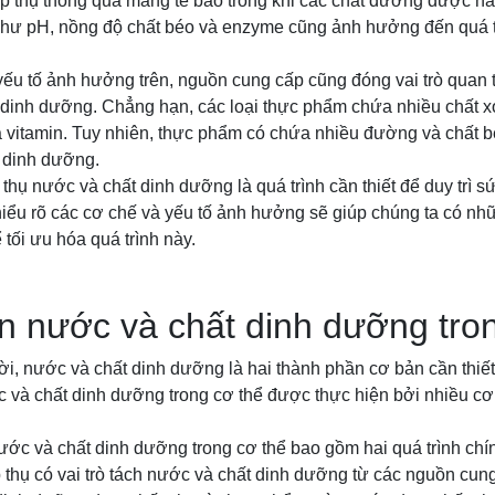
p thụ thông qua màng tế bào trong khi các chất đường được hấ
 như pH, nồng độ chất béo và enzyme cũng ảnh hưởng đến quá t
ếu tố ảnh hưởng trên, nguồn cung cấp cũng đóng vai trò quan t
 dinh dưỡng. Chẳng hạn, các loại thực phẩm chứa nhiều chất xơ
 vitamin. Tuy nhiên, thực phẩm có chứa nhiều đường và chất bé
t dinh dưỡng.
p thụ nước và chất dinh dưỡng là quá trình cần thiết để duy trì 
hiểu rõ các cơ chế và yếu tố ảnh hưởng sẽ giúp chúng ta có n
 tối ưu hóa quá trình này.
 nước và chất dinh dưỡng tron
i, nước và chất dinh dưỡng là hai thành phần cơ bản cần thiết 
 và chất dinh dưỡng trong cơ thể được thực hiện bởi nhiều cơ
ớc và chất dinh dưỡng trong cơ thể bao gồm hai quá trình chín
 thụ có vai trò tách nước và chất dinh dưỡng từ các nguồn cun