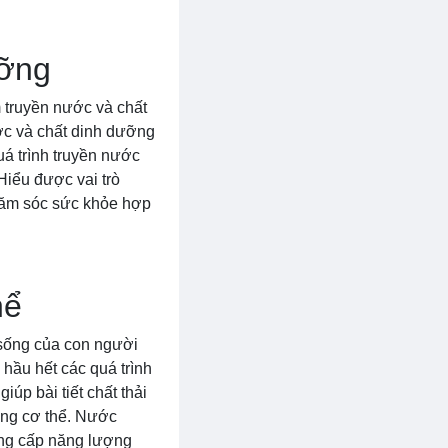
ưỡng
m truyền nước và chất
ớc và chất dinh dưỡng
uá trình truyền nước
Hiểu được vai trò
hăm sóc sức khỏe hợp
hể
 sống của con người
hầu hết các quá trình
úp bài tiết chất thải
rong cơ thể. Nước
ung cấp năng lượng