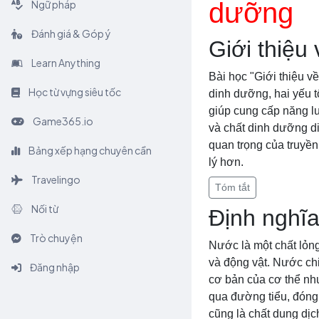
dưỡng
Ngữ pháp
Đánh giá & Góp ý
Giới thiệu
Learn Anything
Bài học "Giới thiệu v
Học từ vựng siêu tốc
dinh dưỡng, hai yếu 
giúp cung cấp năng lư
Game365.io
và chất dinh dưỡng di
quan trọng của truyề
Bảng xếp hạng chuyên cần
lý hơn.
Travelingo
Tóm tắt
Nối từ
Định nghĩa
Trò chuyện
Nước là một chất lỏng
và động vật. Nước ch
Đăng nhập
cơ bản của cơ thể như
qua đường tiểu, đóng v
cũng là chất dung dị