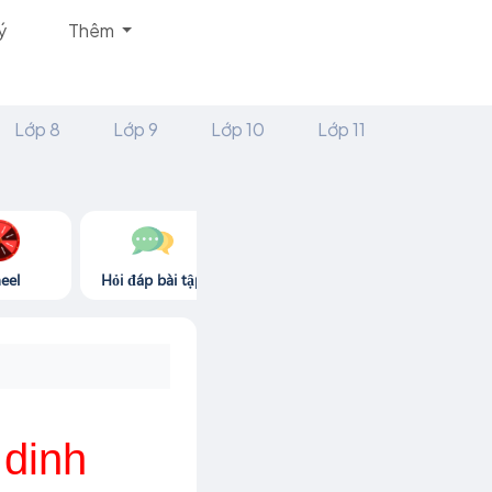
ý
Thêm
Lớp 8
Lớp 9
Lớp 10
Lớp 11
eel
Hỏi đáp bài tập
Góc thư giãn
Game365.
 dinh