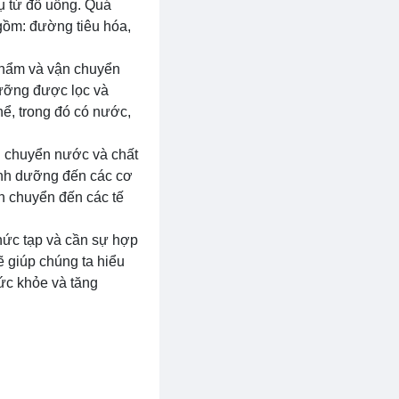
ụ từ đồ uống. Quá
gồm: đường tiêu hóa,
 phẩm và vận chuyển
dưỡng được lọc và
hể, trong đó có nước,
n chuyển nước và chất
inh dưỡng đến các cơ
 chuyển đến các tế
phức tạp và cần sự hợp
 giúp chúng ta hiểu
ức khỏe và tăng