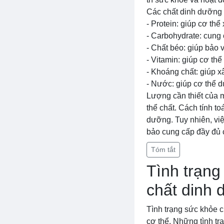
Các chất dinh dưỡng 
- Protein: giúp cơ th
- Carbohydrate: cung
- Chất béo: giúp bảo 
- Vitamin: giúp cơ th
- Khoáng chất: giúp x
- Nước: giúp cơ thể d
Lượng cần thiết của m
thể chất. Cách tính t
dưỡng. Tuy nhiên, vi
bảo cung cấp đầy đủ c
Tóm tắt
Tình trạn
chất dinh
Tình trạng sức khỏe 
cơ thể. Những tình tr