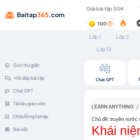
Giải bài tập SGK
Baitap
365
.com
100
Lớp 1
Lớp 2
Lớp 12
Góc thư giãn
Hỏi đáp bài tập
Chat GPT
Chat GPT
Tài liệu giáo viên
LEARN ANYTHING
Chữa lỗi ngữ pháp
Chủ đề: truyền nước 
Khái niệ
Bài viết