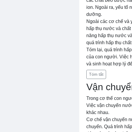
các chất béo được hấ
ion. Ngoài ra, yếu tố
dưỡng.
Ngoài các cơ chế và y
hấp thụ nước và chất
năng hấp thụ nước và
quá trình hấp thụ chấ
Tóm lại, quá trình hấ
của con người. Việc 
và sinh hoạt hợp lý để
Tóm tắt
Vận chuyển
Trong cơ thể con ngườ
Việc vận chuyển nước
khác nhau.
Cơ chế vận chuyển nư
chuyển. Quá trình hấp