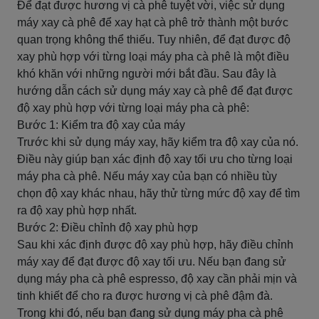
Để đạt được hương vị cà phê tuyệt vời, việc sử dụng
máy xay cà phê để xay hạt cà phê trở thành một bước
quan trọng không thể thiếu. Tuy nhiên, để đạt được độ
xay phù hợp với từng loại máy pha cà phê là một điều
khó khăn với những người mới bắt đầu. Sau đây là
hướng dẫn cách sử dụng máy xay cà phê để đạt được
độ xay phù hợp với từng loại máy pha cà phê:
Bước 1: Kiểm tra độ xay của máy
Trước khi sử dụng máy xay, hãy kiểm tra độ xay của nó.
Điều này giúp bạn xác định độ xay tối ưu cho từng loại
máy pha cà phê. Nếu máy xay của bạn có nhiều tùy
chọn độ xay khác nhau, hãy thử từng mức độ xay để tìm
ra độ xay phù hợp nhất.
Bước 2: Điều chỉnh độ xay phù hợp
Sau khi xác định được độ xay phù hợp, hãy điều chỉnh
máy xay để đạt được độ xay tối ưu. Nếu bạn đang sử
dụng máy pha cà phê espresso, độ xay cần phải mịn và
tinh khiết để cho ra được hương vị cà phê đậm đà.
Trong khi đó, nếu bạn đang sử dụng máy pha cà phê