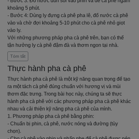
- Bước 3: Đổ nước đun sôi vào phin và để cà phê ngấm
khoảng 5 phút.
- Bước 4: Dùng ly đựng cà phê pha lê, đổ nước cà phê
vào và chờ đợi khoảng 5-10 phút cho cà phê nhỏ giọt
vào ly.
Với những phương pháp pha cà phê trên, bạn có thể
tận hưởng ly cà phê đậm đà và thơm ngon tại nhà.
Tóm tắt
Thực hành pha cà phê
Thực hành pha cà phê là một kỹ năng quan trọng để tạo
ra một tách cà phê đúng chuẩn với hương vị và mùi
thơm đặc trưng. Trong bài học này, chúng ta sẽ thực
hành pha cà phê với các phương pháp pha cà phê khác
nhau và cải thiện kỹ năng pha cà phê của mình.
1. Phương pháp pha cà phê bằng phin:
- Chuẩn bị phin, cà phê, nước nóng và đường (tùy
chọn).
- Cho cà phê vào phin và nhấn nhẹ để cà phê được nén