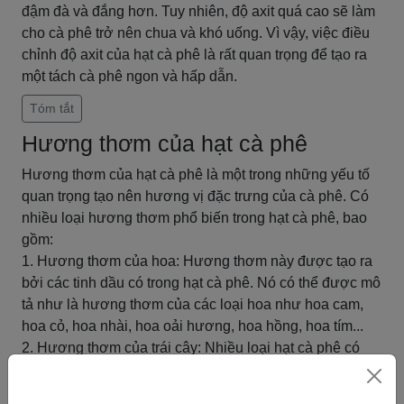
đậm đà và đắng hơn. Tuy nhiên, độ axit quá cao sẽ làm
cho cà phê trở nên chua và khó uống. Vì vậy, việc điều
chỉnh độ axit của hạt cà phê là rất quan trọng để tạo ra
một tách cà phê ngon và hấp dẫn.
Tóm tắt
Hương thơm của hạt cà phê
Hương thơm của hạt cà phê là một trong những yếu tố
quan trọng tạo nên hương vị đặc trưng của cà phê. Có
nhiều loại hương thơm phổ biến trong hạt cà phê, bao
gồm:
1. Hương thơm của hoa: Hương thơm này được tạo ra
bởi các tinh dầu có trong hạt cà phê. Nó có thể được mô
tả như là hương thơm của các loại hoa như hoa cam,
hoa cỏ, hoa nhài, hoa oải hương, hoa hồng, hoa tím...
2. Hương thơm của trái cây: Nhiều loại hạt cà phê có
hương thơm của trái cây như mận, dâu tây, quả mọng,
quả chín...