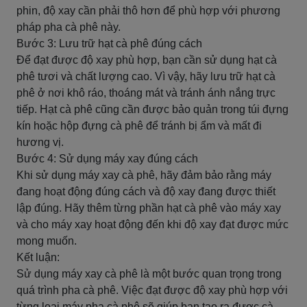
phin, độ xay cần phải thô hơn để phù hợp với phương
pháp pha cà phê này.
Bước 3: Lưu trữ hạt cà phê đúng cách
Để đạt được độ xay phù hợp, bạn cần sử dụng hạt cà
phê tươi và chất lượng cao. Vì vậy, hãy lưu trữ hạt cà
phê ở nơi khô ráo, thoáng mát và tránh ánh nắng trực
tiếp. Hạt cà phê cũng cần được bảo quản trong túi đựng
kín hoặc hộp đựng cà phê để tránh bị ẩm và mất đi
hương vị.
Bước 4: Sử dụng máy xay đúng cách
Khi sử dụng máy xay cà phê, hãy đảm bảo rằng máy
đang hoạt động đúng cách và độ xay đang được thiết
lập đúng. Hãy thêm từng phần hạt cà phê vào máy xay
và cho máy xay hoạt động đến khi độ xay đạt được mức
mong muốn.
Kết luận:
Sử dụng máy xay cà phê là một bước quan trọng trong
quá trình pha cà phê. Việc đạt được độ xay phù hợp với
từng loại máy pha cà phê sẽ giúp bạn tạo ra được cà