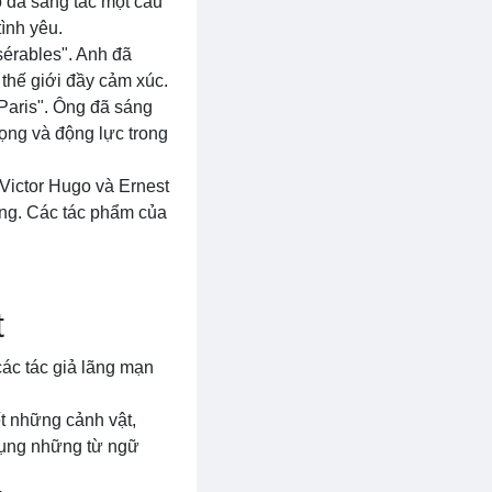
ô đã sáng tác một câu
ình yêu.
sérables". Anh đã
thế giới đầy cảm xúc.
Paris". Ông đã sáng
vọng và động lực trong
 Victor Hugo và Ernest
ống. Các tác phẩm của
t
ác tác giả lãng mạn
ết những cảnh vật,
dụng những từ ngữ