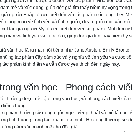
ác giả người Anh, được biết đến với tác phẩm "Nhà trên đồi". C
am mê và xúc động, giúp độc giả tìm thấy niềm hy vọng trong t
c giả người Pháp, được biết đến với tác phẩm nổi tiếng "Les Mi
ện lãng mạn về tình yêu và tình người, đưa người đọc vào một 
một tác giả người Mỹ, được biết đến với tác phẩm "Một đêm ở 
ng mạn về tình yêu và cuộc đời, giúp độc giả tìm thấy niềm hy 
 giả văn học lãng mạn nổi tiếng như Jane Austen, Emily Bronte,
những tác phẩm đầy cảm xúc và ý nghĩa về tình yêu và cuộc s
g tác phẩm kinh điển và vẫn được yêu thích đến ngày nay.
rong văn học - Phong cách viế
đề thường được đề cập trong văn học, và phong cách viết của c
 điểm chung.
 lãng mạn thường sử dụng ngôn ngữ tường thuật và mô tả chi ti
ững tình huống trong tác phẩm của mình. Họ cũng thường sử 
iệu ứng cảm xúc mạnh mẽ cho độc giả.