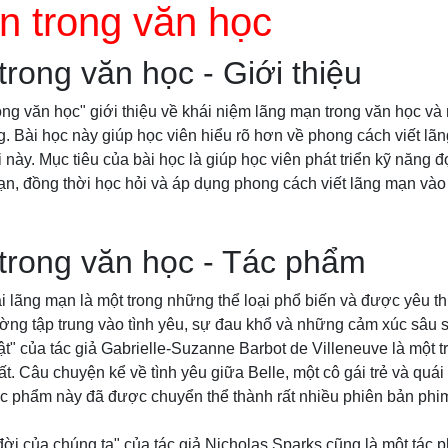
n trong văn học
rong văn học - Giới thiệu
ong văn học" giới thiệu về khái niệm lãng mạn trong văn học v
g. Bài học này giúp học viên hiểu rõ hơn về phong cách viết lãn
ại này. Mục tiêu của bài học là giúp học viên phát triển kỹ năng 
n, đồng thời học hỏi và áp dụng phong cách viết lãng mạn vào
trong văn học - Tác phẩm
ại lãng mạn là một trong những thể loại phổ biến và được yêu t
ờng tập trung vào tình yêu, sự đau khổ và những cảm xúc sâu 
t" của tác giả Gabrielle-Suzanne Barbot de Villeneuve là một 
ất. Câu chuyện kể về tình yêu giữa Belle, một cô gái trẻ và quái
c phẩm này đã được chuyển thể thành rất nhiều phiên bản phim
đời của chúng ta" của tác giả Nicholas Sparks cũng là một tác