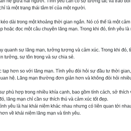
uan hệ giữa hai người. Tình yêu cần có sự tương tác và trao đổi
ỉ là một trạng thái tâm trí của một người.
éo dài trong một khoảng thời gian ngắn. Nó có thể là một cảm 
p hoặc đọc một câu chuyện lãng mạn. Trong khi đó, tình yêu là
 quanh sự lãng mạn, tưởng tượng và cảm xúc. Trong khi đó, tì
in tưởng, sự tôn trọng và sự chia sẻ.
tạp hơn so với lãng mạn. Tình yêu đòi hỏi sự đầu tư thời gian
 quan hệ. Lãng mạn thường đơn giản hơn và không đòi hỏi nhiều
ự phù hợp trong nhiều khía cạnh, bao gồm tính cách, sở thích 
đó, lãng mạn chỉ cần sự thích thú và cảm xúc tốt đẹp.
tình yêu là hai khái niệm khác nhau nhưng có liên quan tới nha
 hơn về khái niệm lãng mạn và tình yêu.