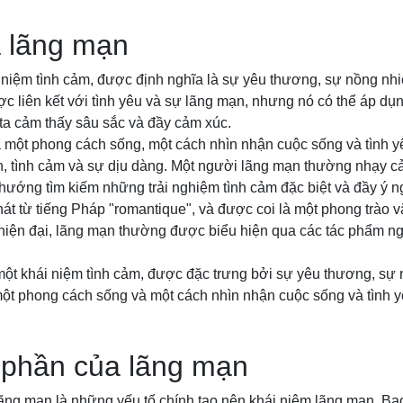
a lãng mạn
 niệm tình cảm, được định nghĩa là sự yêu thương, sự nồng nhi
liên kết với tình yêu và sự lãng mạn, nhưng nó có thể áp dụng
a cảm thấy sâu sắc và đầy cảm xúc.
 một phong cách sống, một cách nhìn nhận cuộc sống và tình 
n, tình cảm và sự dịu dàng. Một người lãng mạn thường nhạy c
hướng tìm kiếm những trải nghiệm tình cảm đặc biệt và đầy ý n
át từ tiếng Pháp "romantique", và được coi là một phong trào v
 hiện đại, lãng mạn thường được biểu hiện qua các tác phẩm ng
một khái niệm tình cảm, được đặc trưng bởi sự yêu thương, sự 
một phong cách sống và một cách nhìn nhận cuộc sống và tình y
 phần của lãng mạn
ãng mạn là những yếu tố chính tạo nên khái niệm lãng mạn. Ba