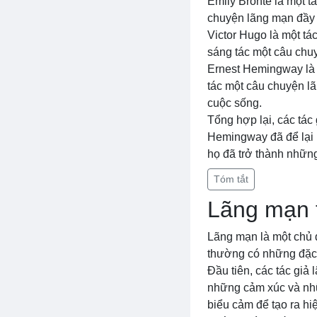
Emily Bronte là một t
chuyện lãng mạn đầy đ
Victor Hugo là một tá
sáng tác một câu chuy
Ernest Hemingway là 
tác một câu chuyện lã
cuộc sống.
Tổng hợp lại, các tác
Hemingway đã để lại 
họ đã trở thành nhữn
Tóm tắt
Lãng mạn t
Lãng mạn là một chủ 
thường có những đặc
Đầu tiên, các tác giả
những cảm xúc và nh
biểu cảm để tạo ra h