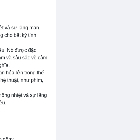
ệt và sự lãng mạn.
 cho bất kỳ tình
yêu. Nó được đặc
ảm và sâu sắc về cảm
ghĩa.
ăn hóa lớn trong thế
hệ thuật, như phim,
nồng nhiệt và sự lãng
êu.
o gồm: