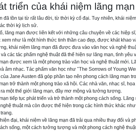
át triển của khái niệm lãng mạn
đã tồn tại từ rất lâu đời, từ thời kỳ cổ đại. Tuy nhiên, khái ni
ác thời kỳ lịch sử.
ổ, lãng mạn được liên kết với những câu chuyện về các hiệp sĩ
xem như là một hình thức tinh thần cao đẹp, được khát khao và
ưng, khái niệm lãng mạn đã được đưa vào văn học và nghệ thu
h và các tác phẩm nghệ thuật đã thể hiện sự lãng mạn, tình yêu
g mạn được xem là một phong trào văn học và nghệ thuật mới.
 và âm nhạc. Tác phẩm văn học như "The Sorrows of Young Wer
" của Jane Austen đã góp phần tạo nên phong cách lãng mạn tr
 mạn trở thành một phong trào xã hội. Các nhà văn, nhạc sĩ, họ
o ra một thế giới lãng mạn, đầy mơ mộng và tưởng tượng.
 mạn tiếp tục phát triển và trở thành một phong cách sống. Lãng
 nghệ thuật mà còn được thể hiện trong các hình thức khác như
trang.
 hiện đại, khái niệm về lãng mạn đã trải qua nhiều thay đổi và p
cách sống, một cách tưởng tượng và một phong cách nghệ thuật