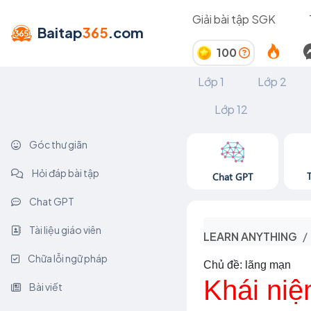
Giải bài tập SGK
Baitap
365
.com
100
Lớp 1
Lớp 2
Lớp 12
Góc thư giãn
Hỏi đáp bài tập
Chat GPT
Chat GPT
Tài liệu giáo viên
LEARN ANYTHING
Chữa lỗi ngữ pháp
Chủ đề: lãng mạn
Khái niệ
Bài viết