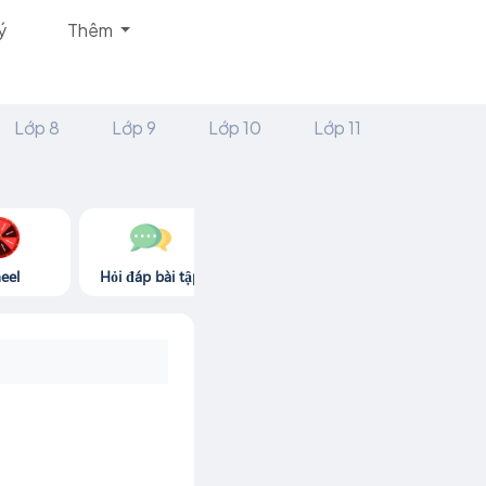
ý
Thêm
Lớp 8
Lớp 9
Lớp 10
Lớp 11
eel
Hỏi đáp bài tập
Góc thư giãn
Game365.