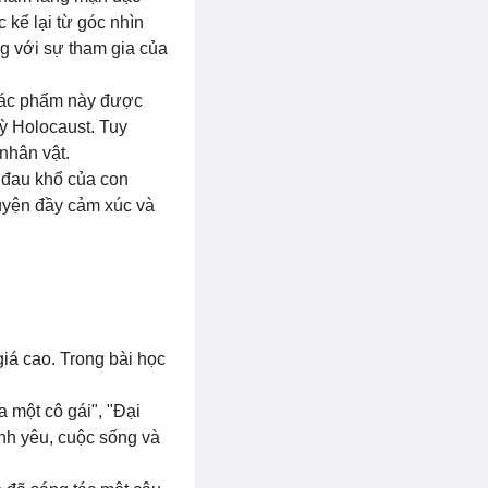
 kể lại từ góc nhìn
g với sự tham gia của
 Tác phẩm này được
kỳ Holocaust. Tuy
nhân vật.
 đau khổ của con
uyện đầy cảm xúc và
giá cao. Trong bài học
 một cô gái", "Đại
nh yêu, cuộc sống và