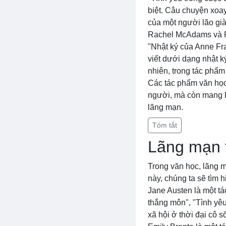
biệt. Câu chuyện xoay
của một người lão gi
Rachel McAdams và R
"Nhật ký của Anne Fr
viết dưới dạng nhật k
nhiên, trong tác phẩ
Các tác phẩm văn học
người, mà còn mang l
lãng mạn.
Tóm tắt
Lãng mạn t
Trong văn học, lãng m
này, chúng ta sẽ tìm h
Jane Austen là một tá
thắng môn", "Tình yêu
xã hội ở thời đại cô s