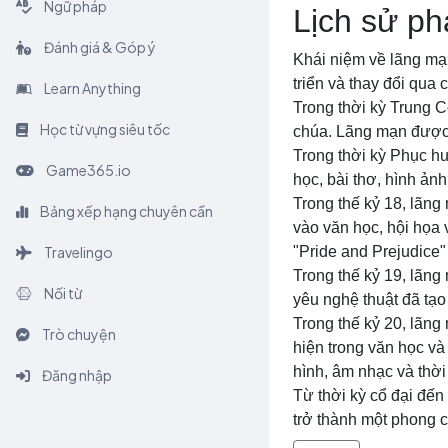
Ngữ pháp
Lịch sử ph
Đánh giá & Góp ý
Khái niệm về lãng mạn 
triển và thay đổi qua c
Learn Anything
Trong thời kỳ Trung C
Học từ vựng siêu tốc
chúa. Lãng mạn được 
Trong thời kỳ Phục h
Game365.io
học, bài thơ, hình ản
Trong thế kỷ 18, lãn
Bảng xếp hạng chuyên cần
vào văn học, hội họa
Travelingo
"Pride and Prejudice
Trong thế kỷ 19, lãng
Nối từ
yêu nghệ thuật đã tạ
Trong thế kỷ 20, lãng
Trò chuyện
hiện trong văn học và
hình, âm nhạc và thời 
Đăng nhập
Từ thời kỳ cổ đại đến
trở thành một phong 