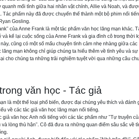
 quanh mối tình giữa hai nhân vật chính, Allie và Noah, và được
à. Tác phẩm này đã được chuyển thể thành một bộ phim nổi tiến
yan Gosling.
ank" của Anne Frank là một tác phẩm văn học lãng mạn khác.
ý và kể lại cuộc sống của Anne Frank và gia đình cô trong thời 
m này, cũng có một số mẩu chuyện tình cảm nhẹ nhàng giữa các 
 lãng mạn không chỉ giúp chúng ta hiểu thêm về tình yêu và sự
ại cho chúng ta những trải nghiệm tuyệt vời qua những câu ch
rong văn học - Tác giả
ạn là một thể loại phổ biến, được đại chúng yêu thích và đánh 
iểu về các tác giả văn học lãng mạn nổi tiếng.
c giả văn học Anh nổi tiếng với các tác phẩm như "Tự truyện của
 và lòng thù hận". Cô đã đưa ra những quan điểm sâu sắc về tì
ống.