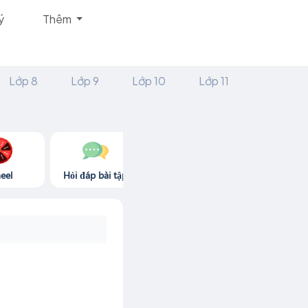
ý
Thêm
Lớp 8
Lớp 9
Lớp 10
Lớp 11
eel
Hỏi đáp bài tập
Góc thư giãn
Game365.