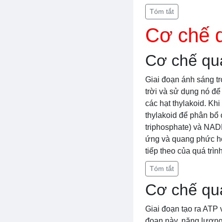
Tóm tắt
Cơ chế 
Cơ chế qu
Giai đoạn ánh sáng tr
trời và sử dụng nó để
các hạt thylakoid. Khi
thylakoid để phân bổ
triphosphate) và NAD
ứng và quang phức hợ
tiếp theo của quá tr
Tóm tắt
Cơ chế qu
Giai đoạn tạo ra ATP 
đoạn này, năng lượng