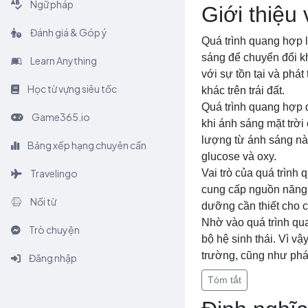
Ngữ pháp
Giới thiệu
Đánh giá & Góp ý
Quá trình quang hợp l
sáng để chuyển đổi kh
Learn Anything
với sự tồn tại và phát
Học từ vựng siêu tốc
khác trên trái đất.
Quá trình quang hợp đư
Game365.io
khi ánh sáng mặt trời
lượng từ ánh sáng nà
Bảng xếp hạng chuyên cần
glucose và oxy.
Travelingo
Vai trò của quá trình 
cung cấp nguồn năng l
Nối từ
dưỡng cần thiết cho cá
Nhờ vào quá trình qua
Trò chuyện
bộ hệ sinh thái. Vì vậ
trường, cũng như phát
Đăng nhập
Tóm tắt