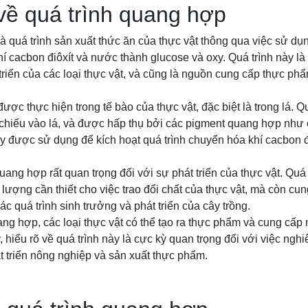
 về quá trình quang hợp
à quá trình sản xuất thức ăn của thực vật thông qua việc sử d
í cacbon điôxít và nước thành glucose và oxy. Quá trình này là
 triển của các loại thực vật, và cũng là nguồn cung cấp thực ph
ợc thực hiện trong tế bào của thực vật, đặc biệt là trong lá. Q
 chiếu vào lá, và được hấp thụ bởi các pigment quang hợp như 
y được sử dụng để kích hoạt quá trình chuyển hóa khí cacbon đ
quang hợp rất quan trọng đối với sự phát triển của thực vật. Quá
ượng cần thiết cho việc trao đổi chất của thực vật, mà còn cun
c quá trình sinh trưởng và phát triển của cây trồng.
ng hợp, các loại thực vật có thể tạo ra thực phẩm và cung cấp
y, hiểu rõ về quá trình này là cực kỳ quan trọng đối với việc ng
 triển nông nghiệp và sản xuất thực phẩm.