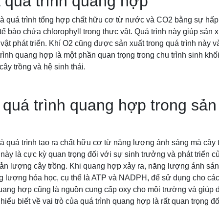
 quá trình quang hợp
là quá trình tổng hợp chất hữu cơ từ nước và CO2 bằng sự hấ
 tế bào chứa chlorophyll trong thực vật. Quá trình này giúp sản
vật phát triển. Khí O2 cũng được sản xuất trong quá trình này 
rình quang hợp là một phần quan trọng trong chu trình sinh kh
cây trồng và hệ sinh thái.
a quá trình quang hợp trong sản
à quá trình tạo ra chất hữu cơ từ năng lượng ánh sáng mà cây 
này là cực kỳ quan trọng đối với sự sinh trưởng và phát triển c
sản lượng cây trồng. Khi quang hợp xảy ra, năng lượng ánh sá
g lượng hóa học, cụ thể là ATP và NADPH, để sử dụng cho các 
quang hợp cũng là nguồn cung cấp oxy cho môi trường và giúp d
hiểu biết về vai trò của quá trình quang hợp là rất quan trọng đối