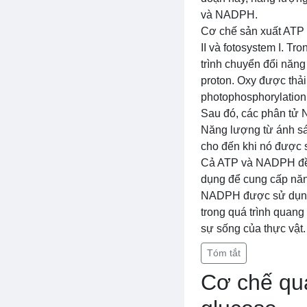
và NADPH.
Cơ chế sản xuất ATP 
II và fotosystem I. Tr
trình chuyển đổi năn
proton. Oxy được thải
photophosphorylation
Sau đó, các phân tử 
Năng lượng từ ánh sá
cho đến khi nó đượ
Cả ATP và NADPH đều
dụng để cung cấp năng
NADPH được sử dụng 
trong quá trình quang
sự sống của thực vật.
Tóm tắt
Cơ chế qu