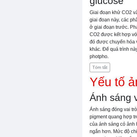
glucose
Giai đoạn khử CO2 và 
giai đoạn này, các 
ở giai đoạn trước. Ph
CO2 được kết hợp với
đó được chuyển hóa v
khác. Để quá trình nà
photpho.
Tóm tắt
Yếu tố 
Ánh sáng 
Ánh sáng đóng vai tr
pigment quang hợp tro
của ánh sáng có ảnh 
ngắn hơn. Mức độ chiế