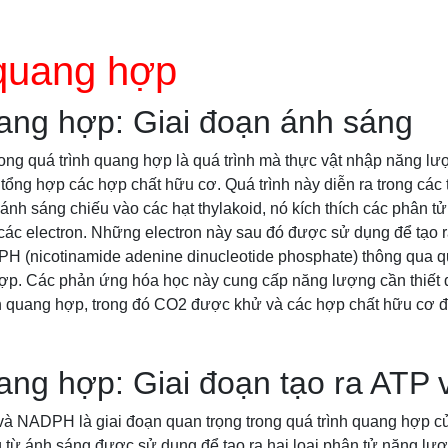
quang hợp
ang hợp: Giai đoạn ánh sáng
ong quá trình quang hợp là quá trình mà thực vật nhập năng l
 tổng hợp các hợp chất hữu cơ. Quá trình này diễn ra trong các
 ánh sáng chiếu vào các hạt thylakoid, nó kích thích các phân tử
 các electron. Những electron này sau đó được sử dụng để tạo 
PH (nicotinamide adenine dinucleotide phosphate) thông qua q
p. Các phản ứng hóa học này cung cấp năng lượng cần thiết đ
ình quang hợp, trong đó CO2 được khử và các hợp chất hữu cơ đ
ang hợp: Giai đoạn tạo ra AT
và NADPH là giai đoạn quan trọng trong quá trình quang hợp của
 từ ánh sáng được sử dụng để tạo ra hai loại phân tử năng lượ