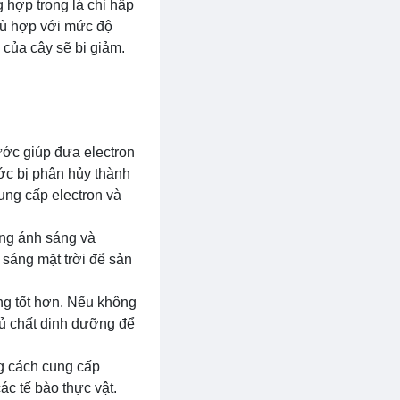
hợp trong lá chỉ hấp
hù hợp với mức độ
 của cây sẽ bị giảm.
ước giúp đưa electron
ớc bị phân hủy thành
ung cấp electron và
ng ánh sáng và
 sáng mặt trời để sản
ộng tốt hơn. Nếu không
đủ chất dinh dưỡng để
ng cách cung cấp
ác tế bào thực vật.