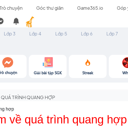
Trò chuyện
Góc thư giãn
Game365.io
Góp 
Lớp 3
Lớp 4
Lớp 5
Lớp 6
Lớp 7
Trò chuyện
Giải bài tập SGK
Streak
Wh
QUÁ TRÌNH QUANG HỢP
ang hợp
m về quá trình quang hợp