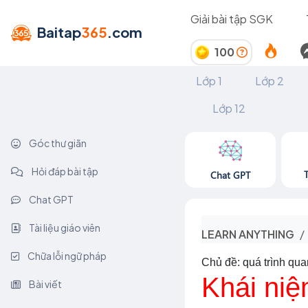
Giải bài tập SGK
Baitap
365
.com
100
Lớp 1
Lớp 2
Lớp 12
Góc thư giãn
Hỏi đáp bài tập
Chat GPT
Chat GPT
Tài liệu giáo viên
LEARN ANYTHING
Chữa lỗi ngữ pháp
Chủ đề: quá trình qu
Khái niệ
Bài viết