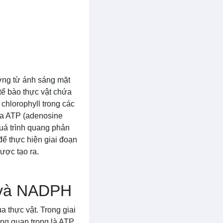
ượng từ ánh sáng mặt
 tế bào thực vật chứa
 chlorophyll trong các
ra ATP (adenosine
uá trình quang phản
ể thực hiện giai đoạn
ược tạo ra.
P và NADPH
 thực vật. Trong giai
ng quan trọng là ATP