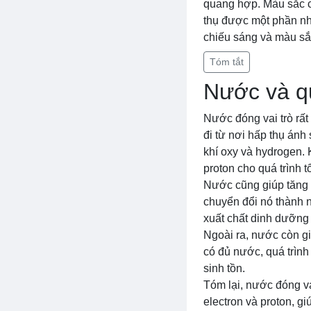
quang hợp. Màu sắc c
thụ được một phần nh
chiếu sáng và màu sắc
Tóm tắt
Nước và q
Nước đóng vai trò rất
đi từ nơi hấp thụ án
khí oxy và hydrogen. 
proton cho quá trình 
Nước cũng giúp tăng 
chuyển đổi nó thành n
xuất chất dinh dưỡng 
Ngoài ra, nước còn gi
có đủ nước, quá trình
sinh tồn.
Tóm lại, nước đóng va
electron và proton, g