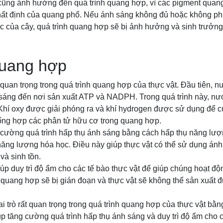
ũng ảnh hưởng đến quá trình quang hợp, vì các pigment quang 
ất định của quang phổ. Nếu ánh sáng không đủ hoặc không p
 của cây, quá trình quang hợp sẽ bị ảnh hưởng và sinh trưởng
uang hợp
 quan trọng trong quá trình quang hợp của thực vật. Đầu tiên, n
h sáng đến nơi sản xuất ATP và NADPH. Trong quá trình này, nư
Khí oxy được giải phóng ra và khí hydrogen được sử dụng để c
tổng hợp các phân tử hữu cơ trong quang hợp.
cường quá trình hấp thụ ánh sáng bằng cách hấp thụ năng lượ
ăng lượng hóa học. Điều này giúp thực vật có thể sử dụng ánh
và sinh tồn.
úp duy trì độ ẩm cho các tế bào thực vật để giúp chúng hoạt đ
 quang hợp sẽ bị gián đoạn và thực vật sẽ không thể sản xuất 
i trò rất quan trọng trong quá trình quang hợp của thực vật bằ
iúp tăng cường quá trình hấp thụ ánh sáng và duy trì độ ẩm cho c