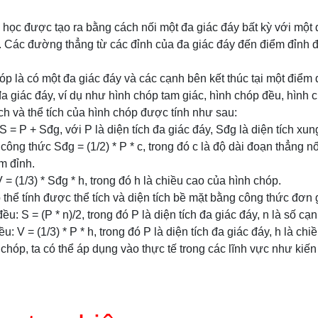
 học được tạo ra bằng cách nối một đa giác đáy bất kỳ với mộ
. Các đường thẳng từ các đỉnh của đa giác đáy đến điểm đỉnh 
p là có một đa giác đáy và các cạnh bên kết thúc tại một điểm 
a giác đáy, ví dụ như hình chóp tam giác, hình chóp đều, hình c
ích và thể tích của hình chóp được tính như sau:
 S = P + Sđg, với P là diện tích đa giác đáy, Sđg là diện tích x
ông thức Sđg = (1/2) * P * c, trong đó c là độ dài đoạn thẳng n
m đỉnh.
V = (1/3) * Sđg * h, trong đó h là chiều cao của hình chóp.
 thể tính được thể tích và diện tích bề mặt bằng công thức đơn 
đều: S = (P * n)/2, trong đó P là diện tích đa giác đáy, n là số cạ
u: V = (1/3) * P * h, trong đó P là diện tích đa giác đáy, h là ch
chóp, ta có thể áp dụng vào thực tế trong các lĩnh vực như kiến 