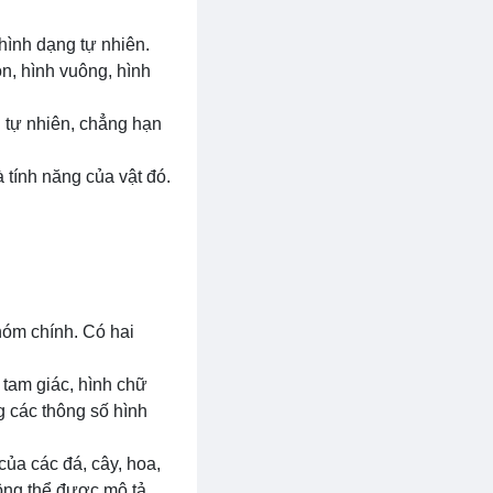
hình dạng tự nhiên.
n, hình vuông, hình
g tự nhiên, chẳng hạn
à tính năng của vật đó.
hóm chính. Có hai
 tam giác, hình chữ
ng các thông số hình
ủa các đá, cây, hoa,
ông thể được mô tả