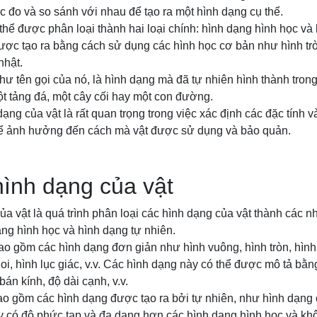
 đo và so sánh với nhau để tạo ra một hình dạng cụ thể.
thể được phân loại thành hai loại chính: hình dạng hình học và 
ược tạo ra bằng cách sử dụng các hình học cơ bản như hình trò
nhật.
hư tên gọi của nó, là hình dạng mà đã tự nhiên hình thành tron
t tảng đá, một cây cối hay một con đường.
ạng của vật là rất quan trọng trong việc xác định các đặc tính v
ể ảnh hưởng đến cách mà vật được sử dụng và bảo quản.
hình dạng của vật
ủa vật là quá trình phân loại các hình dạng của vật thành các n
ng hình học và hình dạng tự nhiên.
o gồm các hình dạng đơn giản như hình vuông, hình tròn, hình
thoi, hình lục giác, v.v. Các hình dạng này có thể được mô tả bằ
án kính, độ dài cạnh, v.v.
o gồm các hình dạng được tạo ra bởi tự nhiên, như hình dạng c
ày có độ phức tạp và đa dạng hơn các hình dạng hình học và kh