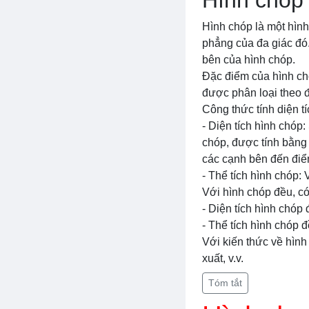
Hình chóp
Hình chóp là một hình
phẳng của đa giác đó
bên của hình chóp.
Đặc điểm của hình chó
được phân loại theo đ
Công thức tính diện t
- Diện tích hình chóp:
chóp, được tính bằng c
các cạnh bên đến điể
- Thể tích hình chóp: 
Với hình chóp đều, có
- Diện tích hình chóp 
- Thể tích hình chóp đề
Với kiến thức về hình 
xuất, v.v.
Tóm tắt