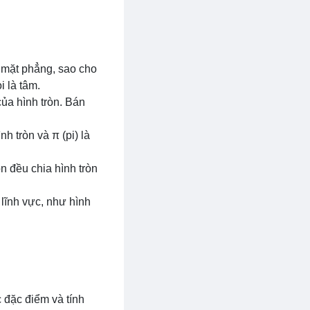
t mặt phẳng, sao cho
 là tâm.
ủa hình tròn. Bán
h tròn và π (pi) là
òn đều chia hình tròn
lĩnh vực, như hình
 đặc điểm và tính