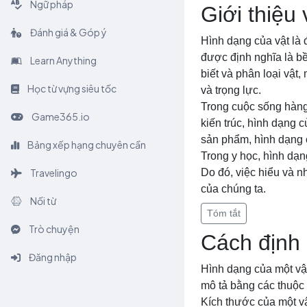
Ngữ pháp
Giới thiệu
Đánh giá & Góp ý
Hình dạng của vật là 
được định nghĩa là b
Learn Anything
biết và phân loại vật,
Học từ vựng siêu tốc
và trọng lực.
Trong cuộc sống hàng 
Game365.io
kiến trúc, hình dạng 
sản phẩm, hình dạng c
Bảng xếp hạng chuyên cần
Trong y học, hình dạn
Travelingo
Do đó, việc hiểu và n
của chúng ta.
Nối từ
Tóm tắt
Trò chuyện
Cách định 
Đăng nhập
Hình dạng của một vậ
mô tả bằng các thuộc
Kích thước của một vậ