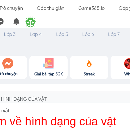
Trò chuyện
Góc thư giãn
Game365.io
Góp 
Lớp 3
Lớp 4
Lớp 5
Lớp 6
Lớp 7
Trò chuyện
Giải bài tập SGK
Streak
Wh
HÌNH DẠNG CỦA VẬT
a vật
m về hình dạng của vật