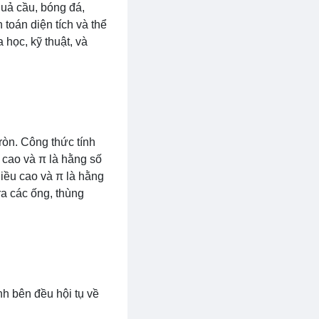
quả cầu, bóng đá,
toán diện tích và thể
 học, kỹ thuật, và
tròn. Công thức tính
u cao và π là hằng số
chiều cao và π là hằng
ra các ống, thùng
nh bên đều hội tụ về