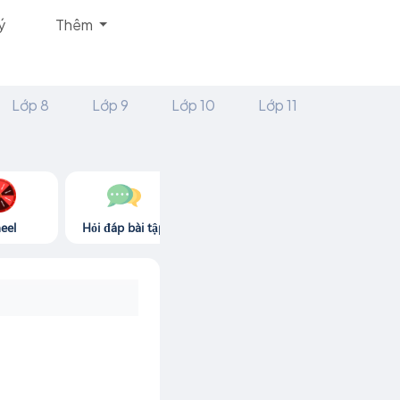
ý
Thêm
Lớp 8
Lớp 9
Lớp 10
Lớp 11
eel
Hỏi đáp bài tập
Góc thư giãn
Game365.