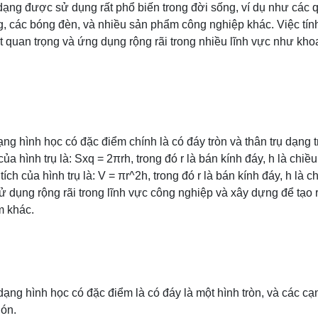
dạng được sử dụng rất phổ biến trong đời sống, ví dụ như các 
g, các bóng đèn, và nhiều sản phẩm công nghiệp khác. Việc tính 
ất quan trọng và ứng dụng rộng rãi trong nhiều lĩnh vực như khoa
ạng hình học có đặc điểm chính là có đáy tròn và thân trụ dạng 
ủa hình trụ là: Sxq = 2πrh, trong đó r là bán kính đáy, h là chiề
tích của hình trụ là: V = πr^2h, trong đó r là bán kính đáy, h là 
sử dụng rộng rãi trong lĩnh vực công nghiệp và xây dựng để tạo 
m khác.
dạng hình học có đặc điểm là có đáy là một hình tròn, và các cạ
nón.