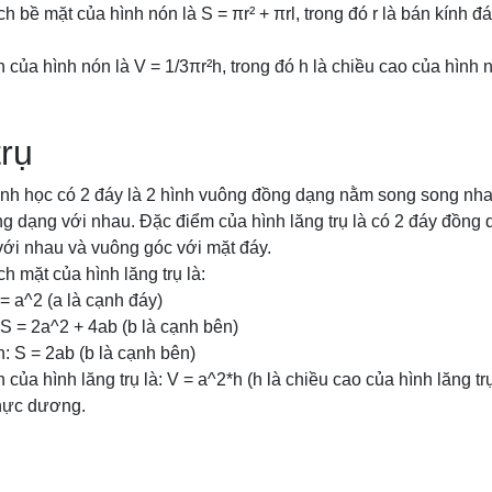
ch bề mặt của hình nón là S = πr² + πrl, trong đó r là bán kính đá
h của hình nón là V = 1/3πr²h, trong đó h là chiều cao của hình 
trụ
hình học có 2 đáy là 2 hình vuông đồng dạng nằm song song nha
g dạng với nhau. Đặc điểm của hình lăng trụ là có 2 đáy đồng
ới nhau và vuông góc với mặt đáy.
ch mặt của hình lăng trụ là:
 = a^2 (a là cạnh đáy)
 S = 2a^2 + 4ab (b là cạnh bên)
h: S = 2ab (b là cạnh bên)
h của hình lăng trụ là: V = a^2*h (h là chiều cao của hình lăng tr
 thực dương.