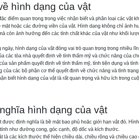
 về hình dạng của vật
đặc điểm quan trọng trong việc nhận biết và phân loại các vật 
ề mặt hoặc các đường viền của vật. Hình dạng không chỉ ảnh 
 mà còn ảnh hưởng đến các tính chất khác của vật như khối lượng
ngày, hình dạng của vật đóng vai trò quan trọng trong nhiều lĩn
của các tòa nhà quyết định về tính thẩm mỹ và chức năng của chú
ủa sản phẩm quyết định về tính thẩm mỹ, tính tiện dụng và tín
g của các bộ phận cơ thể quyết định về chức năng và tình trạn
hận biết hình dạng của vật là rất quan trọng và hữu ích trong c
nghĩa hình dạng của vật
t được định nghĩa là bề mặt bao phủ hoặc giới hạn vật đó. Hìn
 tính như đường cong, góc cạnh, độ dốc và kích thước.
t là các kích thước thể hiện chiều dài, chiều rộng và chiều cao