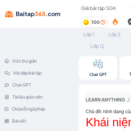
Giải bài tập SGK
Baitap
365
.com
100
Lớp 1
Lớp 2
Lớp 12
Góc thư giãn
Hỏi đáp bài tập
Chat GPT
Chat GPT
Tài liệu giáo viên
LEARN ANYTHING
Chữa lỗi ngữ pháp
Chủ đề: hình dạng củ
Khái niệ
Bài viết