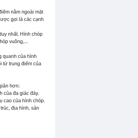
t điểm nằm ngoài mặt
được gọi là các cạnh
duy nhất. Hình chóp
hóp vuông,...
ung quanh của hình
ối từ trung điểm của
giản hơn:
nh của đa giác đáy.
iều cao của hình chóp.
trúc, địa hình, sản