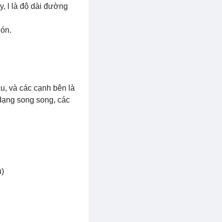
y, l là độ dài đường
nón.
u, và các cạnh bên là
 dạng song song, các
ụ)