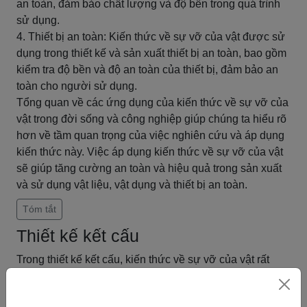
an toàn, đảm bảo chất lượng và độ bền trong quá trình
sử dụng.
4. Thiết bị an toàn: Kiến thức về sự vỡ của vật được sử
dụng trong thiết kế và sản xuất thiết bị an toàn, bao gồm
kiểm tra độ bền và độ an toàn của thiết bị, đảm bảo an
toàn cho người sử dụng.
Tổng quan về các ứng dụng của kiến thức về sự vỡ của
vật trong đời sống và công nghiệp giúp chúng ta hiểu rõ
hơn về tầm quan trọng của việc nghiên cứu và áp dụng
kiến thức này. Việc áp dụng kiến thức về sự vỡ của vật
sẽ giúp tăng cường an toàn và hiệu quả trong sản xuất
và sử dụng vật liệu, vật dụng và thiết bị an toàn.
Tóm tắt
Thiết kế kết cấu
Trong thiết kế kết cấu, kiến thức về sự vỡ của vật rất
quan trọng để đảm bảo tính an toàn và độ bền cho kết
cấu. Để áp dụng kiến thức này, cần tính toán độ bền và