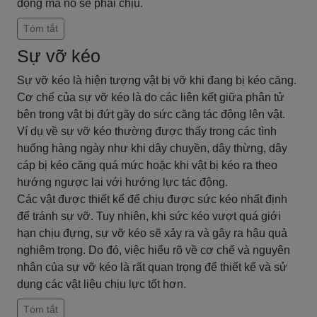
động mà nó sẽ phải chịu.
Tóm tắt
Sự vỡ kéo
Sự vỡ kéo là hiện tượng vật bị vỡ khi đang bị kéo căng.
Cơ chế của sự vỡ kéo là do các liên kết giữa phân tử
bên trong vật bị đứt gãy do sức căng tác động lên vật.
Ví dụ về sự vỡ kéo thường được thấy trong các tình
huống hàng ngày như khi dây chuyền, dây thừng, dây
cáp bị kéo căng quá mức hoặc khi vật bị kéo ra theo
hướng ngược lại với hướng lực tác động.
Các vật được thiết kế để chịu được sức kéo nhất định
để tránh sự vỡ. Tuy nhiên, khi sức kéo vượt quá giới
hạn chịu đựng, sự vỡ kéo sẽ xảy ra và gây ra hậu quả
nghiêm trọng. Do đó, việc hiểu rõ về cơ chế và nguyên
nhân của sự vỡ kéo là rất quan trọng để thiết kế và sử
dụng các vật liệu chịu lực tốt hơn.
Tóm tắt