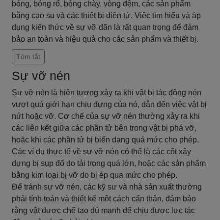
bóng, bóng rổ, bóng chày, vòng đệm, các sản phẩm
bằng cao su và các thiết bị điện tử. Việc tìm hiểu và áp
dụng kiến thức về sự vỡ dãn là rất quan trọng để đảm
bảo an toàn và hiệu quả cho các sản phẩm và thiết bị.
Tóm tắt
Sự vỡ nén
Sự vỡ nén là hiện tượng xảy ra khi vật bị tác động nén
vượt quá giới hạn chịu đựng của nó, dẫn đến việc vật bị
nứt hoặc vỡ. Cơ chế của sự vỡ nén thường xảy ra khi
các liên kết giữa các phần tử bên trong vật bị phá vỡ,
hoặc khi các phần tử bị biến dạng quá mức cho phép.
Các ví dụ thực tế về sự vỡ nén có thể là các cột xây
dựng bị sụp đổ do tải trọng quá lớn, hoặc các sản phẩm
bằng kim loại bị vỡ do bị ép qua mức cho phép.
Để tránh sự vỡ nén, các kỹ sư và nhà sản xuất thường
phải tính toán và thiết kế một cách cẩn thận, đảm bảo
rằng vật được chế tạo đủ mạnh để chịu được lực tác