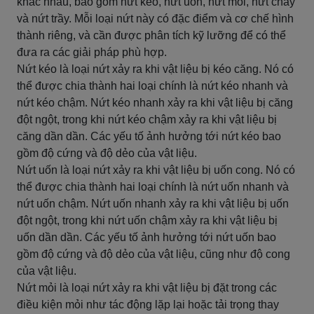
khác nhau, bao gồm nứt kéo, nứt uốn, nứt mỏi, nứt chảy
và nứt trầy. Mỗi loại nứt này có đặc điểm và cơ chế hình
thành riêng, và cần được phân tích kỹ lưỡng để có thể
đưa ra các giải pháp phù hợp.
Nứt kéo là loại nứt xảy ra khi vật liệu bị kéo căng. Nó có
thể được chia thành hai loại chính là nứt kéo nhanh và
nứt kéo chậm. Nứt kéo nhanh xảy ra khi vật liệu bị căng
đột ngột, trong khi nứt kéo chậm xảy ra khi vật liệu bị
căng dần dần. Các yếu tố ảnh hưởng tới nứt kéo bao
gồm độ cứng và độ dẻo của vật liệu.
Nứt uốn là loại nứt xảy ra khi vật liệu bị uốn cong. Nó có
thể được chia thành hai loại chính là nứt uốn nhanh và
nứt uốn chậm. Nứt uốn nhanh xảy ra khi vật liệu bị uốn
đột ngột, trong khi nứt uốn chậm xảy ra khi vật liệu bị
uốn dần dần. Các yếu tố ảnh hưởng tới nứt uốn bao
gồm độ cứng và độ dẻo của vật liệu, cũng như độ cong
của vật liệu.
Nứt mỏi là loại nứt xảy ra khi vật liệu bị đặt trong các
điều kiện mỏi như tác động lặp lại hoặc tải trọng thay