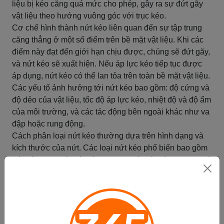
liệu bị kéo căng quá mức cho phép, gây ra sự đứt gãy
vật liệu theo hướng vuông góc với trục kéo.
Cơ chế hình thành nứt kéo liên quan đến sự tập trung
căng thẳng ở một số điểm trên bề mặt vật liệu. Khi các
điểm này đạt đến giới hạn chịu được, chúng sẽ đứt gãy,
và nứt kéo sẽ xuất hiện. Nếu áp lực kéo tiếp tục được
áp dụng, nứt kéo có thể lan tỏa trên toàn bề mặt vật liệu.
Các yếu tố ảnh hưởng tới nứt kéo bao gồm: độ cứng và
độ dẻo của vật liệu, tốc độ áp lực kéo, nhiệt độ và độ ẩm
của môi trường, và các tác động bên ngoài khác như va
đập hoặc rung động.
Cách phân loại nứt kéo thường dựa trên hình dạng và
kích thước của nứt. Các loại nứt kéo phổ biến bao gồm
nứt kéo đơn, nứt kéo hình chữ V, nứt kéo hình chữ U, và
nứt kéo không đều.
Với các ứng dụng trong kỹ thuật và công nghiệp, việc
hiểu rõ về cơ chế hình thành và các yếu tố ảnh hưởng
tới nứt kéo là quan trọng để thiết kế các vật liệu và sản
phẩm an toàn và đáng tin cậy.