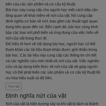
bền của các sản phẩm và cơ cấu kỹ thuật.
Bài học này cung cấp cho người học một cách tiếp cận
tổng quan về khái niệm về nứt của vật. Nó cung cấp
định nghĩa cơ bản về nứt, bao gồm các thuật ngữ quan
trọng liên quan đến nó. Bên cạnh đó, bài học cũng trình
bày các loại nứt phổ biến và ứng dụng của việc hiểu về
nứt của vật trong thực tế.
Để hiểu rõ hơn về nội dung bài học, người học có thể
tham khảo các tài liệu tham khảo được giới thiệu trong
bài học. Các tài liệu này cung cấp các thông tin chi tiết
và các nghiên cứu mới nhất về nứt của vật. Việc nghiên
cứu và áp dụng kiến thức về nứt của vật sẽ giúp người
học có thể phát triển các sản phẩm và cơ cấu kỹ thuật tối
ưu hóa hiệu suất và độ bền.
Tóm tắt
Định nghĩa nứt của vật
Nứt của vật là hiện tượng xảy ra khi vật bị tách ra thành