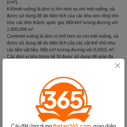
(cm²).
Kilômét vuông là đơn vị lớn hơn so với mét vuông, và
được sử dụng để đo diện tích của các khu vực rộng lớn
như các tỉnh thành, quốc gia. Một km² tương đương với
1.000.000 m².
Centimét vuông là đơn vị nhỏ hơn so với mét vuông, và
được sử dụng để đo diện tích của các vật thể nhỏ như
các tấm vật liệu. Một cm² tương đương với 0,0001 m².
Các đơn vị phụ trong hệ SI được sử dụng để giúp đo
đạc các đại lượng với độ chính xác cao hơn và thuận
tiện hơn. Việc sử dụng đúng đơn vị phù hợp sẽ giúp
cho kết quả đo đạc chính xác hơn.
Tóm tắt
Đơn vị thể tích trong hệ SI
Đơn vị thể tích là đơn vị đo lường khối lượng của một
vật chất. Trong hệ SI, đơn vị thể tích chính là mét khối
(m³). Tuy nhiên, trong một số trường hợp, ta có thể sử
Cài đặt ứng dụng
Baitap365.com
, giao diện