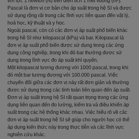
với lực 1 newton (N) trên diện tích 1 mét vuông (m²).
Pascal là đơn vị cơ bản cho áp suất trong hệ SI và được
sử dụng rộng rãi trong các lĩnh vực liên quan đến vật lý,
hoá học, kỹ thuật và y học.
Ngoài pascal, còn có các đơn vị áp suất phổ biến khác
trong hệ SI như kilopascal (kPa) và bar. Kilopascal là
đơn vị áp suất phổ biến được sử dụng trong các ứng
dụng công nghiệp, trong khi đó bar thường được sử
dụng trong lĩnh vực đo áp suất khí quyển.
Một kilopascal tương đương với 1000 pascal, trong khi
đó một bar tương đương với 100.000 pascal. Việc
chuyển đổi giữa các đơn vị này rất đơn giản và thường
được sử dụng trong các tính toán liên quan đến áp suất.
Đơn vị áp suất trong hệ SI rất quan trọng trong các ứng
dụng liên quan đến đo lường, kiểm tra và điều khiển áp
suất trong các hệ thống khác nhau. Việc hiểu rõ về các
đơn vị áp suất trong hệ SI sẽ giúp cho người học có thể
áp dụng kiến thức này trong thực tiễn và các lĩnh vực
nghiên cứu khác.