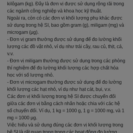
kilôgam (kg). Đây là đơn vị được sử dụng rộng rãi trong
các ngành công nghiệp và khoa học kỹ thuật.
Ngoài ra, còn có các đơn vị khối lượng phụ khác được
sử dụng trong hệ SI, bao gồm gram (g), miligam (mg) và
microgam (μg).
- Đơn vị gram thường được sử dụng để đo lường khối
lượng các đồ vật nhỏ, ví dụ như trái cây, rau củ, thịt, cá,
v.v.
- Đơn vị miligam thường được sử dụng trong các phòng
thí nghiệm để đo lường khối lượng các hợp chất hóa
học với số lượng nhỏ.
- Đơn vị microgam thường được sử dụng để đo lường
khối lượng các hạt nhỏ, ví dụ như hạt cát, bụi, v.v.
Các đơn vị khối lượng trong hệ SI được chuyển đổi
giữa các đơn vị bằng cách nhân hoặc chia với các hệ
số chuyển đổi. Ví dụ, 1 kg = 1000 g, 1 g = 1000 mg, và 1
mg = 1000 μg.
Việc hiểu và sử dụng đúng các đơn vị khối lượng trong
hệ SI là rất quan trọng trong các hoạt động đo lường