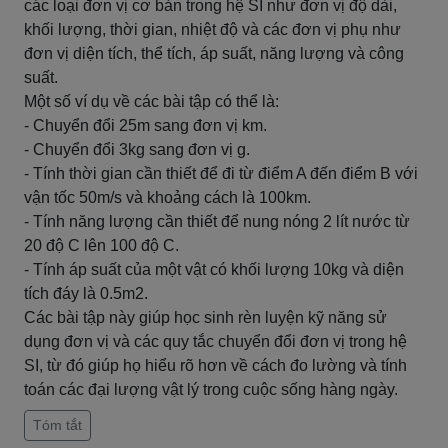
các loại đơn vị cơ bản trong hệ SI như đơn vị độ dài,
khối lượng, thời gian, nhiệt độ và các đơn vị phụ như
đơn vị diện tích, thể tích, áp suất, năng lượng và công
suất.
Một số ví dụ về các bài tập có thể là:
- Chuyển đổi 25m sang đơn vị km.
- Chuyển đổi 3kg sang đơn vị g.
- Tính thời gian cần thiết để đi từ điểm A đến điểm B với
vận tốc 50m/s và khoảng cách là 100km.
- Tính năng lượng cần thiết để nung nóng 2 lít nước từ
20 độ C lên 100 độ C.
- Tính áp suất của một vật có khối lượng 10kg và diện
tích đáy là 0.5m2.
Các bài tập này giúp học sinh rèn luyện kỹ năng sử
dụng đơn vị và các quy tắc chuyển đổi đơn vị trong hệ
SI, từ đó giúp họ hiểu rõ hơn về cách đo lường và tính
toán các đại lượng vật lý trong cuộc sống hàng ngày.
Tóm tắt