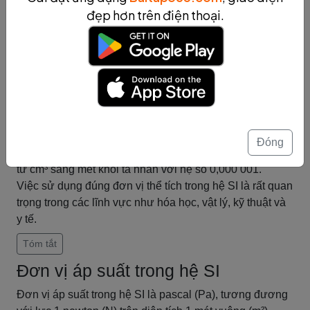
dụng các đơn vị phụ để đo thể tích nhỏ hơn hoặc lớn
đẹp hơn trên điện thoại.
hơn.
Đơn vị phụ thường được sử dụng nhất là lít (l), đây là
đơn vị đo thể tích đối với các chất lỏng. 1 lít bằng 0,001
mét khối. Ngoài ra, còn có đơn vị phụ là centimét khối
(cm³) được sử dụng để đo thể tích của các vật rắn hoặc
chất lỏng nhỏ. 1 cm³ bằng 0,000 001 mét khối.
Để chuyển đổi giữa các đơn vị thể tích trong hệ SI, ta sử
dụng các hệ số chuyển đổi. Ví dụ, để chuyển đổi từ lít
Đóng
sang mét khối, ta nhân với hệ số 0,001; để chuyển đổi
từ cm³ sang mét khối ta nhân với hệ số 0,000 001.
Việc sử dụng đúng đơn vị thể tích trong hệ SI là rất quan
trọng trong các lĩnh vực như hóa học, vật lý, kỹ thuật và
y tế.
Tóm tắt
Đơn vị áp suất trong hệ SI
Đơn vị áp suất trong hệ SI là pascal (Pa), tương đương