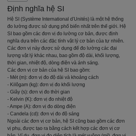
Định nghĩa hệ SI
Hệ SI (Système International d'Unités) là một hệ thống
đo lường được sử dụng phổ biến nhất trên thế giới. Hệ
SI bao gồm các đơn vị đo lường cơ bản, được định
nghĩa dựa trên các đặc tính vật lý cơ bản của tự nhiên.
Các đơn vị này được sử dụng để đo lường các đại
lượng vật lý khác nhau, bao gồm độ dài, khối lượng,
thời gian, nhiệt độ, dòng điện và ánh sáng.
Các đơn vị cơ bản của hệ SI bao gồm:
- Mét (m): đơn vị đo độ dài và khoảng cách
- Kilôgam (kg): đơn vị đo khối lượng
- Giây (s): đơn vị đo thời gian
- Kelvin (K): đơn vị đo nhiệt độ
- Ampe (A): đơn vị đo dòng điện
- Candela (cd): đơn vị đo độ sáng
Ngoài các đơn vị cơ bản, hệ SI cũng bao gồm các đơn
vị phụ, được tạo ra bằng cách kết hợp các đơn vị cơ
bản. Ví dụ, đơn vị đo diện tích là mét vuông (m²), đơn vị