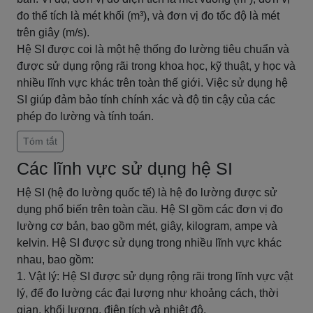
đo thể tích là mét khối (m³), và đơn vị đo tốc độ là mét
trên giây (m/s).
Hệ SI được coi là một hệ thống đo lường tiêu chuẩn và
được sử dụng rộng rãi trong khoa học, kỹ thuật, y học và
nhiều lĩnh vực khác trên toàn thế giới. Việc sử dụng hệ
SI giúp đảm bảo tính chính xác và độ tin cậy của các
phép đo lường và tính toán.
Tóm tắt
Các lĩnh vực sử dụng hệ SI
Hệ SI (hệ đo lường quốc tế) là hệ đo lường được sử
dụng phổ biến trên toàn cầu. Hệ SI gồm các đơn vị đo
lường cơ bản, bao gồm mét, giây, kilogram, ampe và
kelvin. Hệ SI được sử dụng trong nhiều lĩnh vực khác
nhau, bao gồm:
1. Vật lý: Hệ SI được sử dụng rộng rãi trong lĩnh vực vật
lý, để đo lường các đại lượng như khoảng cách, thời
gian, khối lượng, điện tích và nhiệt độ.