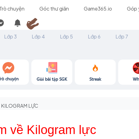
Trò chuyện
Góc thư giãn
Game365.io
Góp 
Lớp 3
Lớp 4
Lớp 5
Lớp 6
Lớp 7
Trò chuyện
Giải bài tập SGK
Streak
Wh
KILOGRAM LỰC
m về Kilogram lực