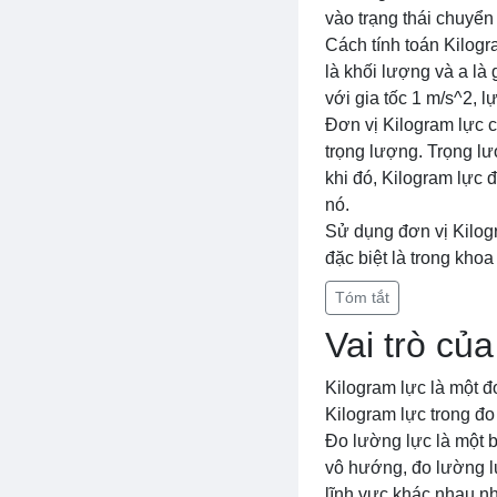
vào trạng thái chuyển
Cách tính toán Kilogr
là khối lượng và a là
với gia tốc 1 m/s^2, l
Đơn vị Kilogram lực c
trọng lượng. Trọng lư
khi đó, Kilogram lực 
nó.
Sử dụng đơn vị Kilogr
đặc biệt là trong khoa 
Tóm tắt
Vai trò củ
Kilogram lực là một đ
Kilogram lực trong đo 
Đo lường lực là một 
vô hướng, đo lường l
lĩnh vực khác nhau như 