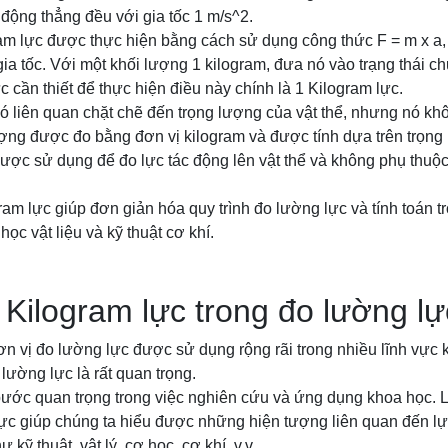
 động thẳng đều với gia tốc 1 m/s^2.
am lực được thực hiện bằng cách sử dụng công thức F = m x a, 
 gia tốc. Với một khối lượng 1 kilogram, đưa nó vào trạng thái 
ực cần thiết để thực hiện điều này chính là 1 Kilogram lực.
ó liên quan chặt chẽ đến trọng lượng của vật thể, nhưng nó khô
ợng được đo bằng đơn vị kilogram và được tính dựa trên trọng l
được sử dụng để đo lực tác động lên vật thể và không phụ thuộ
am lực giúp đơn giản hóa quy trình đo lường lực và tính toán tr
học vật liệu và kỹ thuật cơ khí.
a Kilogram lực trong đo lường lự
ơn vị đo lường lực được sử dụng rộng rãi trong nhiều lĩnh vực k
lường lực là rất quan trọng.
bước quan trọng trong việc nghiên cứu và ứng dụng khoa học. L
ực giúp chúng ta hiểu được những hiện tượng liên quan đến lự
kỹ thuật, vật lý, cơ học, cơ khí, v.v.