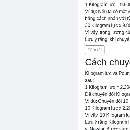
1 Kilogram lực = 9.8
Ví dụ: Nếu ta có một 
bằng cách nhân với tỷ
30 Kilogram lực x 9.
Vì vậy, trọng lượng c
Lưu ý rằng, khi chuyể
Tóm tắt
Cách chuyể
Kilogram lực và Pound
sau:
1 Kilogram lực = 2.2
Để chuyển đổi Kilogra
Ví dụ: Chuyển đổi 10
10 Kilogram lực x 2.
Vì vậy, 10 Kilogram l
Lưu ý rằng Kilogram l
vị Newton được sử dụ