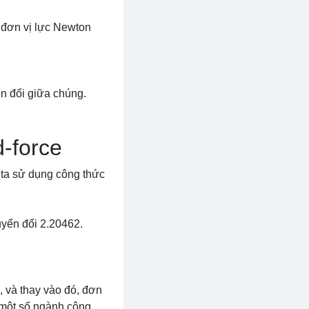
g đơn vị lực Newton
ển đổi giữa chúng.
-force
 ta sử dụng công thức
uyển đổi 2.20462.
, và thay vào đó, đơn
 một số ngành công