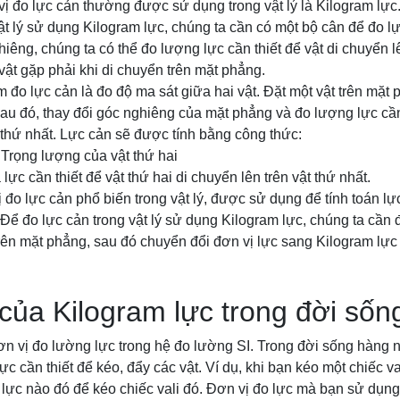
vị đo lực cản thường được sử dụng trong vật lý là Kilogram lực
ật lý sử dụng Kilogram lực, chúng ta cần có một bộ cân để đo l
hiêng, chúng ta có thể đo lượng lực cần thiết để vật di chuyển l
vật gặp phải khi di chuyển trên mặt phẳng.
m đo lực cản là đo độ ma sát giữa hai vật. Đặt một vật trên mặt 
 Sau đó, thay đổi góc nghiêng của mặt phẳng và đo lượng lực cần 
t thứ nhất. Lực cản sẽ được tính bằng công thức:
Trọng lượng của vật thứ hai
lực cần thiết để vật thứ hai di chuyển lên trên vật thứ nhất.
 đo lực cản phổ biến trong vật lý, được sử dụng để tính toán lực
Để đo lực cản trong vật lý sử dụng Kilogram lực, chúng ta cần đ
trên mặt phẳng, sau đó chuyển đổi đơn vị lực sang Kilogram lực 
ủa Kilogram lực trong đời sốn
ơn vị đo lường lực trong hệ đo lường SI. Trong đời sống hàng 
 cần thiết để kéo, đẩy các vật. Ví dụ, khi bạn kéo một chiếc va
lực nào đó để kéo chiếc vali đó. Đơn vị đo lực mà bạn sử dụng