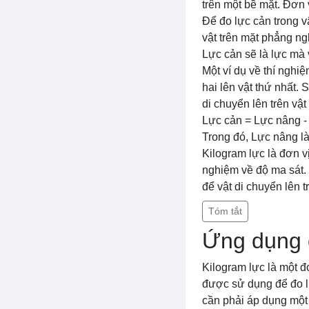
trên một bề mặt. Đơn 
Để đo lực cản trong v
vật trên mặt phẳng ng
Lực cản sẽ là lực mà 
Một ví dụ về thí nghiệ
hai lên vật thứ nhất.
di chuyển lên trên vậ
Lực cản = Lực nâng - 
Trong đó, Lực nâng là 
Kilogram lực là đơn vị
nghiệm về độ ma sát. 
để vật di chuyển lên 
Tóm tắt
Ứng dụng c
Kilogram lực là một đ
được sử dụng để đo lực
cần phải áp dụng một 