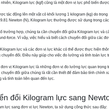
nhiên, Kilogram lực (kgf) cũng là một đơn vị lực phổ biến được
ợc tác động lên một vật có khối lượng 1 kilogram (kg) do trọng 
9.81 Newton (N), Kilogram lực thường được sử dụng trong các 
số trường hợp, chúng ta cần chuyển đổi giữa Kilogram lực và c
-force. Vì vậy, việc hiểu và biết cách chuyển đổi giữa các đơn 
Kilogram lực và các đơn vị lực khác có thể được thực hiện thô
chuyển đổi. Điều này giúp cho việc đo lường và tính toán lực 
à đơn vị Kilogram lực là những đơn vị đo lường lực quan trọng t
h chuyển đổi giữa chúng là rất cần thiết để đảm bảo tính chính x
 và tính toán liên quan đến lực.
ển đổi Kilogram lực sang Newt
am lực sang đơn vị lực Newton, ta sử dụng công thức sau đây: