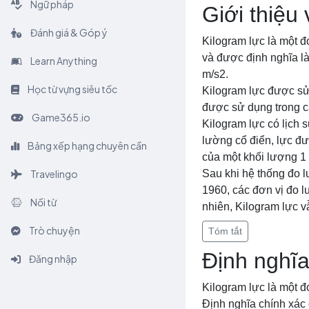
Ngữ pháp
Giới thiệu
Đánh giá & Góp ý
Kilogram lực là một đ
và được định nghĩa là
Learn Anything
m/s2.
Học từ vựng siêu tốc
Kilogram lực được sử 
được sử dụng trong c
Game365.io
Kilogram lực có lịch 
lường cổ điển, lực đư
Bảng xếp hạng chuyên cần
của một khối lượng 1 
Travelingo
Sau khi hệ thống đo 
1960, các đơn vị đo l
Nối từ
nhiên, Kilogram lực vẫ
Trò chuyện
Tóm tắt
Định nghĩa
Đăng nhập
Kilogram lực là một đ
Định nghĩa chính xác 