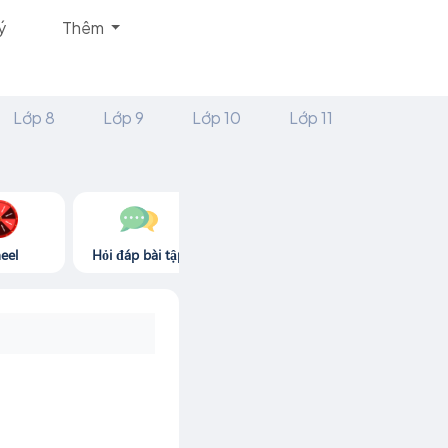
ý
Thêm
Lớp 8
Lớp 9
Lớp 10
Lớp 11
eel
Hỏi đáp bài tập
Góc thư giãn
Game365.