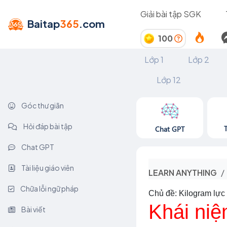
Giải bài tập SGK
Baitap
365
.com
100
Lớp 1
Lớp 2
Lớp 12
Góc thư giãn
Hỏi đáp bài tập
Chat GPT
Chat GPT
Tài liệu giáo viên
LEARN ANYTHING
Chữa lỗi ngữ pháp
Chủ đề: Kilogram lực
Khái niệ
Bài viết