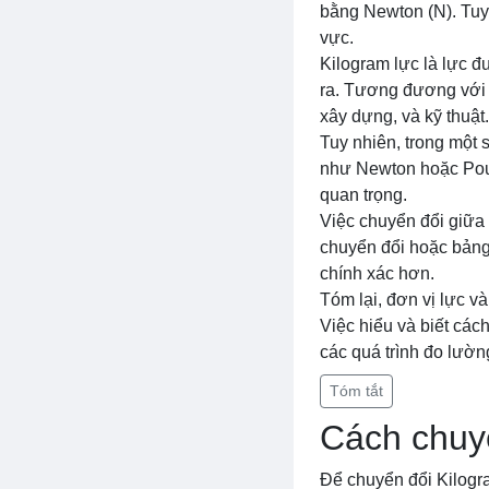
bằng Newton (N). Tuy 
vực.
Kilogram lực là lực đư
ra. Tương đương với 
xây dựng, và kỹ thuật.
Tuy nhiên, trong một 
như Newton hoặc Pound
quan trọng.
Việc chuyển đổi giữa 
chuyển đổi hoặc bảng 
chính xác hơn.
Tóm lại, đơn vị lực v
Việc hiểu và biết các
các quá trình đo lường
Tóm tắt
Cách chuy
Để chuyển đổi Kilogr