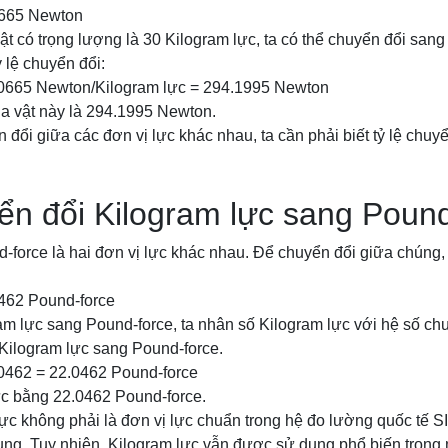
0665 Newton
vật có trọng lượng là 30 Kilogram lực, ta có thể chuyển đổi san
 lệ chuyển đổi:
80665 Newton/Kilogram lực = 294.1995 Newton
ủa vật này là 294.1995 Newton.
n đổi giữa các đơn vị lực khác nhau, ta cần phải biết tỷ lệ chuy
n đổi Kilogram lực sang Pound
-force là hai đơn vị lực khác nhau. Để chuyển đổi giữa chúng,
0462 Pound-force
m lực sang Pound-force, ta nhân số Kilogram lực với hệ số ch
 Kilogram lực sang Pound-force.
20462 = 22.0462 Pound-force
ực bằng 22.0462 Pound-force.
ực không phải là đơn vị lực chuẩn trong hệ đo lường quốc tế SI
ng. Tuy nhiên, Kilogram lực vẫn được sử dụng phổ biến trong