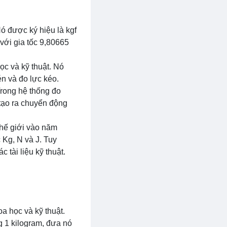
ó được ký hiệu là kgf
với gia tốc 9,80665
ọc và kỹ thuật. Nó
n và đo lực kéo.
Trong hệ thống đo
 tạo ra chuyển động
thế giới vào năm
 Kg, N và J. Tuy
 tài liệu kỹ thuật.
a học và kỹ thuật.
g 1 kilogram, đưa nó