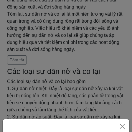
động sản xuất và đời sống hàng ngày.
Tóm lại, sự dãn nở và co lại là một hiện tượng vật lý rất
quan trọng và có ứng dụng rộng rãi trong đời sống và
công nghiệp. Việc hiểu rõ khái niệm và các yếu tố ảnh
hưởng đến sự dãn nở và co lại sẽ giúp chúng ta áp
dụng hiệu quả và tiết kiệm chi phí trong các hoạt động
sản xuất và đời sống hàng ngày.
Tóm tắt
Các loại sự dãn nở và co lại
Các loại sự dãn nở và co lại bao gồm:
1. Sự dãn nở nhiệt: Đây là loại sự dãn nở xảy ra khi vật
liệu bị nóng lên. Khi nhiệt độ tăng, các phân tử trong vật
liệu sẽ chuyển động nhanh hơn, làm tăng khoảng cách
giữa chúng và làm tăng thể tích của vật liệu.
2. Sự dãn nở áp suất: Đây là loại sự dãn nở xảy ra khi
áp suất trên vật liệu tăng lên. Khi áp suất tăng, các phân
tử trong vật liệu bị ép lại gần nhau hơn, làm tăng khoảng