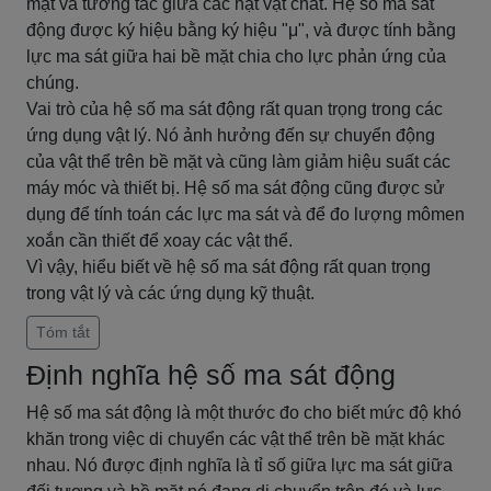
mặt và tương tác giữa các hạt vật chất. Hệ số ma sát
động được ký hiệu bằng ký hiệu "μ", và được tính bằng
lực ma sát giữa hai bề mặt chia cho lực phản ứng của
chúng.
Vai trò của hệ số ma sát động rất quan trọng trong các
ứng dụng vật lý. Nó ảnh hưởng đến sự chuyển động
của vật thể trên bề mặt và cũng làm giảm hiệu suất các
máy móc và thiết bị. Hệ số ma sát động cũng được sử
dụng để tính toán các lực ma sát và để đo lượng mômen
xoắn cần thiết để xoay các vật thể.
Vì vậy, hiểu biết về hệ số ma sát động rất quan trọng
trong vật lý và các ứng dụng kỹ thuật.
Tóm tắt
Định nghĩa hệ số ma sát động
Hệ số ma sát động là một thước đo cho biết mức độ khó
khăn trong việc di chuyển các vật thể trên bề mặt khác
nhau. Nó được định nghĩa là tỉ số giữa lực ma sát giữa