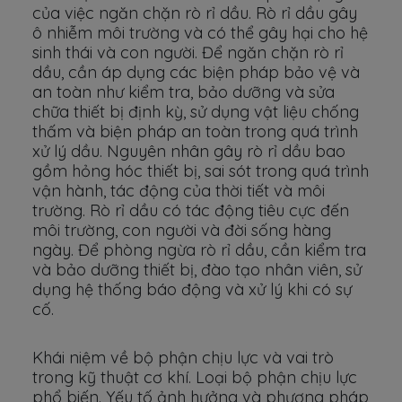
của việc ngăn chặn rò rỉ dầu. Rò rỉ dầu gây
ô nhiễm môi trường và có thể gây hại cho hệ
sinh thái và con người. Để ngăn chặn rò rỉ
dầu, cần áp dụng các biện pháp bảo vệ và
an toàn như kiểm tra, bảo dưỡng và sửa
chữa thiết bị định kỳ, sử dụng vật liệu chống
thấm và biện pháp an toàn trong quá trình
xử lý dầu. Nguyên nhân gây rò rỉ dầu bao
gồm hỏng hóc thiết bị, sai sót trong quá trình
vận hành, tác động của thời tiết và môi
trường. Rò rỉ dầu có tác động tiêu cực đến
môi trường, con người và đời sống hàng
ngày. Để phòng ngừa rò rỉ dầu, cần kiểm tra
và bảo dưỡng thiết bị, đào tạo nhân viên, sử
dụng hệ thống báo động và xử lý khi có sự
cố.
Khái niệm về bộ phận chịu lực và vai trò
trong kỹ thuật cơ khí. Loại bộ phận chịu lực
phổ biến. Yếu tố ảnh hưởng và phương pháp