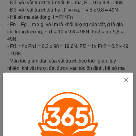
- Đối với vật trượt thứ nhất: F = ma, F = 10 x 9,8 = 98N
- Đối với vật trượt thứ hai: F = ma, F = 5 x 9,8 = 49N
- Hệ số ma sát động: f = Ff / Fn
- Fn = Fg = m x g, với m là khối lượng của vật, g là gia
tốc trọng trường, Fn1 = 10 x 9,8 = 98N, Fn2 = 5 x 9,8 =
49N
- Ff1 = f x Fn1 = 0,2 x 98 = 19,6N, Ff2 = f x Fn2 = 0,2 x 49
= 9,8N
- Vận tốc giảm dần của vật trượt theo thời gian, tuy
nhiên, khi vật trượt đạt được vận tốc ổn định, hệ số ma
sát động giữa các vật và mặt phẳng cân bằng với lực
đẩy của vật.
2. Tính hệ số ma sát động giữa hai vật trượt trên một
mặt phẳng không đều. Giả sử vật thứ nhất có khối
lượng 5kg và vật thứ hai có khối lượng 10kg. Độ ma sát
giữa đối tượng và mặt phẳng là 0,3.
Giải:
- Đối với vật trượt thứ nhất: F = ma, F = 5 x 9,8 = 49N
- Đối với vật trượt thứ hai: F = ma, F = 10 x 9,8 = 98N