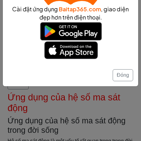
- Hệ số ma sát động: f = Ff / Fn
Cài đặt ứng dụng
Baitap365.com
, giao diện
- Fn1 = Fg1 = m1 x g, với m1 là khối lượng của vật thứ
đẹp hơn trên điện thoại.
nhất, g là gia tốc trọng trường, Fn1 = 5 x 9,8 = 49N, Fn2
= 10 x 9,8 = 98N
- Ff1 = f x Fn1 = 0,3 x 49 = 14,7N, Ff2 = f x Fn2 = 0,3 x 98
= 29,4N
- Do mặt phẳng không đều nên vật trượt thứ hai sẽ có
hệ số ma sát động lớn hơn vật trượt thứ nhất. Nếu độ
ma sát giữa mặt phẳng và vật đối tượng tăng lên thì hệ
số ma sát động sẽ tăng lên và ngược lại.
Đóng
Tóm tắt
Ứng dụng của hệ số ma sát
động
Ứng dụng của hệ số ma sát động
trong đời sống
Hệ số ma sát động là một yếu tố rất quan trọng trong đời