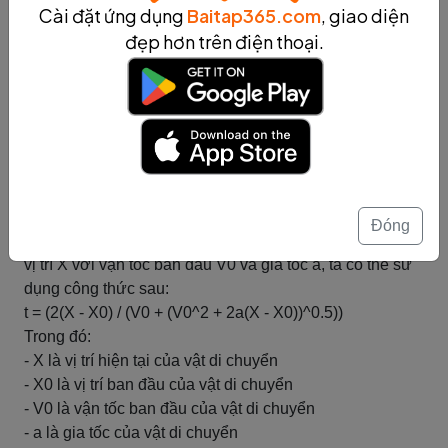
thể được biểu diễn dưới dạng sau:
Cài đặt ứng dụng
Baitap365.com
, giao diện
X = X0 + V0t + (1/2)at^2
đẹp hơn trên điện thoại.
Trong đó:
- X là vị trí hiện tại của vật di chuyển
- X0 là vị trí ban đầu của vật di chuyển
- V0 là vận tốc ban đầu của vật di chuyển
- t là thời gian
- a là gia tốc của vật di chuyển
Nếu biết các giá trị X0, V0 và a, ta có thể tính toán thời
gian t dựa trên phương trình chuyển động. Ví dụ, nếu ta
Đóng
muốn tính thời gian mà một vật di chuyển từ vị trí X0 đến
vị trí X với vận tốc ban đầu V0 và gia tốc a, ta có thể sử
dụng công thức sau:
t = (2(X - X0) / (V0 + (V0^2 + 2a(X - X0))^0.5))
Trong đó:
- X là vị trí hiện tại của vật di chuyển
- X0 là vị trí ban đầu của vật di chuyển
- V0 là vận tốc ban đầu của vật di chuyển
- a là gia tốc của vật di chuyển