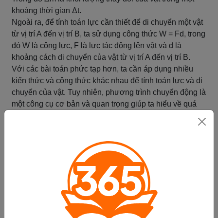
khoảng thời gian Δt.
Ngoài ra, để tính toán lực cần thiết để di chuyển một vật
từ vị trí A đến vị trí B, ta sử dụng công thức W = Fd, trong
đó W là công lực, F là lực tác động lên vật và d là
khoảng cách di chuyển của vật từ vị trí A đến vị trí B.
Với các bài toán phức tạp hơn, ta cần áp dụng nhiều
kiến thức và công thức khác nhau để tính toán lực và di
chuyển của vật. Tuy nhiên, phương trình chuyển động là
một công cụ cơ bản và quan trọng giúp ta hiểu về quá
trình di chuyển của các vật trong không gian.
Tóm tắt
Thời gian và phương trình chuyển
động
Thời gian là một yếu tố quan trọng trong phương trình
chuyển động, vì nó ảnh hưởng đến vị trí, vận tốc và gia
tốc của một vật di chuyển. Phương trình chuyển động có