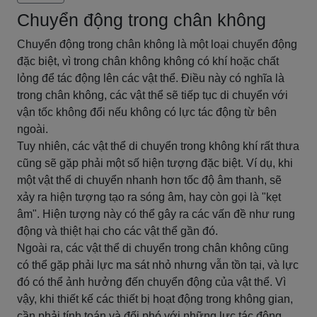
Chuyển động trong chân không
Chuyển động trong chân không là một loại chuyển động
đặc biệt, vì trong chân không không có khí hoặc chất
lỏng để tác động lên các vật thể. Điều này có nghĩa là
trong chân không, các vật thể sẽ tiếp tục di chuyển với
vận tốc không đổi nếu không có lực tác động từ bên
ngoài.
Tuy nhiên, các vật thể di chuyển trong không khí rất thưa
cũng sẽ gặp phải một số hiện tượng đặc biệt. Ví dụ, khi
một vật thể di chuyển nhanh hơn tốc độ âm thanh, sẽ
xảy ra hiện tượng tạo ra sóng âm, hay còn gọi là "kẹt
âm". Hiện tượng này có thể gây ra các vấn đề như rung
động và thiệt hại cho các vật thể gần đó.
Ngoài ra, các vật thể di chuyển trong chân không cũng
có thể gặp phải lực ma sát nhỏ nhưng vẫn tồn tại, và lực
đó có thể ảnh hưởng đến chuyển động của vật thể. Vì
vậy, khi thiết kế các thiết bị hoạt động trong không gian,
cần phải tính toán và đối phó với những lực tác động