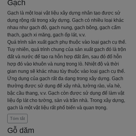
Gạch
Gạch là một loại vật liệu xây dựng nhân tạo được sử
dụng rộng rãi trong xây dựng. Gạch có nhiều loại khác
nhau như gạch đỏ, gạch nung, gạch bông, gạch cẩm
thạch, gạch xi măng, gạch ốp lát, v.v.
Quá trình sản xuất gạch phụ thuộc vào loại gạch cụ thể.
Tuy nhiên, quá trình chung của sản xuất gạch đó là trộn
đất và nước để tạo ra hỗn hợp đất ẩm, sau đó đổ hỗn
hợp đó vào khuôn và nung trong lò. Nhiệt độ và thời
gian nung sẽ khác nhau tùy thuộc vào loại gạch cụ thể.
Ứng dụng của gạch rất đa dạng trong xây dựng. Gạch
thường được sử dụng để xây nhà, tường rào, vỉa hè,
bậc cầu thang, v.v. Gạch còn được sử dụng để làm vật
liệu ốp lát cho tường, sàn và trần nhà. Trong xây dựng,
gạch là một vật liệu rất phổ biến và quan trọng.
Tóm tắt
Gỗ dăm