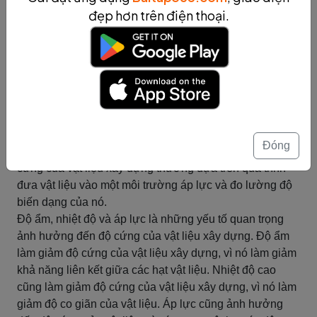
khi nó bị phá vỡ.
đẹp hơn trên điện thoại.
Từ khóa: Độ bền, vật liệu xây dựng, thử nghiệm, đo
lường, yếu tố bên ngoài.
Tóm tắt
Độ cứng của vật liệu xây dựng
Độ cứng là một trong những đặc tính quan trọng của vật
liệu xây dựng. Độ cứng được hiểu là khả năng chịu sức
Đóng
ép mà không bị thay đổi hình dạng. Cách đo lường độ
cứng của vật liệu xây dựng thường dựa trên quá trình
đưa vật liệu vào một môi trường áp lực và đo lường độ
biến dạng của nó.
Độ ẩm, nhiệt độ và áp lực là những yếu tố quan trọng
ảnh hưởng đến độ cứng của vật liệu xây dựng. Độ ẩm
làm giảm độ cứng của vật liệu xây dựng, vì nó làm giảm
khả năng liên kết giữa các hạt vật liệu. Nhiệt độ cao
cũng làm giảm độ cứng của vật liệu xây dựng, vì nó làm
giảm độ co giãn của vật liệu. Áp lực cũng ảnh hưởng