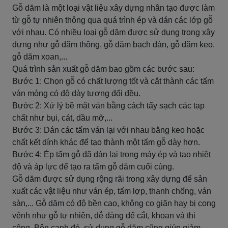
Gỗ dăm là một loại vật liệu xây dựng nhân tạo được làm
từ gỗ tự nhiên thông qua quá trình ép và dán các lớp gỗ
với nhau. Có nhiều loại gỗ dăm được sử dụng trong xây
dựng như gỗ dăm thông, gỗ dăm bạch đàn, gỗ dăm keo,
gỗ dăm xoan,...
Quá trình sản xuất gỗ dăm bao gồm các bước sau:
Bước 1: Chọn gỗ có chất lượng tốt và cắt thành các tấm
ván mỏng có độ dày tương đối đều.
Bước 2: Xử lý bề mặt ván bằng cách tẩy sạch các tạp
chất như bụi, cát, dầu mỡ,...
Bước 3: Dán các tấm ván lại với nhau bằng keo hoặc
chất kết dính khác để tạo thành một tấm gỗ dày hơn.
Bước 4: Ép tấm gỗ đã dán lại trong máy ép và tạo nhiệt
độ và áp lực để tạo ra tấm gỗ dăm cuối cùng.
Gỗ dăm được sử dụng rộng rãi trong xây dựng để sản
xuất các vật liệu như ván ép, tấm lợp, thanh chống, ván
sàn,... Gỗ dăm có độ bền cao, không co giãn hay bị cong
vênh như gỗ tự nhiên, dễ dàng để cắt, khoan và thi
công. Bên cạnh đó, sử dụng gỗ dăm cũng giúp giảm