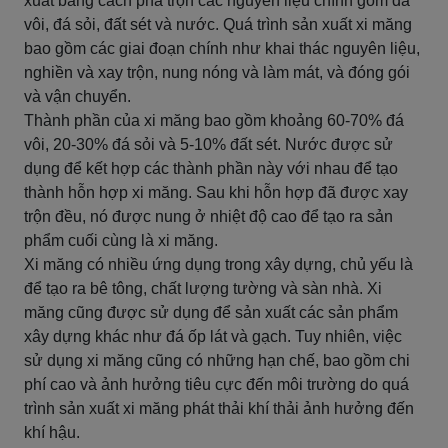
xuất bằng cách pha trộn các nguyên liệu chính gồm đá
vôi, đá sỏi, đất sét và nước. Quá trình sản xuất xi măng
bao gồm các giai đoạn chính như khai thác nguyên liệu,
nghiền và xay trộn, nung nóng và làm mát, và đóng gói
và vận chuyển.
Thành phần của xi măng bao gồm khoảng 60-70% đá
vôi, 20-30% đá sỏi và 5-10% đất sét. Nước được sử
dụng để kết hợp các thành phần này với nhau để tạo
thành hỗn hợp xi măng. Sau khi hỗn hợp đã được xay
trộn đều, nó được nung ở nhiệt độ cao để tạo ra sản
phẩm cuối cùng là xi măng.
Xi măng có nhiều ứng dụng trong xây dựng, chủ yếu là
để tạo ra bê tông, chất lượng tường và sàn nhà. Xi
măng cũng được sử dụng để sản xuất các sản phẩm
xây dựng khác như đá ốp lát và gạch. Tuy nhiên, việc
sử dụng xi măng cũng có những hạn chế, bao gồm chi
phí cao và ảnh hưởng tiêu cực đến môi trường do quá
trình sản xuất xi măng phát thải khí thải ảnh hưởng đến
khí hậu.