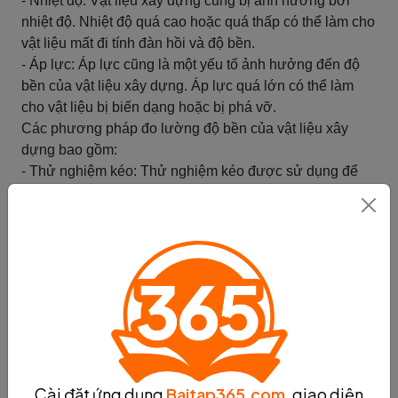
- Nhiệt độ: Vật liệu xây dựng cũng bị ảnh hưởng bởi
nhiệt độ. Nhiệt độ quá cao hoặc quá thấp có thể làm cho
vật liệu mất đi tính đàn hồi và độ bền.
- Áp lực: Áp lực cũng là một yếu tố ảnh hưởng đến độ
bền của vật liệu xây dựng. Áp lực quá lớn có thể làm
cho vật liệu bị biến dạng hoặc bị phá vỡ.
Các phương pháp đo lường độ bền của vật liệu xây
dựng bao gồm:
- Thử nghiệm kéo: Thử nghiệm kéo được sử dụng để
đo lường độ bền của vật liệu khi đưa nó vào tình huống
kéo và đo lường sức mạnh cần thiết để kéo vật liệu đến
khi nó bị phá vỡ.
- Thử nghiệm nén: Thử nghiệm nén được sử dụng để
đo lường độ bền của vật liệu khi đưa nó vào tình huống
nén và đo lường sức mạnh cần thiết để nén vật liệu đến
khi nó bị phá vỡ.
- Thử nghiệm uốn: Thử nghiệm uốn được sử dụng để
đo lường độ bền của vật liệu khi đưa nó vào tình huống
uốn và đo lường sức mạnh cần thiết để uốn vật liệu đến
Cài đặt ứng dụng
Baitap365.com
, giao diện