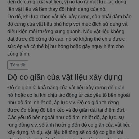
đến độ cứng của vật liệu, vì nó tạo ra một lực tác động
lên vật liệu và làm thay đổi hình dạng của nó.
Do đó, khi lựa chọn vật liệu xây dựng, cần phải đảm bảo
độ cứng của vật liệu phù hợp với mục đích sử dụng và
điều kiện môi trường xung quanh. Nếu vật liệu không
đạt được độ cứng đủ cao, nó sẽ không thể chịu được
sức ép và có thể bị hư hỏng hoặc gây nguy hiểm cho
công trình.
Tóm tắt
Độ co giãn của vật liệu xây dựng
Độ co giãn là khả năng của vật liệu xây dựng để giãn
nở hoặc co lại khi chịu tác động từ các yếu tố bên ngoài
như độ ẩm, nhiệt độ, áp lực v.v. Độ co giãn thường
được đo bằng độ bền kéo và độ giãn dài tại điểm đứt.
Các yếu tố bên ngoài như độ ẩm, nhiệt độ, áp lực, sự
rung động v.v. sẽ ảnh hưởng đến độ co giãn của vật liệu
xây dựng. Ví dụ, vật liệu bê tông sẽ có độ co giãn khi