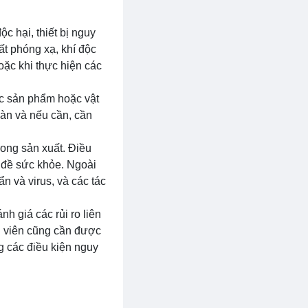
c hại, thiết bị nguy
ất phóng xạ, khí độc
oặc khi thực hiện các
ác sản phẩm hoặc vật
oàn và nếu cần, cần
ong sản xuất. Điều
n đề sức khỏe. Ngoài
n và virus, và các tác
h giá các rủi ro liên
n viên cũng cần được
g các điều kiện nguy