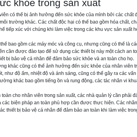
sức khỏe trong sản xuất
viên có thể bị ảnh hưởng đến sức khỏe của mình bởi các chất độ
môi trường khác. Các chất độc hại có thể bao gồm hóa chất, ch
thể tiếp xúc với chúng khi làm việc trong các khu vực sản xuất h
ó thể bao gồm các máy móc và công cụ, nhưng cũng có thể là c
iên cần được đào tạo để sử dụng các thiết bị này một cách an t
iết bị bảo vệ cá nhân để đảm bảo sức khỏe và an toàn cho họ.
ờng khác cũng có thể ảnh hưởng đến sức khỏe của nhân viên tr
ốt, như độ ẩm, nhiệt độ và ánh sáng, cũng có thể gây ra các vấ
trường khác bao gồm tiếng ồn và rung động, các tác nhân vi khuẩ
 toàn cho nhân viên trong sản xuất, các nhà quản lý cần phải đán
 các biện pháp an toàn phù hợp cần được thực hiện. Các nhâ
ác thiết bị bảo vệ cá nhân để đảm bảo an toàn khi làm việc tron