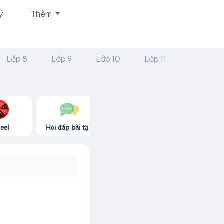
ý
Thêm
Lớp 8
Lớp 9
Lớp 10
Lớp 11
eel
Hỏi đáp bài tập
Góc thư giãn
Game365.