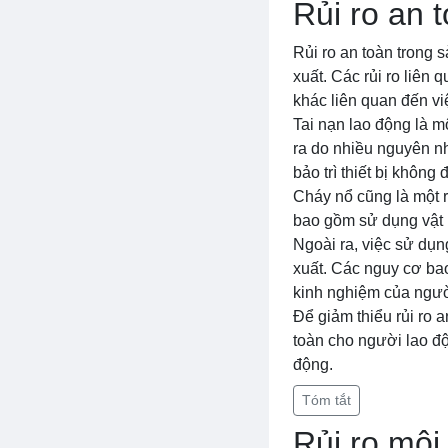
Rủi ro an 
Rủi ro an toàn trong 
xuất. Các rủi ro liên
khác liên quan đến vi
Tai nạn lao động là mộ
ra do nhiều nguyên n
bảo trì thiết bị không
Cháy nổ cũng là một r
bao gồm sử dụng vật l
Ngoài ra, việc sử dụng
xuất. Các nguy cơ bao
kinh nghiệm của ngườ
Để giảm thiểu rủi ro 
toàn cho người lao độ
động.
Tóm tắt
Rủi ro môi