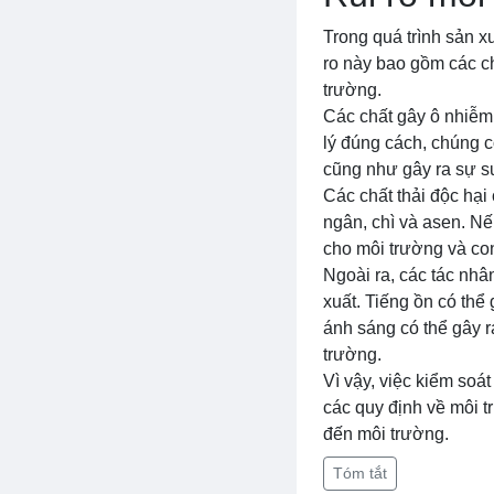
Trong quá trình sản x
ro này bao gồm các ch
trường.
Các chất gây ô nhiễm
lý đúng cách, chúng c
cũng như gây ra sự su
Các chất thải độc hại
ngân, chì và asen. N
cho môi trường và co
Ngoài ra, các tác nh
xuất. Tiếng ồn có thể
ánh sáng có thể gây 
trường.
Vì vậy, việc kiểm soát
các quy định về môi t
đến môi trường.
Tóm tắt