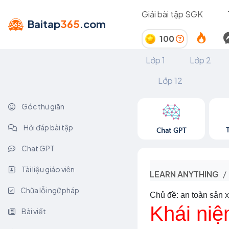
Giải bài tập SGK
Baitap
365
.com
100
Lớp 1
Lớp 2
Lớp 12
Góc thư giãn
Hỏi đáp bài tập
Chat GPT
Chat GPT
Tài liệu giáo viên
LEARN ANYTHING
Chữa lỗi ngữ pháp
Chủ đề: an toàn sản x
Khái niệ
Bài viết