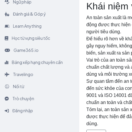
Ngữ pháp
Khái niệm 
Đánh giá & Góp ý
An toàn sản xuất là m
động được thực hiện 
Learn Anything
người tiêu dùng.
Học từ vựng siêu tốc
Để hiểu rõ hơn về khá
gây nguy hiểm, không
Game365.io
biến, sản xuất ra sản
Vai trò của an toàn s
Bảng xếp hạng chuyên cần
chuẩn chất lượng và a
Travelingo
dùng và môi trường x
Sự quan tâm đến an t
Nối từ
đến sức khỏe của con
9001 và ISO 14001 đã
Trò chuyện
chuẩn an toàn và chấ
Tóm lại, an toàn sản 
Đăng nhập
được thực hiện để đả
dùng.