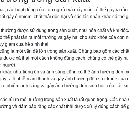
uất, các hoạt động của con người và máy móc có thể gây ra rủi r
ất gây ô nhiễm, chất thải độc hại và các tác nhân khác có thể 
 thường được sử dụng trong sản xuất, như hóa chất và khí độ
ó thể phát tán ra môi trường và gây hại cho sức khỏe của con n
y giảm của hệ sinh thái.
 cũng là một vấn đề lớn trong sản xuất. Chúng bao gồm các chấ
ếu được xả thải một cách không đúng cách, chúng có thể gây ra
n người.
ân khác như tiếng ồn và ánh sáng cũng có thể ảnh hưởng đến mô
 gây ra ô nhiễm âm thanh và gây ảnh hưởng đến sức khỏe của c
ra o nhiễm ánh sáng và gây ảnh hưởng đến sinh học của các sin
 các rủi ro môi trường trong sản xuất là rất quan trọng. Các nhà 
rường và đảm bảo rằng các chất thải được xử lý đúng cách để g