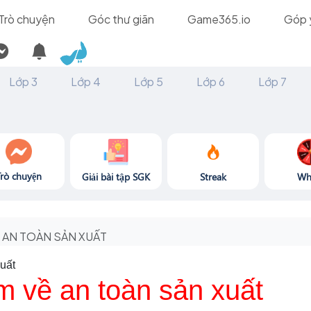
Trò chuyện
Góc thư giãn
Game365.io
Góp 
Lớp 3
Lớp 4
Lớp 5
Lớp 6
Lớp 7
Trò chuyện
Giải bài tập SGK
Streak
Wh
AN TOÀN SẢN XUẤT
uất
m về an toàn sản xuất