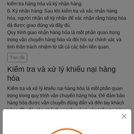
kiểm tra hàng hóa và ký nhận hàng.
6. Ký nhận hàng: Sau khi kiểm tra và xác nhận hàng
hóa, người nhận sẽ ký nhận để xác nhận rằng hàng hóa
đã được giao đúng và đầy đủ.
Quy trình giao nhận hàng hóa là một phần quan trọng
trong vận chuyển hàng hóa và đòi hỏi sự chính xác và
tinh thần trách nhiệm từ tất cả các bên liên quan.
Tóm tắt
Kiểm tra và xử lý khiếu nại hàng
hóa
Kiểm tra và xử lý khiếu nại hàng hóa là một phần quan
trọng trong quy trình vận chuyển hàng hóa. Để đảm bảo
hàng hóa được vận chuyển đúng đắn và đến tay khách
hàng đầy đủ, cần phải thực hiện các bước kiểm tra hàng
hóa trước và sau khi vận chuyển.
Trước khi vận chuyển, hàng hóa cần phải được kiểm tra
kỹ lưỡng để đảm bảo rằng chúng đáp ứng được các