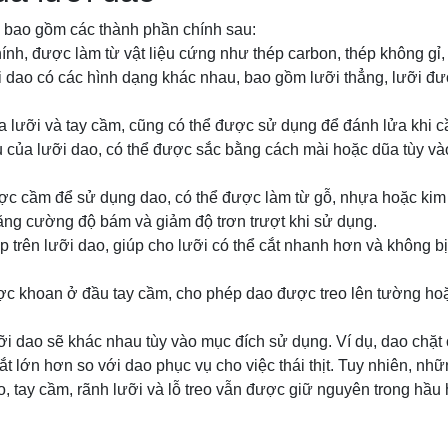
o bao gồm các thành phần chính sau:
hính, được làm từ vật liệu cứng như thép carbon, thép không gỉ
i dao có các hình dạng khác nhau, bao gồm lưỡi thẳng, lưỡi đ
ữa lưỡi và tay cầm, cũng có thể được sử dụng để đánh lửa khi cầ
u của lưỡi dao, có thể được sắc bằng cách mài hoặc dũa tùy và
ược cầm để sử dụng dao, có thể được làm từ gỗ, nhựa hoặc kim 
tăng cường độ bám và giảm độ trơn trượt khi sử dụng.
p trên lưỡi dao, giúp cho lưỡi có thể cắt nhanh hơn và không bị 
được khoan ở đầu tay cầm, cho phép dao được treo lên tường ho
ỡi dao sẽ khác nhau tùy vào mục đích sử dụng. Ví dụ, dao chặt 
t lớn hơn so với dao phục vụ cho việc thái thịt. Tuy nhiên, n
o, tay cầm, rãnh lưỡi và lỗ treo vẫn được giữ nguyên trong hầu h