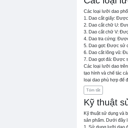
Các loại l
Các loại lưỡi dao ph
1. Dao cắt giấy: Được
2. Dao cắt chữ U: Đượ
3. Dao cắt chữ V: Đư
4. Dao tra cứng: Được
5. Dao gọt: Được sử d
6. Dao cắt lông vũ: Đ
7. Dao gọt đá: Được s
Các loại lưỡi dao trê
tạo hình và chế tác c
loại dao phù hợp để đạ
Tóm tắt
Kỹ thuật s
Kỹ thuật sử dụng và b
sản phẩm. Dưới đây l
1. Sử dụng lưỡi dao đ