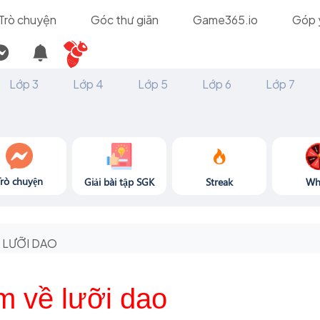
Trò chuyện
Góc thư giãn
Game365.io
Góp 
Lớp 3
Lớp 4
Lớp 5
Lớp 6
Lớp 7
Trò chuyện
Giải bài tập SGK
Streak
Wh
LƯỠI DAO
m về lưỡi dao