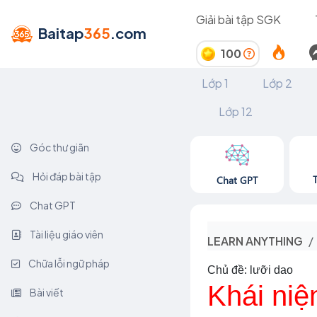
Giải bài tập SGK
Baitap
365
.com
100
Lớp 1
Lớp 2
Lớp 12
Góc thư giãn
Hỏi đáp bài tập
Chat GPT
Chat GPT
Tài liệu giáo viên
LEARN ANYTHING
Chữa lỗi ngữ pháp
Chủ đề: lưỡi dao
Khái niệ
Bài viết