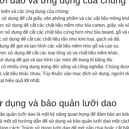
ưỡi dao và ứng dụng của chúng
ổ biến và các ứng dụng của chúng:
 sử dụng để cắt giấy, văn phòng phẩm và các vật liệu mỏng khá
c sử dụng để cắt các chất liệu mềm như bìa carton, giấy, vải v
ợc sử dụng để cắt các chất liệu cứng hơn như bìa board, gỗ và
 sử dụng để cắt các chất liệu rắn như kim loại, gạch và đá.
ụng để gọt và tạo hình các vật liệu mềm như gỗ và cao su.
ược sử dụng để cắt các loại lông vũ và chất liệu mềm khác.
ử dụng để gọt và tạo hình các món đồ trang trí bằng đá.
n có nhiều ứng dụng trong đời sống và công nghiệp. Chúng được
ác vật liệu khác nhau. Tùy thuộc vào mục đích sử dụng, người d
t hiệu quả tốt nhất.
ử dụng và bảo quản lưỡi dao
ảo quản lưỡi dao là một kỹ năng quan trọng để đảm bảo an toàn
à một số hướng dẫn để sử dụng và bảo quản lưỡi dao một các
úng cách: Tránh sử dụng lưỡi dao để mở nắp chai hoặc cắt bất 