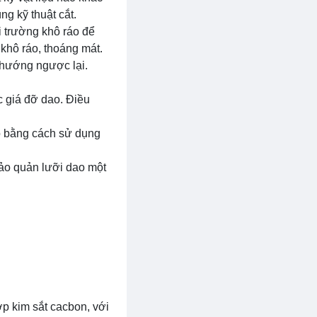
g kỹ thuật cắt.
i trường khô ráo để
khô ráo, thoáng mát.
 hướng ngược lại.
c giá đỡ dao. Điều
o bằng cách sử dụng
bảo quản lưỡi dao một
ợp kim sắt cacbon, với