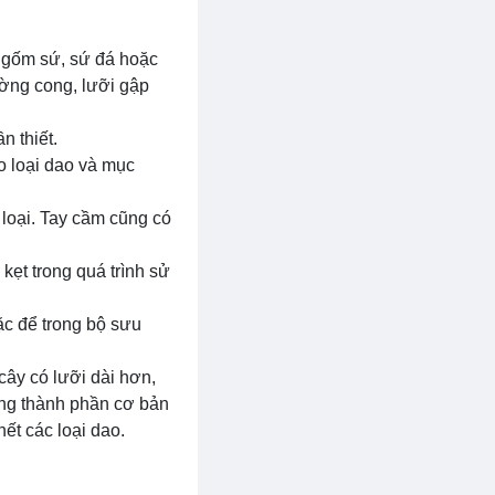
, gốm sứ, sứ đá hoặc
ường cong, lưỡi gập
n thiết.
o loại dao và mục
loại. Tay cầm cũng có
kẹt trong quá trình sử
ặc để trong bộ sưu
cây có lưỡi dài hơn,
hững thành phần cơ bản
ết các loại dao.