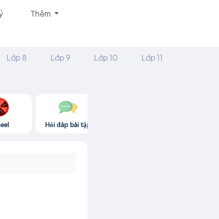
ý
Thêm
Lớp 8
Lớp 9
Lớp 10
Lớp 11
eel
Hỏi đáp bài tập
Góc thư giãn
Game365.