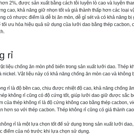
hơn 2%, được sản xuất bằng cách tôi luyện lò cao và luyện tha
ng cao, khả năng giữ nhọn tốt và giá thành thấp hơn các loại vậ
ng có nhược điểm là dễ bị ăn mòn, dễ gỉ sét và có khả năng bị 
 tối ưu hóa hiệu quả sử dụng của lưỡi dao bằng thép cacbon, cầ
h.
 rỉ
 vật liệu chống ăn mòn phổ biến trong sản xuất lưỡi dao. Thép k
à nickel. Vật liệu này có khả năng chống ăn mòn cao và không
g rỉ là độ bền cao, chịu được nhiệt độ cao, khả năng chống ăn 
hép không rỉ cũng có độ cứng tốt, giúp lưỡi dao giữ được sắc bé
m của thép không rỉ là độ cứng không cao bằng thép cacbon, vi
 hơn so với thép cacbon. Thép không rỉ cũng có giá thành cao
p không rỉ là một lựa chọn tốt để sử dụng trong sản xuất lưỡi da
 điểm của nó trước khi lựa chọn sử dụng.