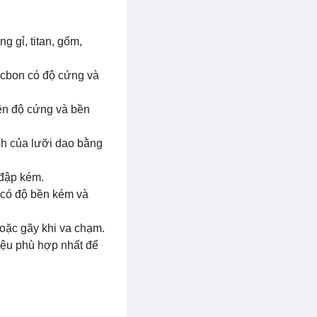
g gỉ, titan, gốm,
cacbon có độ cứng và
iên độ cứng và bền
ành của lưỡi dao bằng
đập kém.
 có độ bền kém và
oặc gãy khi va chạm.
iệu phù hợp nhất để