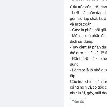
Cấu trúc của lưỡi da
- Lưỡi: là phần dao c
gốm sứ tạp chất. Lưỡ
và lưỡi xoắn.
- Gáy: là phần nối gi
- Mũi dao: là phần đầ
đích sử dụng.
- Tay cầm: là phần đ
thể được thiết kế để 
- Rãnh lưỡi: là khe hẹ
dụng.
- Lỗ treo: là lỗ nhỏ 
tập.
Cấu trúc chính của lư
cứng hơn và có góc cắ
như lưỡi, gáy, mũi da
Tóm tắt