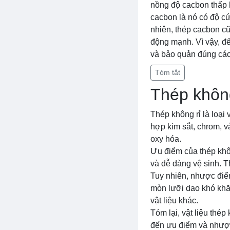
nồng độ cacbon thấp 
cacbon là nó có độ cứ
nhiên, thép cacbon cũ
động mạnh. Vì vậy, để
và bảo quản đúng các
Tóm tắt
Thép không
Thép không rỉ là loại
hợp kim sắt, chrom, v
oxy hóa.
Ưu điểm của thép khôn
và dễ dàng vệ sinh. T
Tuy nhiên, nhược điể
mòn lưỡi dao khó khăn
vật liệu khác.
Tóm lại, vật liệu thé
đến ưu điểm và nhược