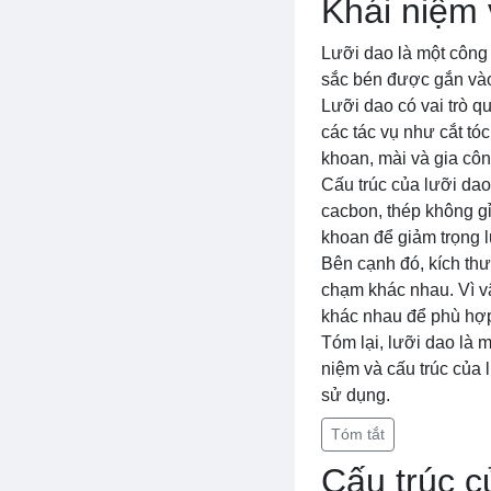
Khái niệm 
Lưỡi dao là một công
sắc bén được gắn vào
Lưỡi dao có vai trò q
các tác vụ như cắt tó
khoan, mài và gia công
Cấu trúc của lưỡi dao
cacbon, thép không gỉ
khoan để giảm trọng 
Bên cạnh đó, kích thư
chạm khác nhau. Vì vậ
khác nhau để phù hợp
Tóm lại, lưỡi dao là 
niệm và cấu trúc của 
sử dụng.
Tóm tắt
Cấu trúc c