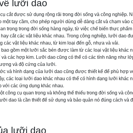
về lưỡi dao
 cụ cắt được sử dụng rộng rãi trong đời sống và công nghiệp. 
 một tay cầm, cho phép người dùng dễ dàng cắt và chạm vào cá
uan trọng trong đời sống hàng ngày, từ việc chế biến thực phẩm
c hay cắt các vật liệu khác nhau. Trong công nghiệp, lưỡi dao đ
 các vật liệu khác nhau, từ kim loại đến gỗ, nhựa và vải.
 bao gồm một lưỡi sắc bén được làm từ các loại vật liệu khác 
 và các hợp kim. Lưỡi dao cũng có thể có các tính năng như lớp
lượng và độ cứng của lưỡi.
ớc và hình dạng của lưỡi dao cũng được thiết kế để phù hợp v
y, các loại lưỡi dao khác nhau có thể có hình dạng lưỡi khác 
 với các ứng dụng khác nhau.
một công cụ quan trọng và không thể thiếu trong đời sống và côn
lưỡi dao là cần thiết để sử dụng và bảo quản nó đúng cách và 
ủa lưỡi dao