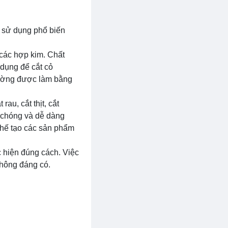
c sử dụng phổ biến
à các hợp kim. Chất
 dụng để cắt cỏ
hường được làm bằng
au, cắt thịt, cắt
h chóng và dễ dàng
chế tạo các sản phẩm
 hiện đúng cách. Việc
không đáng có.