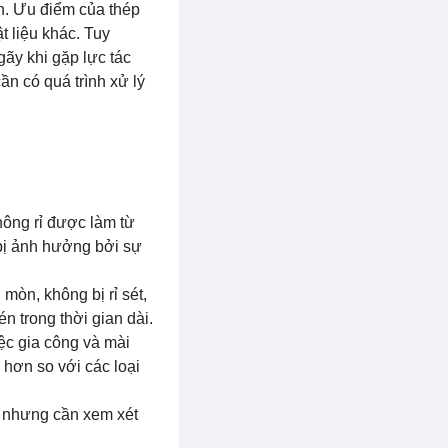
n. Ưu điểm của thép
t liệu khác. Tuy
gãy khi gặp lực tác
n có quá trình xử lý
hông rỉ được làm từ
 bị ảnh hưởng bởi sự
mòn, không bị rỉ sét,
n trong thời gian dài.
ệc gia công và mài
 hơn so với các loại
o, nhưng cần xem xét