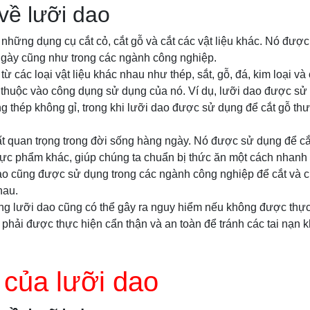
về lưỡi dao
 những dụng cụ cắt cỏ, cắt gỗ và cắt các vật liệu khác. Nó đượ
ngày cũng như trong các ngành công nghiệp.
ừ các loại vật liệu khác nhau như thép, sắt, gỗ, đá, kim loại v
 thuộc vào công dụng sử dụng của nó. Ví dụ, lưỡi dao được sử
 thép không gỉ, trong khi lưỡi dao được sử dụng để cắt gỗ t
ất quan trọng trong đời sống hàng ngày. Nó được sử dụng để cắt r
thực phẩm khác, giúp chúng ta chuẩn bị thức ăn một cách nhan
dao cũng được sử dụng trong các ngành công nghiệp để cắt và 
hau.
ụng lưỡi dao cũng có thể gây ra nguy hiểm nếu không được thực
phải được thực hiện cẩn thận và an toàn để tránh các tai nạn 
 của lưỡi dao