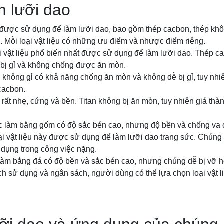
m lưỡi dao
u được sử dụng để làm lưỡi dao, bao gồm thép cacbon, thép khôn
. Mỗi loại vật liệu có những ưu điểm và nhược điểm riêng.
i vật liệu phổ biến nhất được sử dụng để làm lưỡi dao. Thép 
ễ bị gỉ và không chống được ăn mòn.
 không gỉ có khả năng chống ăn mòn và không dễ bị gỉ, tuy nh
cacbon.
iệu rất nhẹ, cứng và bền. Titan không bị ăn mòn, tuy nhiên giá th
 làm bằng gốm có độ sắc bén cao, nhưng độ bền và chống va 
ại vật liệu này được sử dụng để làm lưỡi dao trang sức. Chúng
dụng trong công việc nặng.
làm bằng đá có độ bền và sắc bén cao, nhưng chúng dễ bị vỡ h
h sử dụng và ngân sách, người dùng có thể lựa chọn loại vật l