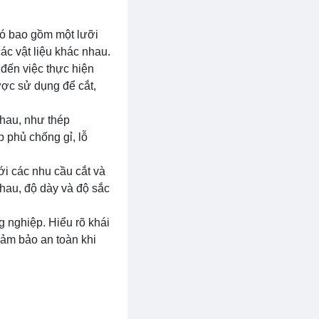
Nó bao gồm một lưỡi
c vật liệu khác nhau.
 đến việc thực hiện
ược sử dụng để cắt,
nhau, như thép
 phủ chống gỉ, lỗ
ới các nhu cầu cắt và
nhau, độ dày và độ sắc
g nghiệp. Hiểu rõ khái
đảm bảo an toàn khi