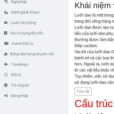
Ngữ pháp
Khái niệm 
Đánh giá & Góp ý
Lưỡi dao là một trong
trong đời sống hàng 
Learn Anything
Lưỡi dao được tạo ra t
Học từ vựng siêu tốc
liệu của lưỡi dao phụ
thường được làm bằng
Game365.io
thép cacbon.
Vai trò của lưỡi dao r
Bảng xếp hạng chuyên cần
bánh mì và các loại 
Travelingo
hơn. Ngoài ra, lưỡi 
từ các vật liệu khác n
Nối từ
Tuy nhiên, việc sử d
sử dụng lưỡi dao cần 
Trò chuyện
Tóm tắt
Đăng nhập
Cấu trúc