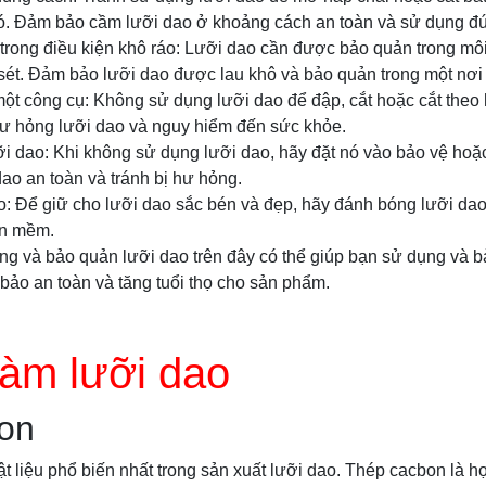
ó. Đảm bảo cầm lưỡi dao ở khoảng cách an toàn và sử dụng đún
trong điều kiện khô ráo: Lưỡi dao cần được bảo quản trong mô
 sét. Đảm bảo lưỡi dao được lau khô và bảo quản trong một nơi 
ột công cụ: Không sử dụng lưỡi dao để đập, cắt hoặc cắt theo
hư hỏng lưỡi dao và nguy hiểm đến sức khỏe.
i dao: Khi không sử dụng lưỡi dao, hãy đặt nó vào bảo vệ hoặ
dao an toàn và tránh bị hư hỏng.
o: Để giữ cho lưỡi dao sắc bén và đẹp, hãy đánh bóng lưỡi da
ăn mềm.
ng và bảo quản lưỡi dao trên đây có thể giúp bạn sử dụng và 
bảo an toàn và tăng tuổi thọ cho sản phẩm.
 làm lưỡi dao
on
ật liệu phổ biến nhất trong sản xuất lưỡi dao. Thép cacbon là h