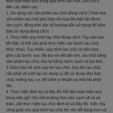
đảm bảo hiệu quả trong quá trình lau chùi, cần chú ý
đến các điểm sau:
1. Sử dụng các sản phẩm lau chùi đúng cách: Chọn loại
sản phẩm lau chùi phù hợp với loại bề mặt cần được
làm sạch, đồng thời đọc kỹ hướng dẫn sử dụng để đảm
bảo sử dụng đúng cách.
2. Thực hiện quy trình lau chùi đúng cách: Tùy vào loại
bề mặt, có thể cần phải thực hiện các bước lau chùi
khác nhau. Tuy nhiên, quy trình lau chùi cơ bản bao
gồm các bước sau: tẩy bụi và vết bẩn lớn, lau chùi bằng
sản phẩm lau chùi, rửa lại bằng nước sạch và lau khô.
3. Đảm bảo vệ sinh sau khi lau chùi: Sau khi lau chùi,
cần phải vệ sinh lại các dụng cụ đã sử dụng như bàn
chải, miếng lau, v.v. để tránh vi khuẩn và mùi hôi phát
tán.
4. Thực hiện định kỳ và đầy đủ: Để đảm bảo hiệu quả
trong việc giữ cho môi trường làm việc sạch sẽ và an
toàn, cần thực hiện lau chùi định kỳ và đầy đủ. Việc này
cũng giúp cho quá trình lau chùi trở nên dễ dàng hơn và