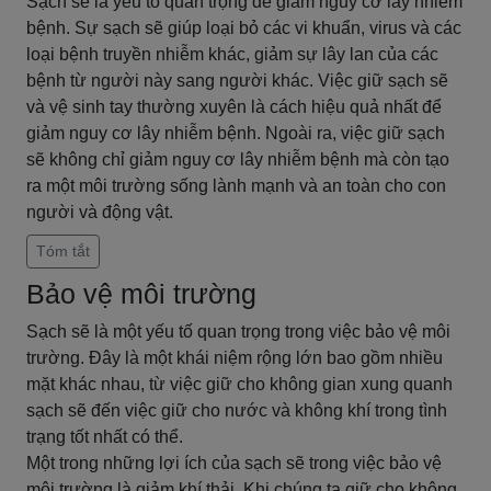
Sạch sẽ là yếu tố quan trọng để giảm nguy cơ lây nhiễm
bệnh. Sự sạch sẽ giúp loại bỏ các vi khuẩn, virus và các
loại bệnh truyền nhiễm khác, giảm sự lây lan của các
bệnh từ người này sang người khác. Việc giữ sạch sẽ
và vệ sinh tay thường xuyên là cách hiệu quả nhất để
giảm nguy cơ lây nhiễm bệnh. Ngoài ra, việc giữ sạch
sẽ không chỉ giảm nguy cơ lây nhiễm bệnh mà còn tạo
ra một môi trường sống lành mạnh và an toàn cho con
người và động vật.
Tóm tắt
Bảo vệ môi trường
Sạch sẽ là một yếu tố quan trọng trong việc bảo vệ môi
trường. Đây là một khái niệm rộng lớn bao gồm nhiều
mặt khác nhau, từ việc giữ cho không gian xung quanh
sạch sẽ đến việc giữ cho nước và không khí trong tình
trạng tốt nhất có thể.
Một trong những lợi ích của sạch sẽ trong việc bảo vệ
môi trường là giảm khí thải. Khi chúng ta giữ cho không