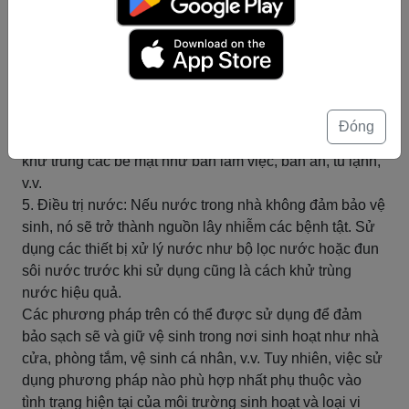
khử trùng không khí và bề mặt.
3. Sử dụng hơi nước nóng: Nhiệt độ cao có thể giết chết
các vi khuẩn và virus. Sử dụng nước sôi để rửa bát, đồ
dùng nhà bếp, quần áo, v.v. cũng là một phương pháp
khử trùng hiệu quả.
4. Sử dụng khăn ướt diệt khuẩn: Các loại khăn ướt
Đóng
chứa chất khử trùng có thể được sử dụng để lau chùi và
khử trùng các bề mặt như bàn làm việc, bàn ăn, tủ lạnh,
v.v.
5. Điều trị nước: Nếu nước trong nhà không đảm bảo vệ
sinh, nó sẽ trở thành nguồn lây nhiễm các bệnh tật. Sử
dụng các thiết bị xử lý nước như bộ lọc nước hoặc đun
sôi nước trước khi sử dụng cũng là cách khử trùng
nước hiệu quả.
Các phương pháp trên có thể được sử dụng để đảm
bảo sạch sẽ và giữ vệ sinh trong nơi sinh hoạt như nhà
cửa, phòng tắm, vệ sinh cá nhân, v.v. Tuy nhiên, việc sử
dụng phương pháp nào phù hợp nhất phụ thuộc vào
tình trạng hiện tại của môi trường sinh hoạt và loại vi