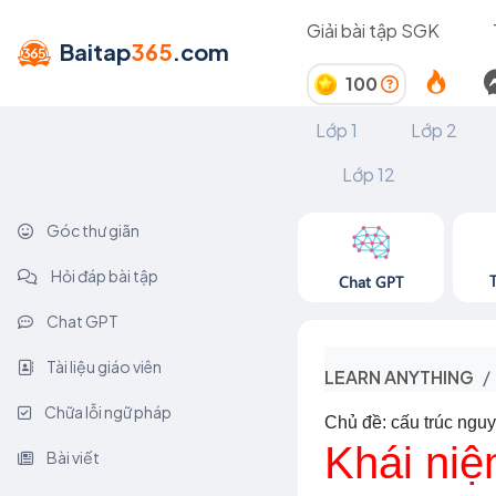
Giải bài tập SGK
Baitap
365
.com
100
Lớp 1
Lớp 2
Lớp 12
Góc thư giãn
Hỏi đáp bài tập
Chat GPT
Chat GPT
Tài liệu giáo viên
LEARN ANYTHING
Chữa lỗi ngữ pháp
Chủ đề: cấu trúc nguy
Khái niệ
Bài viết