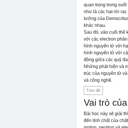
quan trọng trong suốt
như là các hạt rời rạ
tưởng của Democritus
khác nhau.
Sau đó, vào cuối thế 
với các electron phân
hình nguyên tử với hạ
hình nguyên tử với cá
động giữa các quỹ đạ
Những phát hiện và mô
trúc của nguyên tử và
và công nghệ.
Tóm tắt
Vai trò củ
Bài học này sẽ giải t
đến tính chất của chấ
proton, neutron và el