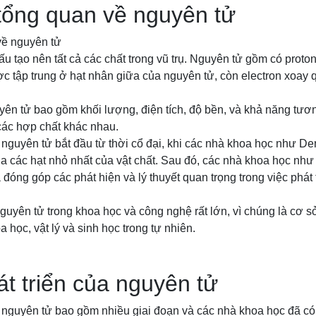
 tổng quan về nguyên tử
về nguyên tử
u tạo nên tất cả các chất trong vũ trụ. Nguyên tử gồm có proton
c tập trung ở hạt nhân giữa của nguyên tử, còn electron xoay
yên tử bao gồm khối lượng, điện tích, độ bền, và khả năng tươ
các hợp chất khác nhau.
a nguyên tử bắt đầu từ thời cổ đại, khi các nhà khoa học như De
ủa các hạt nhỏ nhất của vật chất. Sau đó, các nhà khoa học nh
đóng góp các phát hiện và lý thuyết quan trọng trong việc phát 
uyên tử trong khoa học và công nghệ rất lớn, vì chúng là cơ s
a học, vật lý và sinh học trong tự nhiên.
át triển của nguyên tử
a nguyên tử bao gồm nhiều giai đoạn và các nhà khoa học đã c