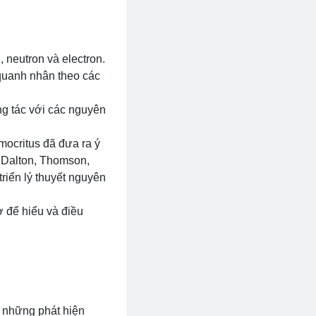
, neutron và electron.
 quanh nhân theo các
ng tác với các nguyên
mocritus đã đưa ra ý
ư Dalton, Thomson,
triển lý thuyết nguyên
ở để hiểu và điều
ó những phát hiện