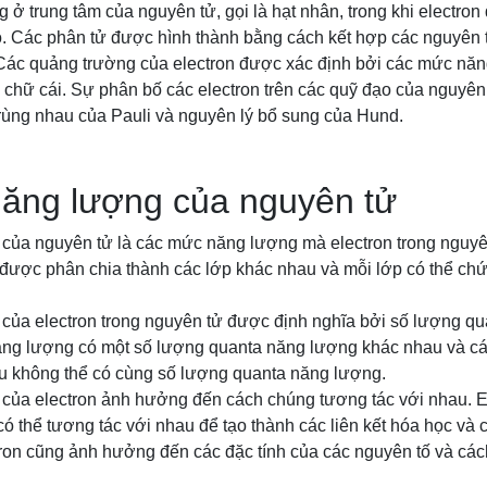
g ở trung tâm của nguyên tử, gọi là hạt nhân, trong khi electro
o. Các phân tử được hình thành bằng cách kết hợp các nguyên 
. Các quảng trường của electron được xác định bởi các mức nă
 chữ cái. Sự phân bố các electron trên các quỹ đạo của nguyên
trùng nhau của Pauli và nguyên lý bổ sung của Hund.
ăng lượng của nguyên tử
ủa nguyên tử là các mức năng lượng mà electron trong nguyên
ược phân chia thành các lớp khác nhau và mỗi lớp có thể ch
ủa electron trong nguyên tử được định nghĩa bởi số lượng q
ng lượng có một số lượng quanta năng lượng khác nhau và cá
 không thể có cùng số lượng quanta năng lượng.
ủa electron ảnh hưởng đến cách chúng tương tác với nhau. E
 thể tương tác với nhau để tạo thành các liên kết hóa học và
ron cũng ảnh hưởng đến các đặc tính của các nguyên tố và các