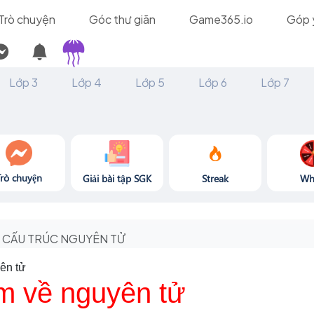
Trò chuyện
Góc thư giãn
Game365.io
Góp 
Lớp 3
Lớp 4
Lớp 5
Lớp 6
Lớp 7
Trò chuyện
Giải bài tập SGK
Streak
Wh
CẤU TRÚC NGUYÊN TỬ
ên tử
m về nguyên tử