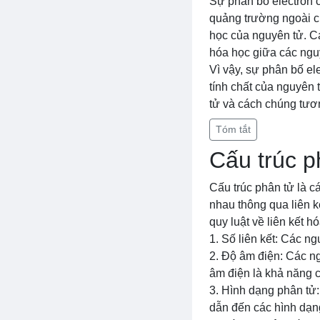
Sự phân bố electron 
quảng trường ngoài cù
học của nguyên tử. Cá
hóa học giữa các ngu
Vì vậy, sự phân bố el
tính chất của nguyên 
tử và cách chúng tươn
Tóm tắt
Cấu trúc p
Cấu trúc phân tử là c
nhau thông qua liên k
quy luật về liên kết 
1. Số liên kết: Các ng
2. Độ âm điện: Các ng
âm điện là khả năng c
3. Hình dạng phân tử: 
dẫn đến các hình dạn