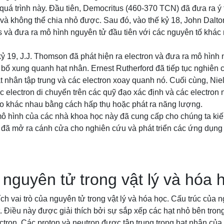
 quá trình này. Đầu tiên, Democritus (460-370 TCN) đã đưa ra 
c và không thể chia nhỏ được. Sau đó, vào thế kỷ 18, John Dalton
 và đưa ra mô hình nguyên tử đầu tiên với các nguyên tố khác
kỷ 19, J.J. Thomson đã phát hiện ra electron và đưa ra mô hình
 bố xung quanh hạt nhân. Ernest Rutherford đã tiếp tục nghiên 
t nhân tập trung và các electron xoay quanh nó. Cuối cùng, Ni
c electron di chuyển trên các quỹ đạo xác định và các electron
o khác nhau bằng cách hấp thụ hoặc phát ra năng lượng.
 hình của các nhà khoa học này đã cung cấp cho chúng ta kiến
 đã mở ra cánh cửa cho nghiên cứu và phát triển các ứng dụng t
a nguyên tử trong vật lý và hóa 
hích vai trò của nguyên tử trong vật lý và hóa học. Cấu trúc củ
t. Điều này được giải thích bởi sự sắp xếp các hạt nhỏ bên tro
ectron. Các proton và neutron được tập trung trong hạt nhân của 