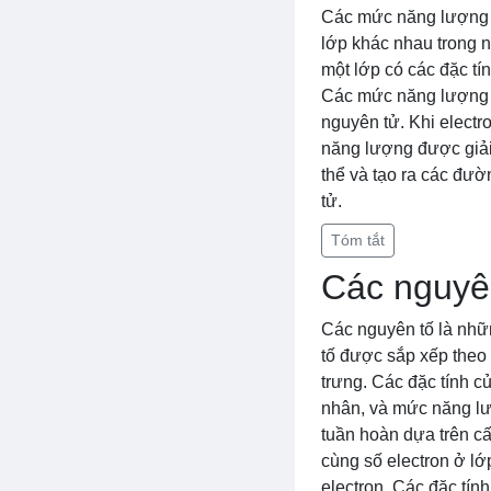
Các mức năng lượng c
lớp khác nhau trong n
một lớp có các đặc tí
Các mức năng lượng c
nguyên tử. Khi elect
năng lượng được giải
thể và tạo ra các đườ
tử.
Tóm tắt
Các nguyê
Các nguyên tố là nhữn
tố được sắp xếp theo 
trưng. Các đặc tính c
nhân, và mức năng lư
tuần hoàn dựa trên c
cùng số electron ở lớ
electron. Các đặc tín