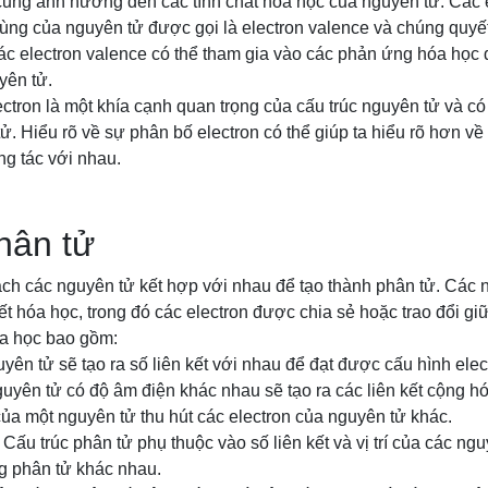
cũng ảnh hưởng đến các tính chất hóa học của nguyên tử. Các e
ng của nguyên tử được gọi là electron valence và chúng quyết
c electron valence có thể tham gia vào các phản ứng hóa học đ
yên tử.
ectron là một khía cạnh quan trọng của cấu trúc nguyên tử và 
tử. Hiểu rõ về sự phân bố electron có thể giúp ta hiểu rõ hơn v
g tác với nhau.
hân tử
ách các nguyên tử kết hợp với nhau để tạo thành phân tử. Các 
ết hóa học, trong đó các electron được chia sẻ hoặc trao đổi g
hóa học bao gồm:
uyên tử sẽ tạo ra số liên kết với nhau để đạt được cấu hình elec
uyên tử có độ âm điện khác nhau sẽ tạo ra các liên kết cộng hó
ủa một nguyên tử thu hút các electron của nguyên tử khác.
Cấu trúc phân tử phụ thuộc vào số liên kết và vị trí của các ngu
g phân tử khác nhau.