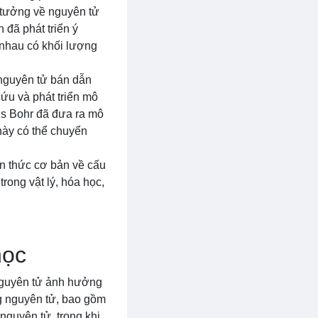
ý tưởng về nguyên tử
 đã phát triển ý
 nhau có khối lượng
 nguyên tử bán dẫn
cứu và phát triển mô
els Bohr đã đưa ra mô
 này có thể chuyển
 ​​thức cơ bản về cấu
rong vật lý, hóa học,
học
a nguyên tử ảnh hưởng
ng nguyên tử, bao gồm
nguyên tử, trong khi