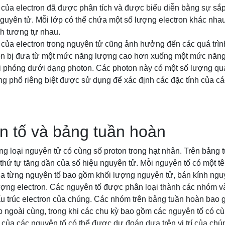
ủa electron đã được phân tích và được biểu diễn bằng sự sắp
guyên tử. Mỗi lớp có thể chứa một số lượng electron khác nhau
nh tương tự nhau.
ủa electron trong nguyên tử cũng ảnh hưởng đến các quá trình
ron bị đưa từ một mức năng lượng cao hơn xuống một mức năng
 phóng dưới dạng photon. Các photon này có một số lượng qu
ng phổ riêng biệt được sử dụng để xác định các đặc tính của c
n tố và bảng tuần hoàn
g loại nguyên tử có cùng số proton trong hạt nhân. Trên bảng
thứ tự tăng dần của số hiệu nguyên tử. Mỗi nguyên tố có một tê
ủa từng nguyên tố bao gồm khối lượng nguyên tử, bán kính nguyê
ợng electron. Các nguyên tố được phân loại thành các nhóm và
ấu trúc electron của chúng. Các nhóm trên bảng tuần hoàn bao 
p ngoài cùng, trong khi các chu kỳ bao gồm các nguyên tố có c
h của các nguyên tố có thể được dự đoán dựa trên vị trí của chú