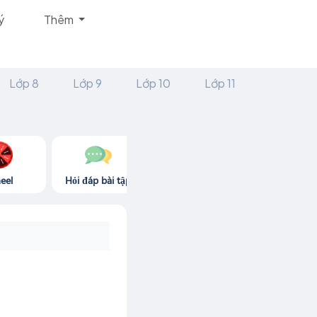
ý
Thêm
Lớp 8
Lớp 9
Lớp 10
Lớp 11
eel
Hỏi đáp bài tập
Góc thư giãn
Game365.