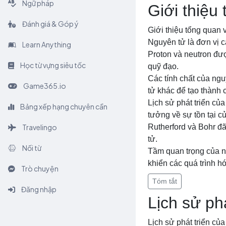
Ngữ pháp
Giới thiệu
Đánh giá & Góp ý
Giới thiệu tổng quan 
Nguyên tử là đơn vị cấ
Learn Anything
Proton và neutron đượ
Học từ vựng siêu tốc
quỹ đạo.
Các tính chất của ngu
Game365.io
tử khác để tạo thành 
Lịch sử phát triển củ
Bảng xếp hạng chuyên cần
tưởng về sự tồn tại c
Travelingo
Rutherford và Bohr đã 
tử.
Nối từ
Tầm quan trọng của ng
khiển các quá trình hó
Trò chuyện
Tóm tắt
Đăng nhập
Lịch sử ph
Lịch sử phát triển củ