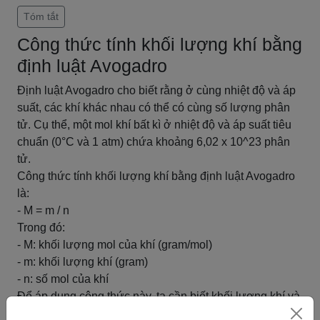
Tóm tắt
Công thức tính khối lượng khí bằng
định luật Avogadro
Định luật Avogadro cho biết rằng ở cùng nhiệt độ và áp
suất, các khí khác nhau có thể có cùng số lượng phân
tử. Cụ thể, một mol khí bất kì ở nhiệt độ và áp suất tiêu
chuẩn (0°C và 1 atm) chứa khoảng 6,02 x 10^23 phân
tử.
Công thức tính khối lượng khí bằng định luật Avogadro
là:
- M = m / n
Trong đó:
- M: khối lượng mol của khí (gram/mol)
- m: khối lượng khí (gram)
- n: số mol của khí
Để áp dụng công thức này, ta cần biết khối lượng khí và
số mol của khí đó. Số mol của khí có thể tính bằng cách