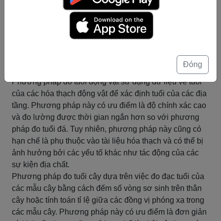
trong địa chất học. Phương pháp này dựa trên việc đo
đạc tỉ lệ giữa các đồng vị phóng xạ trong các mẫu đá để
tính toán tuổi của chúng. Tuy nhiên, phương pháp này
có thể bị ảnh hưởng bởi các yếu tố như nhiệt độ, áp
suất, độ ẩm và các quá trình biến đổi địa chất, dẫn đến
Đóng
sai số trong kết quả đo lường.
Phương pháp đo tuổi động vật sử dụng dữ liệu về tuổi
của các hóa thạch động vật để xác định tuổi của các địa
tầng. Phương pháp này có ưu điểm là độ chính xác cao
và đo lường được thời gian ngắn hơn so với phương
pháp đo tuổi đá. Tuy nhiên, phương pháp này cũng có
hạn chế là phụ thuộc vào tài liệu hóa thạch và có thể bị
ảnh hưởng bởi các yếu tố khác như tác động của các
sự kiện địa chất.
Phương pháp đo tuổi cây dựa trên việc đo đạc tuổi của
các mẫu cây bằng cách đếm số vòng sơ sinh trên thân
cây hoặc tính toán tỉ lệ giữa các đồng vị phóng xạ trong
các mẫu cây. Phương pháp này có ưu điểm là đơn giản