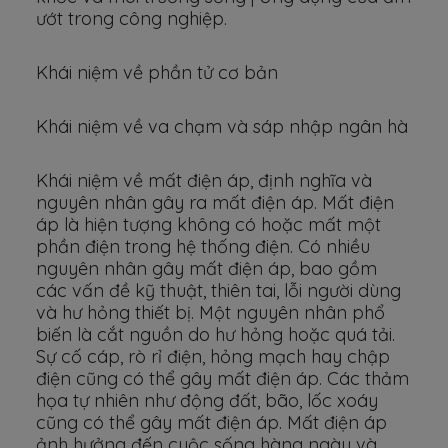
ướt trong công nghiệp.
Khái niệm về phần tử cơ bản
Khái niệm về va chạm và sáp nhập ngân hà
Khái niệm về mất điện áp, định nghĩa và
nguyên nhân gây ra mất điện áp. Mất điện
áp là hiện tượng không có hoặc mất một
phần điện trong hệ thống điện. Có nhiều
nguyên nhân gây mất điện áp, bao gồm
các vấn đề kỹ thuật, thiên tai, lỗi người dùng
và hư hỏng thiết bị. Một nguyên nhân phổ
biến là cắt nguồn do hư hỏng hoặc quá tải.
Sự cố cáp, rò rỉ điện, hỏng mạch hay chập
điện cũng có thể gây mất điện áp. Các thảm
họa tự nhiên như động đất, bão, lốc xoáy
cũng có thể gây mất điện áp. Mất điện áp
ảnh hưởng đến cuộc sống hàng ngày và