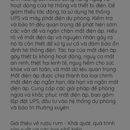
hoạt động của hệ thống và thiết bị điện. Để
giảm thiểu tác động, ta sử dụng hệ thống
UPS và máy phát điện dự phòng. Kiểm tra
và bảo trì đều quan trọng để phát hiện sớm
các vấn đề và ngăn chặn mất điện áp. Hiểu
rõ về mất điện áp và nguyên nhân gây ra
nó là cần thiết để xử lý sự cố và đảm bảo ổn
định hệ thống điện. Tác hại của mất điện áp
gây thiết bị không hoạt động, nguy cơ mất
an ninh, thiệt hại kinh tế, nguy hiểm cho sức
khỏe và an toàn, và mất dữ liệu quan trọng.
Mất điện áp được chia thành ba loại chính:
mất điện áp ngắn hạn, dài hạn và ngắn mất
điện áp. Cung cấp các giải pháp để phòng
ngừa và khắc phục mất điện áp, bao gồm
lắp đặt UPS, đầu tư vào hệ thống dự phòng
và bảo trì thường xuyên.
Giới thiệu về rượu rum - Khái quát, quá trình
sản xuất và các loại phổ biến