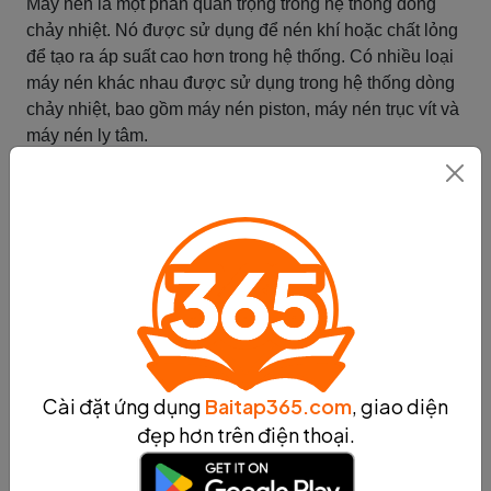
Máy nén là một phần quan trọng trong hệ thống dòng
chảy nhiệt. Nó được sử dụng để nén khí hoặc chất lỏng
để tạo ra áp suất cao hơn trong hệ thống. Có nhiều loại
máy nén khác nhau được sử dụng trong hệ thống dòng
chảy nhiệt, bao gồm máy nén piston, máy nén trục vít và
máy nén ly tâm.
Máy nén piston sử dụng các piston để nén khí hoặc chất
lỏng. Các piston được đẩy lên và xuống bởi động cơ để
tạo ra áp suất cao hơn trong hệ thống. Máy nén piston
thường được sử dụng trong các ứng dụng công nghiệp
như làm mát trong các tòa nhà cao tầng hoặc trong các
thiết bị điều hòa không khí.
Máy nén trục vít sử dụng hai trục vít xoắn để nén khí
hoặc chất lỏng. Không giống như máy nén piston, máy
nén trục vít không có bất kỳ bộ phận chạm vào nhau,
điều này giúp giảm thiểu ma sát và tiếng ồn. Máy nén
Cài đặt ứng dụng
Baitap365.com
, giao diện
trục vít thường được sử dụng trong các ứng dụng công
đẹp hơn trên điện thoại.
nghiệp như sản xuất thực phẩm và đồ uống.
Máy nén ly tâm sử dụng một bộ phận ly tâm để nén khí