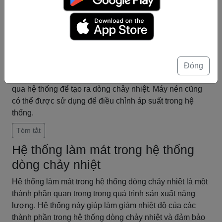
hoặc chất lỏng. Bộ phận ly tâm quay với tốc độ cao, tạo
ra lực ly tâm để nén khí hoặc chất lỏng. Máy nén ly tâm
thường được sử dụng trong các ứng dụng công nghiệp
như làm mát trong các tòa nhà cao tầng hoặc trong các
thiết bị điều hòa không khí.
Trong quá trình dòng chảy nhiệt, máy nén được sử dụng
Đóng
để nén khí hoặc chất lỏng trước khi chúng được đẩy
qua hệ thống để tạo ra dòng chảy nhiệt. Máy nén cũng
có thể được sử dụng để điều chỉnh áp suất trong hệ
thống.
Tóm tắt
Hệ thống làm mát trong hệ thống
dòng chảy nhiệt
Hệ thống làm mát trong hệ thống dòng chảy nhiệt là một
thành phần quan trọng trong quá trình sản xuất năng
lượng. Hệ thống này giúp làm giảm nhiệt độ của các
thành phần trong hệ thống dòng chảy nhiệt và đảm bảo