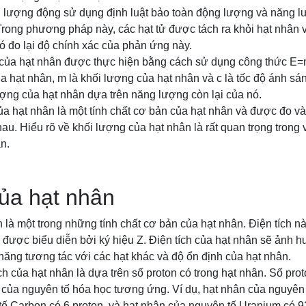
lượng động sử dụng định luật bảo toàn động lượng và năng lư
Trong phương pháp này, các hạt tử được tách ra khỏi hạt nhân 
 đo lại độ chính xác của phản ứng này.
 của hạt nhân được thực hiện bằng cách sử dụng công thức E=m
a hạt nhân, m là khối lượng của hạt nhân và c là tốc độ ánh s
ượng của hạt nhân dựa trên năng lượng còn lại của nó.
ủa hạt nhân là một tính chất cơ bản của hạt nhân và được đo và
. Hiểu rõ về khối lượng của hạt nhân là rất quan trọng trong 
n.
của hạt nhân
n là một trong những tính chất cơ bản của hạt nhân. Điện tích
 được biểu diễn bởi ký hiệu Z. Điện tích của hạt nhân sẽ ảnh h
ăng tương tác với các hạt khác và độ ổn định của hạt nhân.
ích của hạt nhân là dựa trên số proton có trong hạt nhân. Số pr
 của nguyên tố hóa học tương ứng. Ví dụ, hạt nhân của nguyên 
ố Carbon có 6 proton, và hạt nhân của nguyên tố Uranium có 92