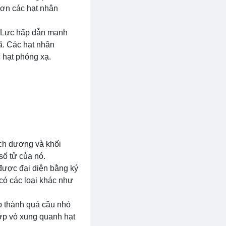
hơn các hạt nhân
. Lực hấp dẫn mạnh
ã. Các hạt nhân
 hạt phóng xạ.
ích dương và khối
số tử của nó.
(được đại diện bằng ký
 có các loại khác như
ạo thành quả cầu nhỏ
ớp vỏ xung quanh hạt