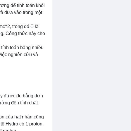
ợng để tính toán khối
và đưa vào trong một
c^2, trong đó E là
áng. Công thức này cho
 tính toán bằng nhiều
việc nghiên cứu và
 này được đo bằng đơn
ưởng đến tính chất
oton của hạt nhân cũng
tố Hydro có 1 proton,
 proton.