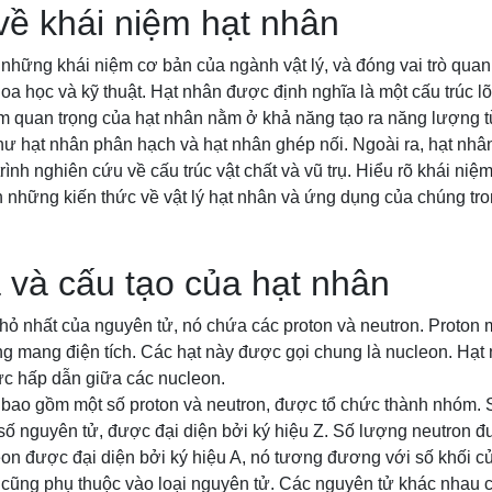
 về khái niệm hạt nhân
 những khái niệm cơ bản của ngành vật lý, và đóng vai trò quan 
a học và kỹ thuật. Hạt nhân được định nghĩa là một cấu trúc l
m quan trọng của hạt nhân nằm ở khả năng tạo ra năng lượng từ
ư hạt nhân phân hạch và hạt nhân ghép nối. Ngoài ra, hạt nhân
rình nghiên cứu về cấu trúc vật chất và vũ trụ. Hiểu rõ khái niệ
n những kiến thức về vật lý hạt nhân và ứng dụng của chúng tro
 và cấu tạo của hạt nhân
hỏ nhất của nguyên tử, nó chứa các proton và neutron. Proton 
ng mang điện tích. Các hạt này được gọi chung là nucleon. Hạt
ực hấp dẫn giữa các nucleon.
 bao gồm một số proton và neutron, được tổ chức thành nhóm. 
số nguyên tử, được đại diện bởi ký hiệu Z. Số lượng neutron đ
on được đại diện bởi ký hiệu A, nó tương đương với số khối củ
 cũng phụ thuộc vào loại nguyên tử. Các nguyên tử khác nhau c