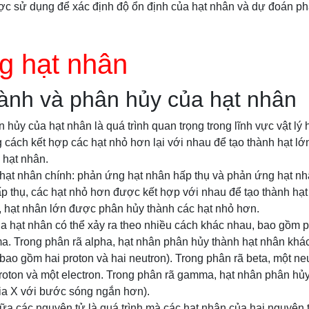
 sử dụng để xác định độ ổn định của hạt nhân và dự đoán ph
g hạt nhân
ành và phân hủy của hạt nhân
 hủy của hạt nhân là quá trình quan trọng trong lĩnh vực vật lý
cách kết hợp các hạt nhỏ hơn lại với nhau để tạo thành hạt lớ
 hạt nhân.
 hạt nhân chính: phản ứng hạt nhân hấp thụ và phản ứng hạt nh
p thụ, các hạt nhỏ hơn được kết hợp với nhau để tạo thành hạt
, hạt nhân lớn được phân hủy thành các hạt nhỏ hơn.
a hạt nhân có thể xảy ra theo nhiều cách khác nhau, bao gồm p
a. Trong phân rã alpha, hạt nhân phân hủy thành hạt nhân khác
bao gồm hai proton và hai neutron). Trong phân rã beta, một ne
roton và một electron. Trong phân rã gamma, hạt nhân phân hủy
tia X với bước sóng ngắn hơn).
ữa các nguyên tử là quá trình mà các hạt nhân của hai nguyên 