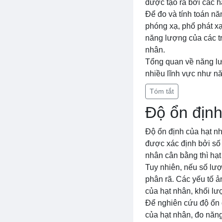
được tạo ra bởi các h
Để đo và tính toán n
phóng xạ, phổ phát x
năng lượng của các tr
nhân.
Tổng quan về năng lượ
nhiều lĩnh vực như nă
Tóm tắt
Độ ổn định
Độ ổn định của hạt nh
được xác định bởi số 
nhân cân bằng thì hạt
Tuy nhiên, nếu số lượ
phân rã. Các yếu tố 
của hạt nhân, khối lư
Để nghiên cứu độ ổn 
của hạt nhân, đo năng