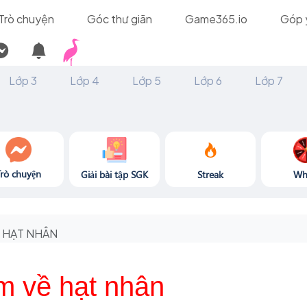
Trò chuyện
Góc thư giãn
Game365.io
Góp 
Lớp 3
Lớp 4
Lớp 5
Lớp 6
Lớp 7
Trò chuyện
Giải bài tập SGK
Streak
Wh
HẠT NHÂN
m về hạt nhân