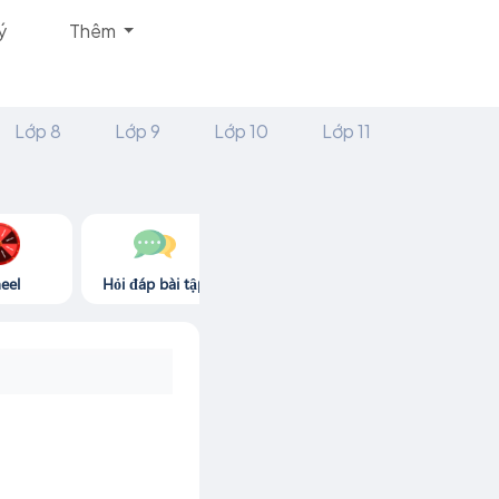
ý
Thêm
Lớp 8
Lớp 9
Lớp 10
Lớp 11
eel
Hỏi đáp bài tập
Góc thư giãn
Game365.