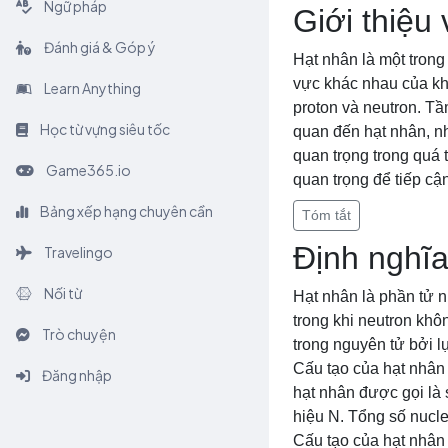
Ngữ pháp
Giới thiệu
Đánh giá & Góp ý
Hạt nhân là một trong
vực khác nhau của kho
Learn Anything
proton và neutron. Tầ
Học từ vựng siêu tốc
quan đến hạt nhân, nh
quan trọng trong quá t
Game365.io
quan trọng để tiếp cậ
Bảng xếp hạng chuyên cần
Tóm tắt
Định nghĩa
Travelingo
Nối từ
Hạt nhân là phần tử n
trong khi neutron khô
Trò chuyện
trong nguyên tử bởi l
Cấu tạo của hạt nhân
Đăng nhập
hạt nhân được gọi là 
hiệu N. Tổng số nucle
Cấu tạo của hạt nhân