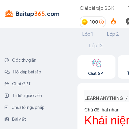
Giải bài tập SGK
Baitap
365
.com
100
Lớp 1
Lớp 2
Lớp 12
Góc thư giãn
Hỏi đáp bài tập
Chat GPT
Chat GPT
Tài liệu giáo viên
LEARN ANYTHING
Chữa lỗi ngữ pháp
Chủ đề: hạt nhân
Khái niệ
Bài viết