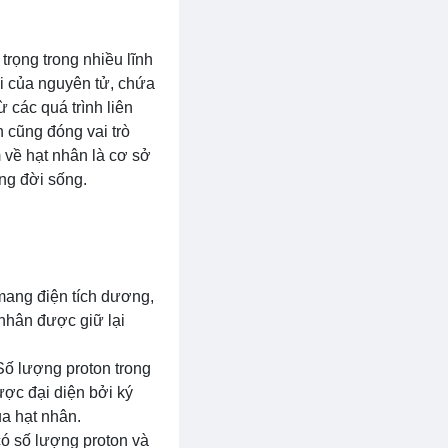
trọng trong nhiều lĩnh
õi của nguyên tử, chứa
 các quá trình liên
 cũng đóng vai trò
m về hạt nhân là cơ sở
ng đời sống.
mang điện tích dương,
 nhân được giữ lại
Số lượng proton trong
ược đại diện bởi ký
a hạt nhân.
ó số lượng proton và