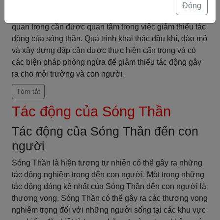
đất, gây ra sự di chuyển đất đai và tạo ra sóng thần.
Đóng
Do đó, tác động từ con người là một trong những yếu tố
quan trọng cần được quan tâm trong việc giảm thiểu tác
động của sóng thần. Quá trình khai thác dầu khí, đào mỏ
và xây dựng đập cần được thực hiện cẩn trọng và có
các biện pháp phòng ngừa để giảm thiểu tác động gây
ra cho môi trường và con người.
Tóm tắt
Tác động của Sóng Thần
Tác động của Sóng Thần đến con
người
Sóng Thần là hiện tượng tự nhiên có thể gây ra những
tác động nghiêm trọng đến con người. Một trong những
tác động đáng kể nhất của Sóng Thần đến con người là
thương vong. Sóng Thần có thể gây ra các thương vong
nghiêm trọng đối với những người sống tại các khu vực