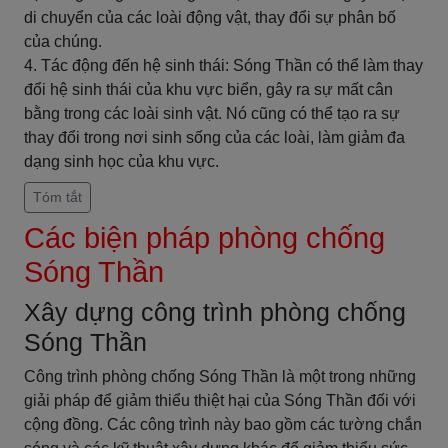
di chuyển của các loài động vật, thay đổi sự phân bố
của chúng.
4. Tác động đến hệ sinh thái: Sóng Thần có thể làm thay
đổi hệ sinh thái của khu vực biển, gây ra sự mất cân
bằng trong các loài sinh vật. Nó cũng có thể tạo ra sự
thay đổi trong nơi sinh sống của các loài, làm giảm đa
dạng sinh học của khu vực.
Tóm tắt
Các biện pháp phòng chống
Sóng Thần
Xây dựng công trình phòng chống
Sóng Thần
Công trình phòng chống Sóng Thần là một trong những
giải pháp để giảm thiểu thiệt hại của Sóng Thần đối với
cộng đồng. Các công trình này bao gồm các tường chắn