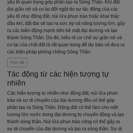
yếu tố quan trọng góp phần tạo ra Sóng Thần. Khi đất
đai giãn nở và co lại đột ngột do sự tác động của các
yếu tố như động đất, núi lửa phun trào hoặc khai thác
dầu khí, đất đai sẽ tạo ra sức ép và năng lượng lớn, gây
ra các biến động mạnh trên bề mặt đại dương và tạo
thành Sóng Thần. Do đó, hiểu rõ cơ chế sự giãn nở và
co lại của chất đất là rất quan trọng để dự báo và đưa ra
các biện pháp phòng chống Sóng Thần.
Tóm tắt
Tác động từ các hiện tượng tự
nhiên
Các hiện tượng tự nhiên như động đất, núi lửa phun
trào và sự di chuyển của đại dương đều có thể góp
phần tạo ra Sóng Thần. Động đất có thể làm cho một
lượng lớn nước trong đại dương bị chuyển động và tạo
thành sóng thần. Núi lửa phun trào cũng có thể gây ra
sự di chuyển của đại dương và tạo ra sóng thần. Sự di