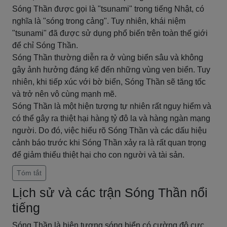
Sóng Thần được gọi là "tsunami" trong tiếng Nhật, có
nghĩa là "sóng trong cảng". Tuy nhiên, khái niệm
"tsunami" đã được sử dụng phổ biến trên toàn thế giới
để chỉ Sóng Thần.
Sóng Thần thường diễn ra ở vùng biển sâu và không
gây ảnh hưởng đáng kể đến những vùng ven biển. Tuy
nhiên, khi tiếp xúc với bờ biển, Sóng Thần sẽ tăng tốc
và trở nên vô cùng mạnh mẽ.
Sóng Thần là một hiện tượng tự nhiên rất nguy hiểm và
có thể gây ra thiệt hại hàng tỷ đô la và hàng ngàn mạng
người. Do đó, việc hiểu rõ Sóng Thần và các dấu hiệu
cảnh báo trước khi Sóng Thần xảy ra là rất quan trọng
để giảm thiểu thiệt hại cho con người và tài sản.
Tóm tắt
Lịch sử và các trận Sóng Thần nổi
tiếng
Sóng Thần là hiện tượng sóng biển có cường độ cực