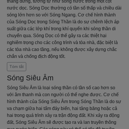
thẳng đứng, tương tự như sóng nước trong một cột
nước dọc. Sóng Dọc thường có tần số thấp và chiều dài
sóng lớn hơn so với Sóng Ngang. Cơ chế hình thành
của Sóng Dọc trong Sóng Thần là do sự chênh lệch áp
suất giữa các lớp khí trong khí quyển khi sóng thần di
chuyển qua. Sóng Dọc có thể gây ra các thiệt hại
nghiêm trọng cho các công trình và tòa nhà, đặc biệt là
các tòa nhà cao tầng, nếu không được xây dựng chắc
chắn và chống địch động tốt.
Tóm tắt
Sóng Siêu Âm
Sóng Siêu Âm là loại sóng thần có tần số cao hơn so
với âm thanh mà con người có thể nghe được. Cơ chế
hình thành của Sóng Siêu Âm trong Sóng Thần là do sự
va chạm giữa hai tấm đáy biển, hai tảng băng hoặc cả
hai trong quá trình xảy ra trận động đất. Khi xảy ra động
đất, Sóng Siêu Âm sẽ được tạo ra và lan truyền thông