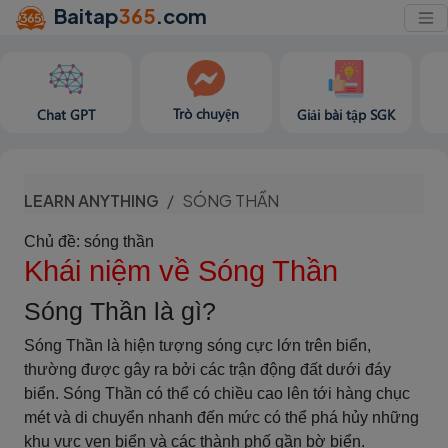
Baitap
365
.com
Trò chuyện
Chat GPT
Giải bài tập SGK
LEARN ANYTHING
SÓNG THẦN
Chủ đề: sóng thần
Khái niệm về Sóng Thần
Sóng Thần là gì?
Sóng Thần là hiện tượng sóng cực lớn trên biển,
thường được gây ra bởi các trận động đất dưới đáy
biển. Sóng Thần có thể có chiều cao lên tới hàng chục
mét và di chuyển nhanh đến mức có thể phá hủy những
khu vực ven biển và các thành phố gần bờ biển.