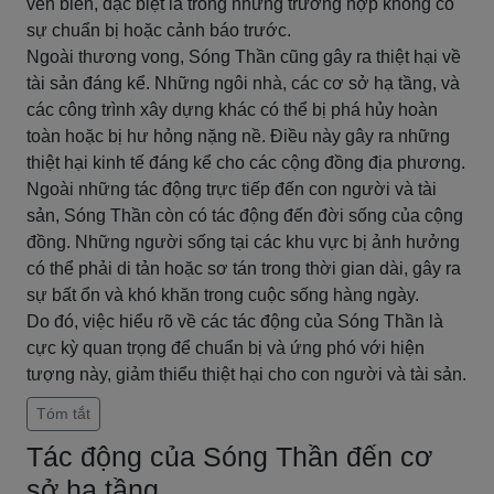
ven biển, đặc biệt là trong những trường hợp không có
sự chuẩn bị hoặc cảnh báo trước.
Ngoài thương vong, Sóng Thần cũng gây ra thiệt hại về
tài sản đáng kể. Những ngôi nhà, các cơ sở hạ tầng, và
các công trình xây dựng khác có thể bị phá hủy hoàn
toàn hoặc bị hư hỏng nặng nề. Điều này gây ra những
thiệt hại kinh tế đáng kể cho các cộng đồng địa phương.
Ngoài những tác động trực tiếp đến con người và tài
sản, Sóng Thần còn có tác động đến đời sống của cộng
đồng. Những người sống tại các khu vực bị ảnh hưởng
có thể phải di tản hoặc sơ tán trong thời gian dài, gây ra
sự bất ổn và khó khăn trong cuộc sống hàng ngày.
Do đó, việc hiểu rõ về các tác động của Sóng Thần là
cực kỳ quan trọng để chuẩn bị và ứng phó với hiện
tượng này, giảm thiểu thiệt hại cho con người và tài sản.
Tóm tắt
Tác động của Sóng Thần đến cơ
sở hạ tầng