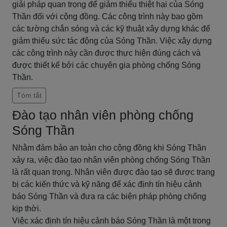
giải pháp quan trọng để giảm thiểu thiệt hại của Sóng
Thần đối với cộng đồng. Các công trình này bao gồm
các tường chắn sóng và các kỹ thuật xây dựng khác để
giảm thiểu sức tác động của Sóng Thần. Việc xây dựng
các công trình này cần được thực hiện đúng cách và
được thiết kế bởi các chuyên gia phòng chống Sóng
Thần.
Tóm tắt
Đào tạo nhân viên phòng chống
Sóng Thần
Nhằm đảm bảo an toàn cho cộng đồng khi Sóng Thần
xảy ra, việc đào tạo nhân viên phòng chống Sóng Thần
là rất quan trọng. Nhân viên được đào tạo sẽ được trang
bị các kiến thức và kỹ năng để xác định tín hiệu cảnh
báo Sóng Thần và đưa ra các biện pháp phòng chống
kịp thời.
Việc xác định tín hiệu cảnh báo Sóng Thần là một trong