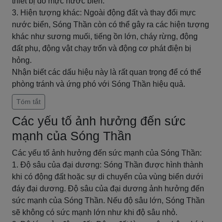
thiết bị đo mực nước biển.
3. Hiện tượng khác: Ngoài động đất và thay đổi mực
nước biển, Sóng Thần còn có thể gây ra các hiện tượng
khác như sương muối, tiếng ồn lớn, cháy rừng, động
đất phụ, động vật chạy trốn và động cơ phát điện bị
hỏng.
Nhận biết các dấu hiệu này là rất quan trọng để có thể
phòng tránh và ứng phó với Sóng Thần hiệu quả.
Tóm tắt
Các yếu tố ảnh hưởng đến sức
mạnh của Sóng Thần
Các yếu tố ảnh hưởng đến sức mạnh của Sóng Thần:
1. Độ sâu của đại dương: Sóng Thần được hình thành
khi có động đất hoặc sự di chuyển của vùng biển dưới
đáy đại dương. Độ sâu của đại dương ảnh hưởng đến
sức mạnh của Sóng Thần. Nếu độ sâu lớn, Sóng Thần
sẽ không có sức mạnh lớn như khi độ sâu nhỏ.