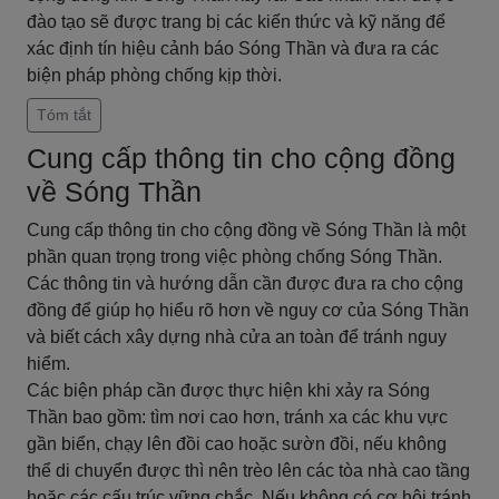
đào tạo sẽ được trang bị các kiến thức và kỹ năng để
xác định tín hiệu cảnh báo Sóng Thần và đưa ra các
biện pháp phòng chống kịp thời.
Tóm tắt
Cung cấp thông tin cho cộng đồng
về Sóng Thần
Cung cấp thông tin cho cộng đồng về Sóng Thần là một
phần quan trọng trong việc phòng chống Sóng Thần.
Các thông tin và hướng dẫn cần được đưa ra cho cộng
đồng để giúp họ hiểu rõ hơn về nguy cơ của Sóng Thần
và biết cách xây dựng nhà cửa an toàn để tránh nguy
hiểm.
Các biện pháp cần được thực hiện khi xảy ra Sóng
Thần bao gồm: tìm nơi cao hơn, tránh xa các khu vực
gần biển, chạy lên đồi cao hoặc sườn đồi, nếu không
thể di chuyển được thì nên trèo lên các tòa nhà cao tầng
hoặc các cấu trúc vững chắc. Nếu không có cơ hội tránh