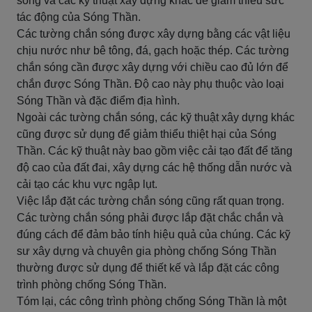
sóng và các kỹ thuật xây dựng khác để giảm thiểu sức
tác động của Sóng Thần.
Các tường chắn sóng được xây dựng bằng các vật liệu
chịu nước như bê tông, đá, gạch hoặc thép. Các tường
chắn sóng cần được xây dựng với chiều cao đủ lớn để
chắn được Sóng Thần. Độ cao này phụ thuộc vào loại
Sóng Thần và đặc điểm địa hình.
Ngoài các tường chắn sóng, các kỹ thuật xây dựng khác
cũng được sử dụng để giảm thiểu thiệt hại của Sóng
Thần. Các kỹ thuật này bao gồm việc cải tạo đất để tăng
độ cao của đất đai, xây dựng các hệ thống dẫn nước và
cải tạo các khu vực ngập lụt.
Việc lắp đặt các tường chắn sóng cũng rất quan trọng.
Các tường chắn sóng phải được lắp đặt chắc chắn và
đúng cách để đảm bảo tính hiệu quả của chúng. Các kỹ
sư xây dựng và chuyên gia phòng chống Sóng Thần
thường được sử dụng để thiết kế và lắp đặt các công
trình phòng chống Sóng Thần.
Tóm lại, các công trình phòng chống Sóng Thần là một