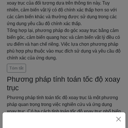
xoay trục của đối tượng dựa trên thông tin này. Tuy
nhiên, cảm biến vật lý có độ chính xác thấp hơn so với
các cảm biến khác và thường được sử dụng trong các
ứng dụng yêu cầu độ chính xác thấp.
Tổng hợp lại, phương pháp đo góc xoay trục bằng cảm
biến góc, cảm biến quang học và cảm biến vật lý đều có
ưu điểm và hạn chế riêng. Việc lựa chọn phương pháp
phù hợp phụ thuộc vào mục đích sử dụng và yêu cầu độ
chính xác của ứng dụng.
Tóm tắt
Phương pháp tính toán tốc độ xoay
trục
Phương pháp tính toán tốc độ xoay trục là một phương
pháp quan trọng trong việc nghiên cứu và ứng dụng
xoay trục. Có ba cách tính toán tốc độ xoay trục phổ biến
là thông qua đường kính, thông qua chu kỳ xoay và
thông qua tần số xoay.