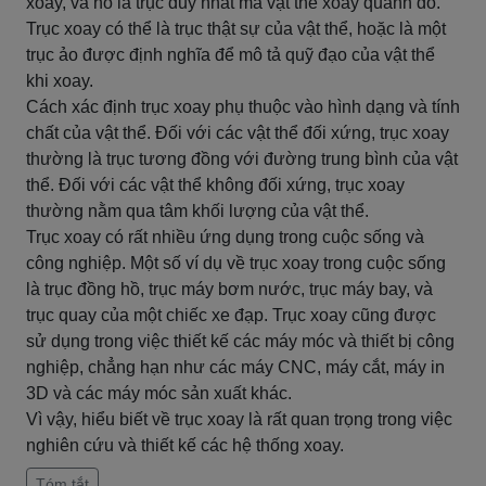
xoay, và nó là trục duy nhất mà vật thể xoay quanh đó.
Trục xoay có thể là trục thật sự của vật thể, hoặc là một
trục ảo được định nghĩa để mô tả quỹ đạo của vật thể
khi xoay.
Cách xác định trục xoay phụ thuộc vào hình dạng và tính
chất của vật thể. Đối với các vật thể đối xứng, trục xoay
thường là trục tương đồng với đường trung bình của vật
thể. Đối với các vật thể không đối xứng, trục xoay
thường nằm qua tâm khối lượng của vật thể.
Trục xoay có rất nhiều ứng dụng trong cuộc sống và
công nghiệp. Một số ví dụ về trục xoay trong cuộc sống
là trục đồng hồ, trục máy bơm nước, trục máy bay, và
trục quay của một chiếc xe đạp. Trục xoay cũng được
sử dụng trong việc thiết kế các máy móc và thiết bị công
nghiệp, chẳng hạn như các máy CNC, máy cắt, máy in
3D và các máy móc sản xuất khác.
Vì vậy, hiểu biết về trục xoay là rất quan trọng trong việc
nghiên cứu và thiết kế các hệ thống xoay.
Tóm tắt