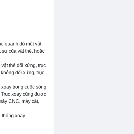
rục quanh đó một vật
t sự của vật thể, hoặc
vật thể đối xứng, trục
 không đối xứng, trục
c xoay trong cuộc sống
p. Trục xoay cũng được
 máy CNC, máy cắt,
ệ thống xoay.