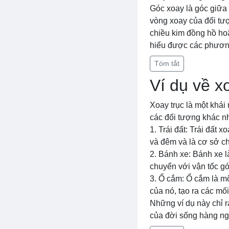
Góc xoay là góc giữa 
vòng xoay của đối tượ
chiều kim đồng hồ hoặ
hiểu được các phương
Tóm tắt
Ví dụ về x
Xoay trục là một khái 
các đối tượng khác n
1. Trái đất: Trái đất 
và đêm và là cơ sở c
2. Bánh xe: Bánh xe l
chuyển với vận tốc gó
3. Ổ cắm: Ổ cắm là mộ
của nó, tạo ra các mố
Những ví dụ này chỉ r
của đời sống hàng ng