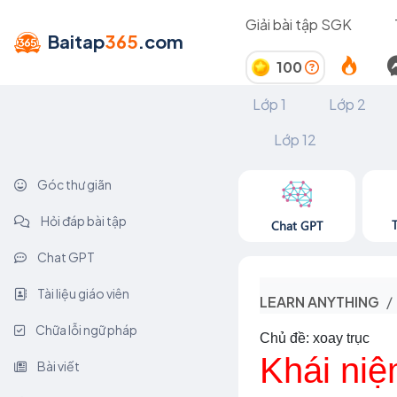
Giải bài tập SGK
Baitap
365
.com
100
Lớp 1
Lớp 2
Lớp 12
Góc thư giãn
Hỏi đáp bài tập
Chat GPT
Chat GPT
Tài liệu giáo viên
LEARN ANYTHING
Chữa lỗi ngữ pháp
Chủ đề: xoay trục
Khái niệ
Bài viết