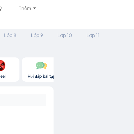
ý
Thêm
Lớp 8
Lớp 9
Lớp 10
Lớp 11
eel
Hỏi đáp bài tập
Góc thư giãn
Game365.