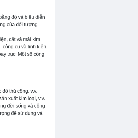
bằng độ và biểu diễn
cùng của đối tượng
ện, cắt và mài kim
 công cụ và linh kiện.
oay trục. Một số công
 đồ thủ công, v.v.
ản xuất kim loại, v.v.
rong đời sống và công
 trọng để sử dụng và