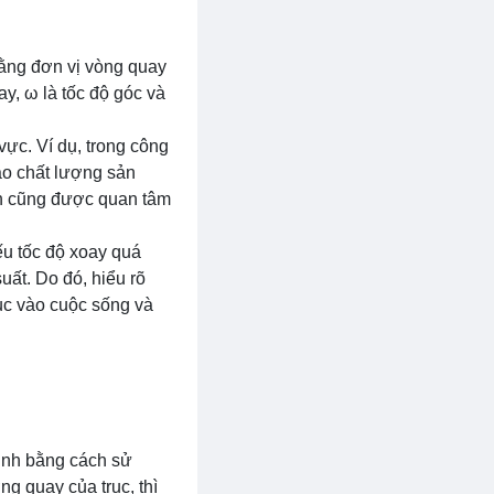
bằng đơn vị vòng quay
ay, ω là tốc độ góc và
vực. Ví dụ, trong công
ảo chất lượng sản
ền cũng được quan tâm
Nếu tốc độ xoay quá
uất. Do đó, hiểu rõ
trục vào cuộc sống và
định bằng cách sử
g quay của trục, thì