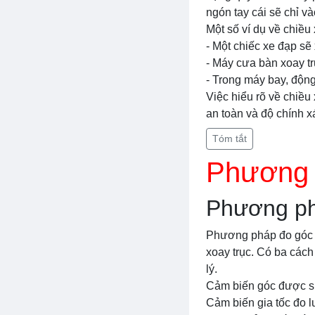
ngón tay cái sẽ chỉ và
Một số ví dụ về chiều
- Một chiếc xe đạp sẽ 
- Máy cưa bàn xoay tr
- Trong máy bay, động
Việc hiểu rõ về chiều 
an toàn và độ chính x
Tóm tắt
Phương p
Phương ph
Phương pháp đo góc x
xoay trục. Có ba cách
lý.
Cảm biến góc được sử
Cảm biến gia tốc đo l