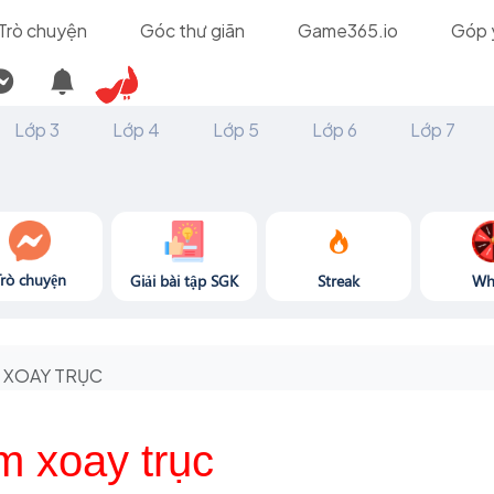
Trò chuyện
Góc thư giãn
Game365.io
Góp 
Lớp 3
Lớp 4
Lớp 5
Lớp 6
Lớp 7
Trò chuyện
Giải bài tập SGK
Streak
Wh
XOAY TRỤC
m xoay trục