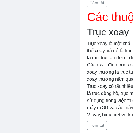
Tóm tắt
Các thuộ
Trục xoay
Trục xoay là một khái 
thể xoay, và nó là trụ
là một trục ảo được đ
Cách xác định trục xoa
xoay thường là trục t
xoay thường nằm qua 
Trục xoay có rất nhiề
là trục đồng hồ, trục
sử dụng trong việc th
máy in 3D và các máy
Vì vậy, hiểu biết về t
Tóm tắt