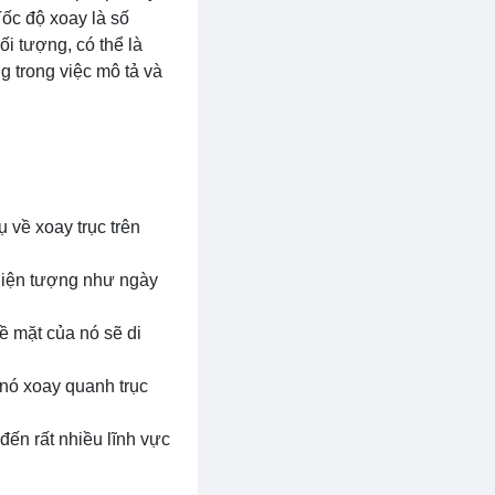
Tốc độ xoay là số
i tượng, có thể là
g trong việc mô tả và
ụ về xoay trục trên
c hiện tượng như ngày
bề mặt của nó sẽ di
 nó xoay quanh trục
đến rất nhiều lĩnh vực