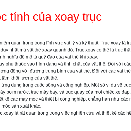
c tính của xoay trục
niệm quan trọng trong lĩnh vực vật lý và kỹ thuật. Trục xoay là t
c duy nhất mà vật thể xoay quanh đó. Trục xoay có thể là trục thậ
ịnh nghĩa để mô tả quỹ đạo của vật thể khi xoay.
y phụ thuộc vào hình dạng và tính chất của vật thể. Đối với các 
ương đồng với đường trung bình của vật thể. Đối với các vật thể
tâm khối lượng của vật thể.
u ứng dụng trong cuộc sống và công nghiệp. Một số ví dụ về trụ
 máy bơm nước, trục máy bay, và trục quay của một chiếc xe đạ
iết kế các máy móc và thiết bị công nghiệp, chẳng hạn như các
 móc sản xuất khác.
rục xoay là rất quan trọng trong việc nghiên cứu và thiết kế các h