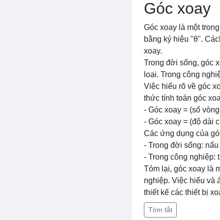
Góc xoay
Góc xoay là một trong
bằng ký hiệu "θ". Cách
xoay.
Trong đời sống, góc x
loại. Trong công nghi
Việc hiểu rõ về góc xo
thức tính toán góc xo
- Góc xoay = (số vòng
- Góc xoay = (độ dài 
Các ứng dụng của góc
- Trong đời sống: nấu 
- Trong công nghiệp: t
Tóm lại, góc xoay là 
nghiệp. Việc hiểu và 
thiết kế các thiết bị x
Tóm tắt