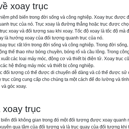
về xoay trục
 niệm phổ biến trong đời sống và công nghiệp. Xoay trục được đị
uanh trục của nó. Trục xoay là đường thẳng hoặc trục được chọ
trục xoay và đối tượng sau khi xoay. Tốc độ xoay là tốc độ mà
ay là hướng xoay của đối tượng quanh trục của nó.
ay trục rất lớn trong đời sống và công nghiệp. Trong đời sống,
ộng thể thao như bóng chuyền, bóng rổ và cầu lông. Trong công
uất các loại máy móc, động cơ và thiết bị điện tử. Xoay trục 
các hệ thống máy móc và thiết bị công nghiệp.
ác đối tượng có thể được di chuyển dễ dàng và có thể được sử
 trục cũng cung cấp cho chúng ta một cách để đo lường và tính
 và góc xoay.
 xoay trục
 biến đổi không gian trong đó một đối tượng được xoay quanh m
uyên qua tâm của đối tượng và là trục quay của đối tượng khi 