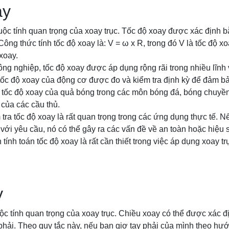
ay
uộc tính quan trọng của xoay trục. Tốc độ xoay được xác định 
 Công thức tính tốc độ xoay là: V = ω x R, trong đó V là tốc độ xo
xoay.
ng nghiệp, tốc độ xoay được áp dụng rộng rãi trong nhiều lĩnh 
 tốc độ xoay của động cơ được đo và kiểm tra định kỳ để đảm b
, tốc độ xoay của quả bóng trong các môn bóng đá, bóng chuy
 của các cầu thủ.
 tra tốc độ xoay là rất quan trọng trong các ứng dụng thực tế. 
với yêu cầu, nó có thể gây ra các vấn đề về an toàn hoặc hiệu s
 tính toán tốc độ xoay là rất cần thiết trong việc áp dụng xoay 
y
ộc tính quan trọng của xoay trục. Chiều xoay có thể được xác 
phải. Theo quy tắc này, nếu bạn giơ tay phải của mình theo hướn