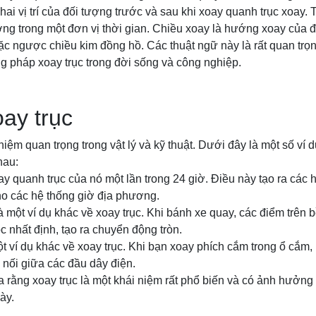
hai vị trí của đối tượng trước và sau khi xoay quanh trục xoay. 
ng trong một đơn vị thời gian. Chiều xoay là hướng xoay của đố
c ngược chiều kim đồng hồ. Các thuật ngữ này là rất quan trọn
 pháp xoay trục trong đời sống và công nghiệp.
oay trục
niệm quan trọng trong vật lý và kỹ thuật. Dưới đây là một số ví d
hau:
xoay quanh trục của nó một lần trong 24 giờ. Điều này tạo ra cá
ho các hệ thống giờ địa phương.
à một ví dụ khác về xoay trục. Khi bánh xe quay, các điểm trên 
c nhất định, tạo ra chuyển động tròn.
t ví dụ khác về xoay trục. Khi bạn xoay phích cắm trong ổ cắm,
i nối giữa các đầu dây điện.
a rằng xoay trục là một khái niệm rất phổ biến và có ảnh hưởng 
ày.