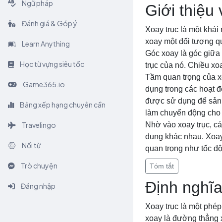
Ngữ pháp
Giới thiệu 
Đánh giá & Góp ý
Xoay trục là một khái
xoay một đối tượng q
Learn Anything
Góc xoay là góc giữa 
Học từ vựng siêu tốc
trục của nó. Chiều xo
Tầm quan trọng của xo
Game365.io
dụng trong các hoạt đ
được sử dụng để sản x
Bảng xếp hạng chuyên cần
làm chuyển động cho 
Travelingo
Nhờ vào xoay trục, c
dụng khác nhau. Xoay
Nối từ
quan trọng như tốc độ
Trò chuyện
Tóm tắt
Định nghĩa
Đăng nhập
Xoay trục là một phép
xoay là đường thẳng x