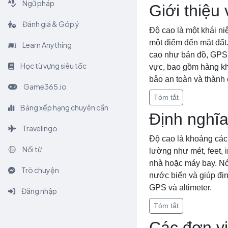
Ngữ pháp
Giới thiệu
Đánh giá & Góp ý
Độ cao là một khái ni
một điểm đến mặt đất.
Learn Anything
cao như bản đồ, GPS v
Học từ vựng siêu tốc
vực, bao gồm hàng khô
bảo an toàn và thành 
Game365.io
Tóm tắt
Bảng xếp hạng chuyên cần
Định nghĩa
Travelingo
Độ cao là khoảng các
Nối từ
lường như mét, feet, 
nhà hoặc máy bay. Nó
Trò chuyện
nước biển và giúp địn
GPS và altimeter.
Đăng nhập
Tóm tắt
Các đơn vị