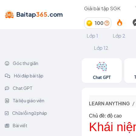
Giải bài tập SGK
Baitap
365
.com
100
Lớp 1
Lớp 2
Lớp 12
Góc thư giãn
Hỏi đáp bài tập
Chat GPT
Chat GPT
Tài liệu giáo viên
LEARN ANYTHING
Chữa lỗi ngữ pháp
Chủ đề: độ cao
Khái niệ
Bài viết