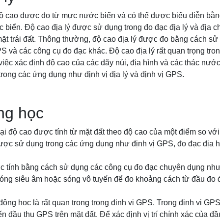
 độ cao được đo từ mực nước biển và có thể được biểu diễn bằ
biển. Độ cao địa lý được sử dụng trong đo đạc địa lý và địa c
ề mặt trái đất. Thông thường, độ cao địa lý được đo bằng cách s
 và các công cụ đo đạc khác. Độ cao địa lý rất quan trọng tron
iệc xác định độ cao của các dãy núi, địa hình và các thác nước
rong các ứng dụng như định vị địa lý và định vị GPS.
ng học
ại độ cao được tính từ mặt đất theo độ cao của một điểm so với
ợc sử dụng trong các ứng dụng như định vị GPS, đo đạc địa hì
 tính bằng cách sử dụng các công cụ đo đạc chuyên dụng như
óng siêu âm hoặc sóng vô tuyến để đo khoảng cách từ đầu đo 
động học là rất quan trọng trong định vị GPS. Trong định vị GPS
ến đầu thu GPS trên mặt đất. Để xác định vị trí chính xác của đ