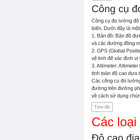
Công cụ đ
Công cụ đo lường độ 
biển. Dưới đây là một
1. Bản đồ: Bản đồ đượ
và các đường đồng mứ
2. GPS (Global Posit
vệ tinh để xác định vị 
3. Altimeter: Altimete
tính toán độ cao dựa t
Các công cụ đo lường
đường trên đường phố
về cách sử dụng chún
Tóm tắt
Các loại
Độ cao địa