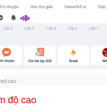
Trò chuyện
Góc thư giãn
Game365.io
Góp 
Lớp 3
Lớp 4
Lớp 5
Lớp 6
Lớp 7
Trò chuyện
Giải bài tập SGK
Streak
Wh
ĐỘ CAO
m độ cao