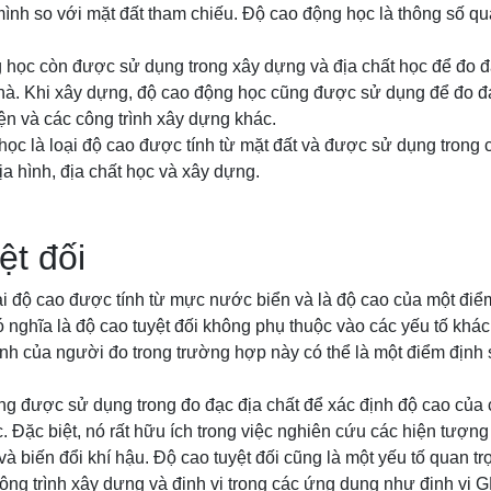
mình so với mặt đất tham chiếu. Độ cao động học là thông số qua
g học còn được sử dụng trong xây dựng và địa chất học để đo đ
nhà. Khi xây dựng, độ cao động học cũng được sử dụng để đo đ
ện và các công trình xây dựng khác.
học là loại độ cao được tính từ mặt đất và được sử dụng trong
ịa hình, địa chất học và xây dựng.
ệt đối
oại độ cao được tính từ mực nước biển và là độ cao của một điể
 nghĩa là độ cao tuyệt đối không phụ thuộc vào các yếu tố khác
ịnh của người đo trong trường hợp này có thể là một điểm định
.
g được sử dụng trong đo đạc địa chất để xác định độ cao của c
. Đặc biệt, nó rất hữu ích trong việc nghiên cứu các hiện tượn
, và biến đổi khí hậu. Độ cao tuyệt đối cũng là một yếu tố quan tr
ông trình xây dựng và định vị trong các ứng dụng như định vị 