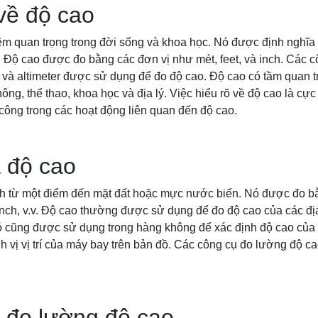
 về độ cao
ệm quan trọng trong đời sống và khoa học. Nó được định nghĩa
 Độ cao được đo bằng các đơn vị như mét, feet, và inch. Các 
à altimeter được sử dụng để đo độ cao. Độ cao có tầm quan tr
ng, thể thao, khoa học và địa lý. Việc hiểu rõ về độ cao là cự
công trong các hoạt động liên quan đến độ cao.
 độ cao
h từ một điểm đến mặt đất hoặc mực nước biển. Nó được đo bằ
inch, v.v. Độ cao thường được sử dụng để đo độ cao của các đị
 cũng được sử dụng trong hàng không để xác định độ cao của
h vị vị trí của máy bay trên bản đồ. Các công cụ đo lường độ c
 đo lường độ cao