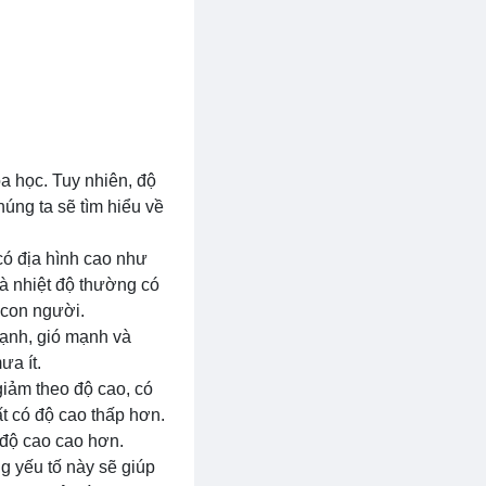
oa học. Tuy nhiên, độ
úng ta sẽ tìm hiểu về
có địa hình cao như
và nhiệt độ thường có
 con người.
lạnh, gió mạnh và
ưa ít.
iảm theo độ cao, có
t có độ cao thấp hơn.
 độ cao cao hơn.
g yếu tố này sẽ giúp