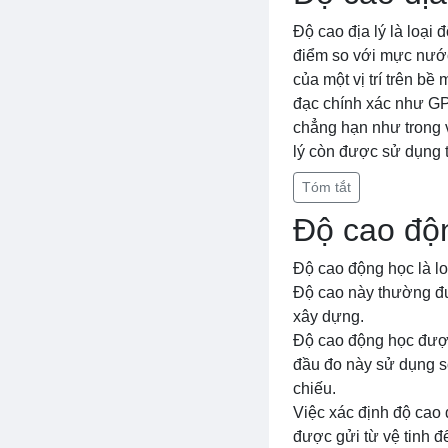
Độ cao địa lý là loại
điểm so với mực nước 
của một vị trí trên b
đạc chính xác như GPS
chẳng hạn như trong v
lý còn được sử dụng t
Tóm tắt
Độ cao độ
Độ cao động học là lo
Độ cao này thường đư
xây dựng.
Độ cao động học được
đầu đo này sử dụng s
chiếu.
Việc xác định độ cao 
được gửi từ vệ tinh đ