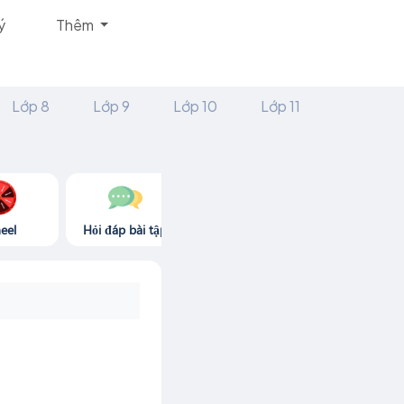
ý
Thêm
Lớp 8
Lớp 9
Lớp 10
Lớp 11
eel
Hỏi đáp bài tập
Góc thư giãn
Game365.