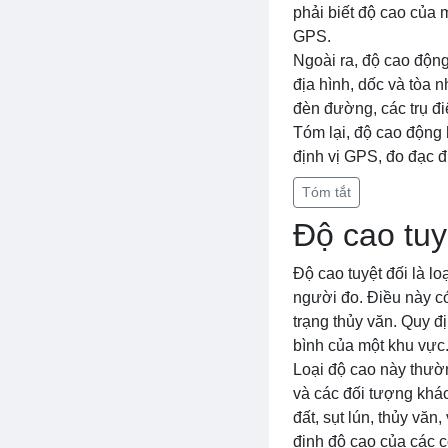
phải biết độ cao của 
GPS.
Ngoài ra, độ cao độn
địa hình, dốc và tòa 
đèn đường, các trụ đi
Tóm lại, độ cao động 
định vị GPS, đo đạc đ
Tóm tắt
Độ cao tuy
Độ cao tuyệt đối là l
người đo. Điều này có
trạng thủy văn. Quy đ
bình của một khu vực
Loại độ cao này thườn
và các đối tượng khác
đất, sụt lún, thủy văn
định độ cao của các c