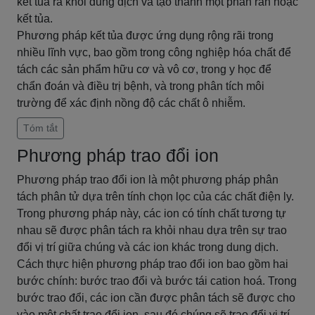
kết tủa ra khỏi dung dịch và tạo thành một phần rắn hoặc
kết tủa.
Phương pháp kết tủa được ứng dụng rộng rãi trong
nhiều lĩnh vực, bao gồm trong công nghiệp hóa chất để
tách các sản phẩm hữu cơ và vô cơ, trong y học để
chẩn đoán và điều trị bệnh, và trong phân tích môi
trường để xác định nồng độ các chất ô nhiễm.
Tóm tắt
Phương pháp trao đổi ion
Phương pháp trao đổi ion là một phương pháp phân
tách phân tử dựa trên tính chọn lọc của các chất điện ly.
Trong phương pháp này, các ion có tính chất tương tự
nhau sẽ được phân tách ra khỏi nhau dựa trên sự trao
đổi vị trí giữa chúng và các ion khác trong dung dịch.
Cách thực hiện phương pháp trao đổi ion bao gồm hai
bước chính: bước trao đổi và bước tái cation hoá. Trong
bước trao đổi, các ion cần được phân tách sẽ được cho
vào một chất trao đổi ion, sau đó chúng sẽ trao đổi vị trí