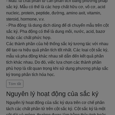
- Mẫu: là chất phân tử cần phân tích bằng phương pháp
sắc ký. Mẫu có thể là các hợp chất hữu cơ, vô cơ, acid
nucleic, protein, peptide, đường, amino axit, vitamin,
steroid, hormone, v.v.
- Pha động: là dung dịch dùng để di chuyển mẫu trên cột
sắc ký. Pha động có thể là dung môi, nước, acid, bazơ
hoặc các chất phức hợp.
Các thành phần của hệ thống sắc ký tương tác với nhau
để tạo ra hiệu quả phân tích tốt nhất. Các loại cột sắc ký,
mẫu và pha động khác nhau sẽ dẫn đến kết quả phân
tích khác nhau. Do đó, việc lựa chọn các thành phần
phù hợp là rất quan trọng khi sử dụng phương pháp sắc
ký trong phân tích hóa học.
Tóm tắt
Nguyên lý hoạt động của sắc ký
Nguyên lý hoạt động của sắc ký dựa trên cơ chế phân
tách các chất phân tử trên cột sắc ký. Cột sắc ký là một
cột dài và mỏng, thường được làm bằng thủy tinh hoặc