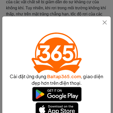
của các vật chất sẽ bị giảm dần do sự kháng cự của
không khí. Tuy nhiên, khi rơi trong môi trường không khí
thấp, như trên mặt trăng chẳng hạn, tốc độ rơi của các
vật chất sẽ gần như không bị giảm và còn tăng lên do
không có sự kháng cự của không khí.
Tóm tắt
Chuyển động của các vật trên bề
mặt trái đất
Chuyển động của các vật trên bề mặt trái đất là sự di
chuyển của các vật chất dưới tác động của trọng lực.
Chuyển động thẳng là chuyển động của các vật chất
Cài đặt ứng dụng
Baitap365.com
, giao diện
trên bề mặt trái đất đi theo một đường thẳng từ điểm
đẹp hơn trên điện thoại.
xuất phát đến điểm đến. Chuyển động ném động là
chuyển động của các vật chất trên bề mặt trái đất khi
được ném lên với một lực cụ thể, như sức ép hay dao
động. Mỗi loại chuyển động có những đặc điểm riêng, ví
dụ như thời gian di chuyển, quãng đường di chuyển và