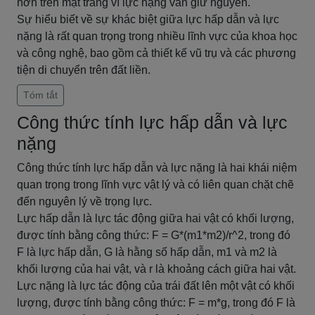
hơn trên mặt trăng vì lực nặng vẫn giữ nguyên.
Sự hiểu biết về sự khác biệt giữa lực hấp dẫn và lực
nặng là rất quan trọng trong nhiều lĩnh vực của khoa học
và công nghệ, bao gồm cả thiết kế vũ trụ và các phương
tiện di chuyển trên đất liền.
Tóm tắt
Công thức tính lực hấp dẫn và lực
nặng
Công thức tính lực hấp dẫn và lực nặng là hai khái niệm
quan trọng trong lĩnh vực vật lý và có liên quan chặt chẽ
đến nguyên lý về trọng lực.
Lực hấp dẫn là lực tác động giữa hai vật có khối lượng,
được tính bằng công thức: F = G*(m1*m2)/r^2, trong đó
F là lực hấp dẫn, G là hằng số hấp dẫn, m1 và m2 là
khối lượng của hai vật, và r là khoảng cách giữa hai vật.
Lực nặng là lực tác động của trái đất lên một vật có khối
lượng, được tính bằng công thức: F = m*g, trong đó F là