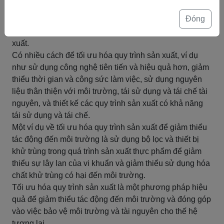
Bằng cách tối ưu hóa quy trình sản xuất, ta có thể giảm
Đóng
thiểu lượng chất thải và khí thải, tiết kiệm tài nguyên và
năng lượng, giảm chi phí sản xuất và tăng hiệu quả sản
xuất.
Có nhiều cách để tối ưu hóa quy trình sản xuất, ví dụ
như sử dụng công nghệ tiên tiến và hiệu quả hơn, giảm
thiểu thời gian và công sức làm việc, sử dụng nguyên
liệu thân thiện với môi trường, tái sử dụng và tái chế tài
nguyên, và thiết kế các quy trình sản xuất có khả năng
tái sử dụng và tái chế.
Một ví dụ về tối ưu hóa quy trình sản xuất để giảm thiểu
tác động đến môi trường là sử dụng bộ lọc và thiết bị
khử trùng trong quá trình sản xuất thực phẩm để giảm
thiểu sự lây lan của vi khuẩn và giảm thiểu sử dụng hóa
chất khử trùng có hại đến môi trường.
Tối ưu hóa quy trình sản xuất là một phương pháp hiệu
quả để giảm thiểu tác động đến môi trường và đóng góp
vào việc bảo vệ môi trường và tài nguyên cho thế hệ
tương lai.