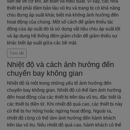
vấn đề về cơ khí, an toàn và hiệu suất. Vì vậy, các nhà
thiết kế phải đảm bảo tàu vũ trụ và trang bị có khả năng
chịu đựng áp suất khác biệt mà không ảnh hưởng đến
hoạt động của chúng. Một số cách để giảm thiểu tác
động của áp suất đó là sử dụng vật liệu chịu áp suất tốt
và áp dụng hệ thống đệm giảm chấn để giảm thiểu sự
khác biệt áp suất giữa các bề mặt.
Tóm tắt
Nhiệt độ và cách ảnh hưởng đến
chuyến bay không gian
Nhiệt độ là một trong những yếu tố ảnh hưởng đến
chuyến bay không gian. Nhiệt độ có thể làm ảnh hưởng
đến hoạt động của các thiết bị trên tàu vũ trụ, đặc biệt là
các thiết bị điện tử. Khi nhiệt độ quá cao, các thiết bị này
có thể bị hư hỏng hoặc ngừng hoạt động. Ngoài ra,
nhiệt độ cũng có thể làm ảnh hưởng đến hành khách
trên tàu vũ trụ. Nếu nhiệt độ quá cao, hành khách có thể