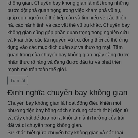
không gian. Chuyến bay không gian là một trong những
bước đột phá quan trọng trong việc khám phá vũ trụ,
giúp con người có thể tiếp cận và tìm hiểu về các thiên
hà, các hành tinh và các vật thể vũ trụ khác. Chuyến bay
không gian cũng góp phần quan trọng trong nghiên cứu
và khai thác các tài nguyên vũ trụ, đồng thời có thể ứng
dụng vào các mục đích quân sự và thương mại. Tầm
quan trọng của chuyến bay không gian ngày càng được
nhận thức rõ ràng và đang được đầu tư và phát triển
mạnh mẽ trên toàn thế giới.
Tóm tắt
Định nghĩa chuyến bay không gian
Chuyến bay không gian là hoạt động điều khiển một
phương tiện bay bằng cách sử dụng các thiết bị điện tử
và đẩy chất để đưa nó ra khỏi tầm ảnh hưởng của trái
đất và di chuyển trong không gian.
Sự khác biệt giữa chuyến bay không gian và các loại