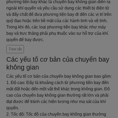
phương tiện bay khác là chuyến bay không gian diễn ra
ngoài khí quyển và yêu cầu sử dụng các thiết bị điện tử
và đẩy chất để đưa phương tiện bay đi đến các vị trí trên
quỹ đạo hoặc trên bề mặt của các hành tinh và vệ tinh.
Trong khi đó, các loại phương tiện bay khác như máy
bay và trực thăng phải phụ thuộc vào sự hỗ trợ của khí
quyển để bay được.
Tóm tắt
Các yếu tố cơ bản của chuyến bay
không gian
Các yếu tố cơ bản của chuyến bay không gian bao gồm:
1. Độ cao: Đây là khoảng cách từ phương tiện bay đến
mặt đất hoặc đến một vật thể khác trong không gian. Độ
cao của chuyến bay không gian thường rất lớn và phải
đạt được để tránh các hiện tượng như ma sát của khí
quyển.
2. Tốc độ: Tốc độ của chuyến bay không gian thường