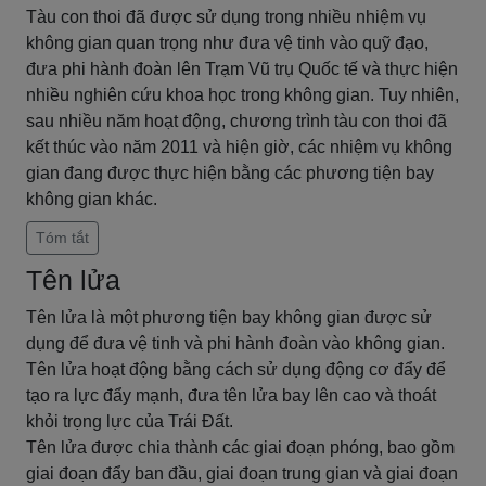
Tàu con thoi đã được sử dụng trong nhiều nhiệm vụ
không gian quan trọng như đưa vệ tinh vào quỹ đạo,
đưa phi hành đoàn lên Trạm Vũ trụ Quốc tế và thực hiện
nhiều nghiên cứu khoa học trong không gian. Tuy nhiên,
sau nhiều năm hoạt động, chương trình tàu con thoi đã
kết thúc vào năm 2011 và hiện giờ, các nhiệm vụ không
gian đang được thực hiện bằng các phương tiện bay
không gian khác.
Tóm tắt
Tên lửa
Tên lửa là một phương tiện bay không gian được sử
dụng để đưa vệ tinh và phi hành đoàn vào không gian.
Tên lửa hoạt động bằng cách sử dụng động cơ đẩy để
tạo ra lực đẩy mạnh, đưa tên lửa bay lên cao và thoát
khỏi trọng lực của Trái Đất.
Tên lửa được chia thành các giai đoạn phóng, bao gồm
giai đoạn đẩy ban đầu, giai đoạn trung gian và giai đoạn