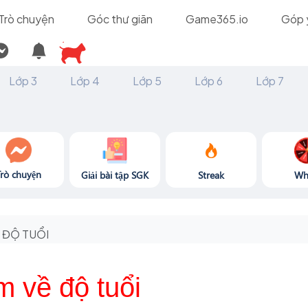
Trò chuyện
Góc thư giãn
Game365.io
Góp 
Lớp 3
Lớp 4
Lớp 5
Lớp 6
Lớp 7
Trò chuyện
Giải bài tập SGK
Streak
Wh
ĐỘ TUỔI
m về độ tuổi