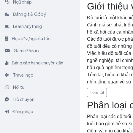
Ngữ pháp
Giới thiệu 
Đánh giá & Góp ý
Độ tuổi là một khái n
đánh giá sự phát triể
Learn Anything
hệ xã hội của cá nhân
Học từ vựng siêu tốc
Các độ tuổi được phân
độ tuổi đều có những đ
Game365.io
Việc hiểu độ tuổi của
nghề nghiệp, tài chín
Bảng xếp hạng chuyên cần
hậu quả nghiêm trọng
Travelingo
Tóm lại, hiểu rõ khái 
nhìn tổng quan về sự 
Nối từ
Tóm tắt
Trò chuyện
Phân loại 
Đăng nhập
Phân loại các độ tuổi
tuổi bao gồm trẻ sơ si
điểm và nhu cầu khác