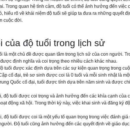
ai. Trong quan hệ tình cảm, độ tuổi có thể ảnh hưởng đến việc 
ó, hiểu rõ về khái niệm độ tuổi sẽ giúp ta đưa ra những quyết 
n cuộc đời.
 của độ tuổi trong lịch sử
ổi là một chủ đề được quan tâm trong lịch sử của con người. T
 được định nghĩa và coi trọng theo nhiều cách khác nhau.
 độ tuổi được xác định dựa trên các sự kiện quan trọng trong cuộ
ập cổ đại, trẻ sơ sinh được coi là 0 tuổi và mỗi sinh nhật là mộ
 Trung Quốc cổ đại, tuổi được tính dựa trên năm sinh và được ch
ại, độ tuổi được coi trọng và ảnh hưởng đến các khía cạnh của 
oạt động xã hội. Trong thời kỳ này, việc khai sinh và đăng ký độ
ại, độ tuổi được coi là một yếu tố quan trọng trong việc đánh gi
người. Độ tuổi cũng ảnh hưởng đến các quyết định về giáo dục,