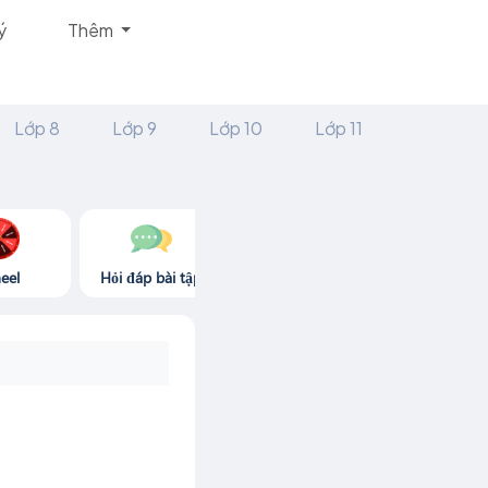
ý
Thêm
Lớp 8
Lớp 9
Lớp 10
Lớp 11
eel
Hỏi đáp bài tập
Góc thư giãn
Game365.