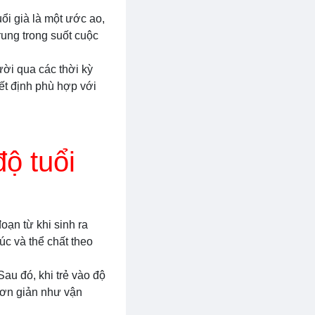
ổi già là một ước ao,
rung trong suốt cuộc
ười qua các thời kỳ
yết định phù hợp với
độ tuổi
đoạn từ khi sinh ra
úc và thể chất theo
Sau đó, khi trẻ vào độ
 đơn giản như vận