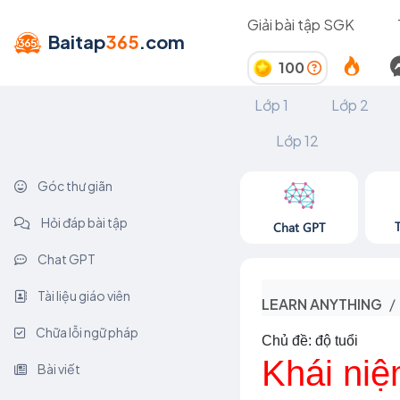
Giải bài tập SGK
Baitap
365
.com
100
Lớp 1
Lớp 2
Lớp 12
Góc thư giãn
Hỏi đáp bài tập
Chat GPT
Chat GPT
Tài liệu giáo viên
LEARN ANYTHING
Chữa lỗi ngữ pháp
Chủ đề: độ tuổi
Khái niệ
Bài viết