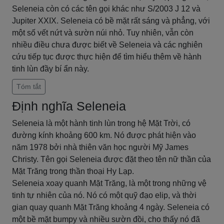
Seleneia còn có các tên gọi khác như S/2003 J 12 và
Jupiter XXIX. Seleneia có bề mặt rất sáng và phẳng, với
một số vết nứt và sườn núi nhỏ. Tuy nhiên, vẫn còn
nhiều điều chưa được biết về Seleneia và các nghiên
cứu tiếp tục được thực hiện để tìm hiểu thêm về hành
tinh lùn đầy bí ẩn này.
Tóm tắt
Định nghĩa Seleneia
Seleneia là một hành tinh lùn trong hệ Mặt Trời, có
đường kính khoảng 600 km. Nó được phát hiện vào
năm 1978 bởi nhà thiên văn học người Mỹ James
Christy. Tên gọi Seleneia được đặt theo tên nữ thần của
Mặt Trăng trong thần thoại Hy Lạp.
Seleneia xoay quanh Mặt Trăng, là một trong những vệ
tinh tự nhiên của nó. Nó có một quỹ đạo elip, và thời
gian quay quanh Mặt Trăng khoảng 4 ngày. Seleneia có
một bề mặt bumpy và nhiều sườn đồi, cho thấy nó đã