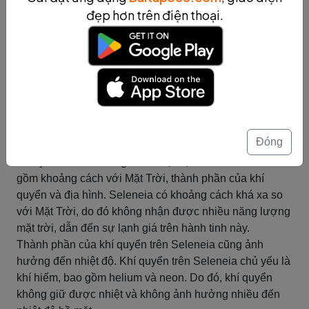
Seleneia
đẹp hơn trên điện thoại.
Nhiệt độ trên Seleneia
Nhiệt độ trên Seleneia là một trong những yếu tố quan
trọng ảnh hưởng đến sự sống trên hành tinh này. Nhiệt
độ trung bình trên Seleneia khoảng -173 độ C, thấp hơn
rất nhiều so với trên Trái Đất. Biên độ nhiệt độ trên
Seleneia cũng rất lớn, có thể dao động từ -233 độ C đến
Đóng
-103 độ C.
Các yếu tố ảnh hưởng đến nhiệt độ trên Seleneia bao
gồm khoảng cách với Mặt Trời, thành phần của khí
quyển và địa hình. Seleneia có khoảng cách khá xa so
với Mặt Trời, do đó không nhận được nhiều năng lượng
mặt trời, dẫn đến sự lạnh giá trên hành tinh này.
Thành phần của khí quyển trên Seleneia cũng ảnh
hưởng đến nhiệt độ. Khí quyển trên Seleneia chủ yếu là
khí hiếm, bao gồm helium và neon. Do đó, khí quyển
không giữ được nhiệt và không ảnh hưởng nhiều đến