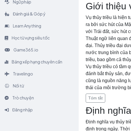
Ngữ pháp
Giới thiệu 
Đánh giá & Góp ý
Vụ thủy triều là hiện 
ra bởi sức hút của Mặt
Learn Anything
với Trái đất, sức hút 
Học từ vựng siêu tốc
Thuật ngữ liên quan đế
đại. Thủy triều đại dư
Game365.io
nước trung bình của bi
triều, bao gồm cả thủy
Bảng xếp hạng chuyên cần
Vụ thủy triều có tầm 
Travelingo
đánh bắt thủy sản, đườ
cũng là nguồn năng lư
Nối từ
thái của môi trường b
Trò chuyện
Tóm tắt
Định nghĩa
Đăng nhập
Định nghĩa vụ thủy tri
định trong ngày. Thời 