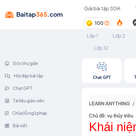
Giải bài tập SGK
Baitap
365
.com
100
Lớp 1
Lớp 2
Lớp 12
Góc thư giãn
Hỏi đáp bài tập
Chat GPT
Chat GPT
Tài liệu giáo viên
LEARN ANYTHING
Chữa lỗi ngữ pháp
Chủ đề: vụ thủy triều
Khái niệ
Bài viết