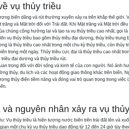
về vụ thủy triều
tượng biển dâng và rút thường xuyên xảy ra trên khắp thế giới. 
 trăng và Mặt trời đối với Trái đất. Khi Mặt trăng và Mặt trời đều
của chúng cộng hưởng lại và tạo ra vụ thủy triều cao nhất, gọi là
n vụ thủy triều bao gồm thủy triều đại dương, thủy triều trung b
ơng là thủy triều cao nhất trong một chu kỳ thủy triều, còn thủy t
ển trong một ngày. Thủy triều cực đại là thủy triều cao nhất tro
 triều đại dương và thủy triều rút.
quan trọng đối với đời sống và kinh tế của con người. Nó ảnh 
ng thủy, du lịch và các hoạt động giao thông khác trên biển. Ngo
ợng thủy điện tiềm năng và đóng vai trò quan trọng trong việc d
iển.
 và nguyên nhân xảy ra vụ thủy
ều: Vụ thủy triều là hiện tượng nước biển trên trái đất lên và xu
gian một chu kỳ vụ thủy triều dao động từ 12 đến 24 giờ tùy theo