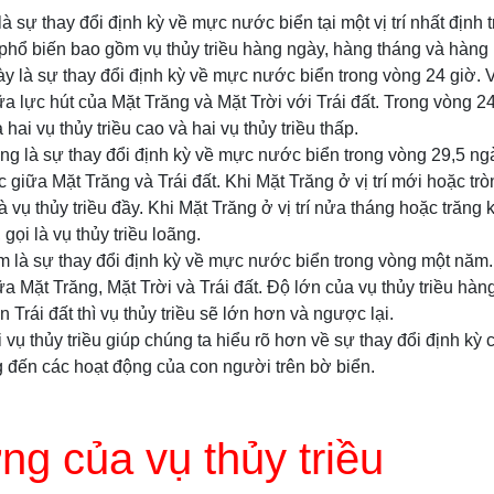
 là sự thay đổi định kỳ về mực nước biển tại một vị trí nhất định t
u phổ biến bao gồm vụ thủy triều hàng ngày, hàng tháng và hàng
ày là sự thay đổi định kỳ về mực nước biển trong vòng 24 giờ. V
ữa lực hút của Mặt Trăng và Mặt Trời với Trái đất. Trong vòng 
ua hai vụ thủy triều cao và hai vụ thủy triều thấp.
áng là sự thay đổi định kỳ về mực nước biển trong vòng 29,5 ngà
 giữa Mặt Trăng và Trái đất. Khi Mặt Trăng ở vị trí mới hoặc trò
 là vụ thủy triều đầy. Khi Mặt Trăng ở vị trí nửa tháng hoặc trăng
 gọi là vụ thủy triều loãng.
m là sự thay đổi định kỳ về mực nước biển trong vòng một năm. 
ữa Mặt Trăng, Mặt Trời và Trái đất. Độ lớn của vụ thủy triều hàn
n Trái đất thì vụ thủy triều sẽ lớn hơn và ngược lại.
 vụ thủy triều giúp chúng ta hiểu rõ hơn về sự thay đổi định k
đến các hoạt động của con người trên bờ biển.
g của vụ thủy triều