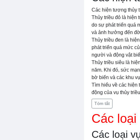
Các hiện tượng thủy tr
Thủy triều đỏ là hiệ
do sự phát triển quá 
và ảnh hưởng đến đời 
Thủy triều đen là hi
phát triển quá mức củ
người và động vật biể
Thủy triều siêu là hiệ
năm. Khi đó, sức mạnh
bờ biển và các khu vự
Tìm hiểu về các hiện 
động của vụ thủy triề
Tóm tắt
Các loại 
Các loại vụ