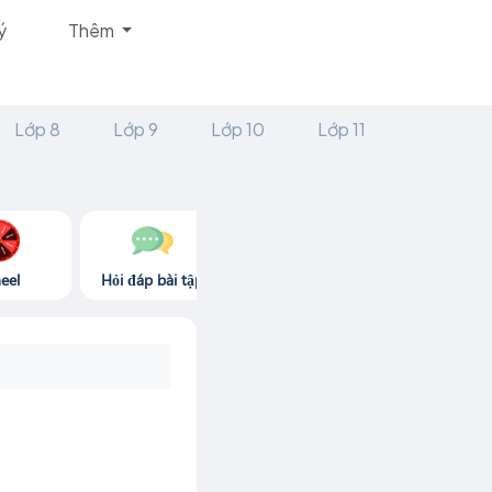
ý
Thêm
Lớp 8
Lớp 9
Lớp 10
Lớp 11
eel
Hỏi đáp bài tập
Góc thư giãn
Game365.