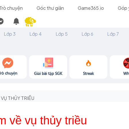
Trò chuyện
Góc thư giãn
Game365.io
Góp 
Lớp 3
Lớp 4
Lớp 5
Lớp 6
Lớp 7
Trò chuyện
Giải bài tập SGK
Streak
Wh
VỤ THỦY TRIỀU
m về vụ thủy triều