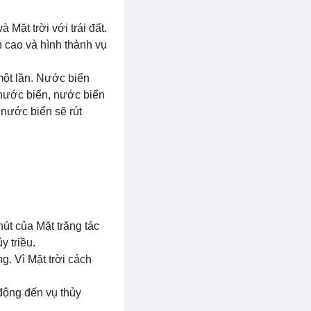
 Mặt trời với trái đất.
n cao và hình thành vụ
một lần. Nước biển
n nước biển, nước biển
 nước biển sẽ rút
hút của Mặt trăng tác
y triều.
ng. Vì Mặt trời cách
 động đến vụ thủy