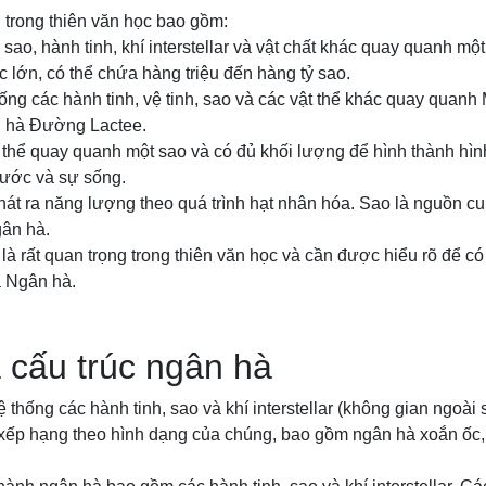
 trong thiên văn học bao gồm:
sao, hành tinh, khí interstellar và vật chất khác quay quanh mộ
 lớn, có thể chứa hàng triệu đến hàng tỷ sao.
hống các hành tinh, vệ tinh, sao và các vật thể khác quay quanh 
n hà Đường Lactee.
ật thể quay quanh một sao và có đủ khối lượng để hình thành hì
nước và sự sống.
 phát ra năng lượng theo quá trình hạt nhân hóa. Sao là nguồn 
gân hà.
à rất quan trọng trong thiên văn học và cần được hiểu rõ để có 
a Ngân hà.
 cấu trúc ngân hà
 thống các hành tinh, sao và khí interstellar (không gian ngoài 
ếp hạng theo hình dạng của chúng, bao gồm ngân hà xoắn ốc, 