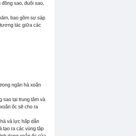
 đồng sao, đuôi sao,
ỷ năm, bao gồm sự sáp
 tương tác giữa các
 trong ngân hà xoắn
 sao tại trung tâm và
 xoắn ốc sẽ cho ra
 hà và lực hấp dẫn
 tạo ra các vùng tập
hình dạng xoắn ốc của