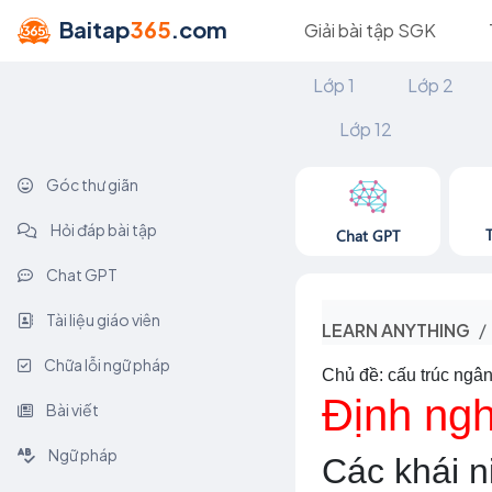
Baitap
365
.com
Giải bài tập SGK
Lớp 1
Lớp 2
Lớp 12
Góc thư giãn
Hỏi đáp bài tập
Chat GPT
Chat GPT
Tài liệu giáo viên
LEARN ANYTHING
Chữa lỗi ngữ pháp
Chủ đề: cấu trúc ngâ
Định ngh
Bài viết
Ngữ pháp
Các khái n