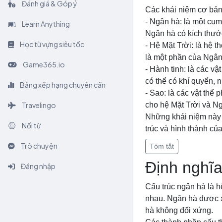
Đánh giá & Góp ý
Các khái niệm cơ bản
- Ngân hà: là một cụm 
Learn Anything
Ngân hà có kích thước
Học từ vựng siêu tốc
- Hệ Mặt Trời: là hệ t
là một phần của Ngâ
Game365.io
- Hành tinh: là các v
có thể có khí quyển, 
Bảng xếp hạng chuyên cần
- Sao: là các vật thể
Travelingo
cho hệ Mặt Trời và N
Những khái niệm này l
Nối từ
trúc và hình thành củ
Trò chuyện
Tóm tắt
Định nghĩa
Đăng nhập
Cấu trúc ngân hà là hệ
nhau. Ngân hà được x
hà không đối xứng.