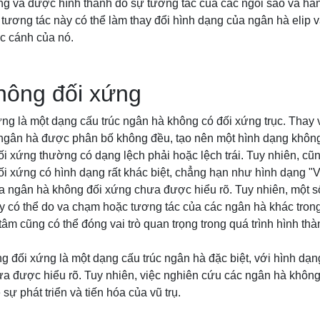
g và được hình thành do sự tương tác của các ngôi sao và hành
 tương tác này có thể làm thay đổi hình dạng của ngân hà elip v
ác cánh của nó.
hông đối xứng
g là một dạng cấu trúc ngân hà không có đối xứng trục. Thay 
g ngân hà được phân bố không đều, tạo nên một hình dạng khôn
 xứng thường có dạng lệch phải hoặc lệch trái. Tuy nhiên, cũ
i xứng có hình dạng rất khác biệt, chẳng hạn như hình dạng "V
a ngân hà không đối xứng chưa được hiểu rõ. Tuy nhiên, một 
y có thể do va chạm hoặc tương tác của các ngân hà khác trong 
 tâm cũng có thể đóng vai trò quan trọng trong quá trình hình t
g đối xứng là một dạng cấu trúc ngân hà đặc biệt, với hình dạ
ưa được hiểu rõ. Tuy nhiên, việc nghiên cứu các ngân hà không
sự phát triển và tiến hóa của vũ trụ.