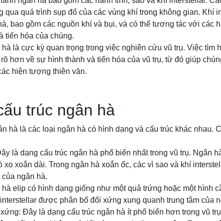
ành ngân hà bao gồm các hành tinh, sao và khí interstellar. Cá
 qua quá trình sụp đổ của các vùng khí trong không gian. Khí in
à, bao gồm các nguồn khí và bụi, và có thể tương tác với các h
và tiến hóa của chúng.
hà là cực kỳ quan trọng trong việc nghiên cứu vũ trụ. Việc tìm 
 rõ hơn về sự hình thành và tiến hóa của vũ trụ, từ đó giúp chú
ác hiện tượng thiên văn.
ấu trúc ngân hà
n hà là các loại ngân hà có hình dạng và cấu trúc khác nhau. 
ây là dạng cấu trúc ngân hà phổ biến nhất trong vũ trụ. Ngân h
 xo xoắn dài. Trong ngân hà xoắn ốc, các vì sao và khí interste
 của ngân hà.
 hà elip có hình dạng giống như một quả trứng hoặc một hình c
hí interstellar được phân bố đối xứng xung quanh trung tâm của 
xứng: Đây là dạng cấu trúc ngân hà ít phổ biến hơn trong vũ tr