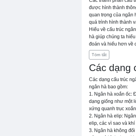
Các thành phần cấu th
được hình thành thông
quan trọng của ngân h
quá trình hình thành 
Hiểu về cấu trúc ngân 
hà giúp chúng ta hiểu
đoán và hiểu hơn về c
Tóm tắt
Các dạng c
Các dạng cấu trúc ngâ
ngân hà bao gồm:
1. Ngân hà xoắn ốc: Đ
dạng giống như một lò
xứng quanh trục xoắn
2. Ngân hà elip: Ngân
elip, các vì sao và k
3. Ngân hà không đối 