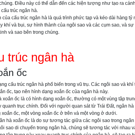
 chúng. Điều này có thể dẫn đến các hiện tượng như tạo ra cánh
 cấu trúc ngân hà.
h của cấu trúc ngân hà là quá trình phức tạp và kéo dài hàng t
khí và bụi, sự hình thành của ngôi sao và các cụm sao, và sự
inh và sao bên trong chúng.
 trúc ngân hà
oắn ốc
ng cấu trúc ngân hà phổ biến trong vũ trụ. Các ngôi sao và khí
ắn ốc, tạo nên hình dạng xoắn ốc của ngân hà này.
xoắn ốc là có hình dạng xoắn ốc, thường có một vùng tập trung
 quanh trục chính. Đối với người quan sát từ Trái Đất, ngân hà
 xoắn ốc, một vòng xoắn ốc ở trên và một vòng ở dưới.
ân hà xoắn ốc là do sự tương tác giữa các ngôi sao trong ngân
ôi sao di chuyển trong ngân hà, chúng sẽ tương tác với nhau và
ng tập trung này xoay quanh trục chính của ngân hà, sẽ tạo ra 