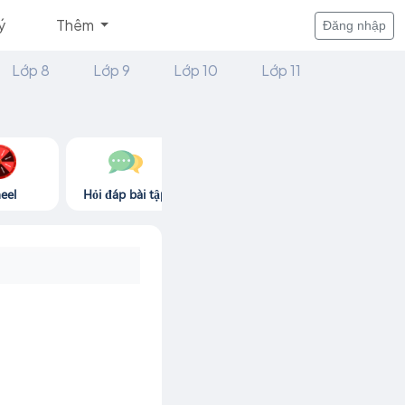
ý
Thêm
Đăng nhập
Lớp 8
Lớp 9
Lớp 10
Lớp 11
eel
Hỏi đáp bài tập
Góc thư giãn
Game365.