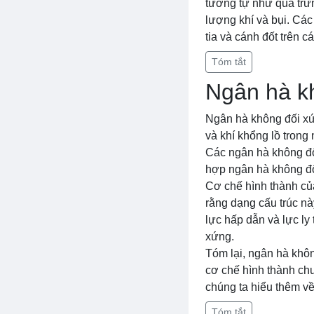
tương tự như quả trứn
lượng khí và bụi. Các
tia và cánh đốt trên c
Tóm tắt
Ngân hà k
Ngân hà không đối xứn
và khí khổng lồ tron
Các ngân hà không đối
hợp ngân hà không đố
Cơ chế hình thành củ
rằng dạng cấu trúc nà
lực hấp dẫn và lực ly
xứng.
Tóm lại, ngân hà khôn
cơ chế hình thành ch
chúng ta hiểu thêm về 
Tóm tắt