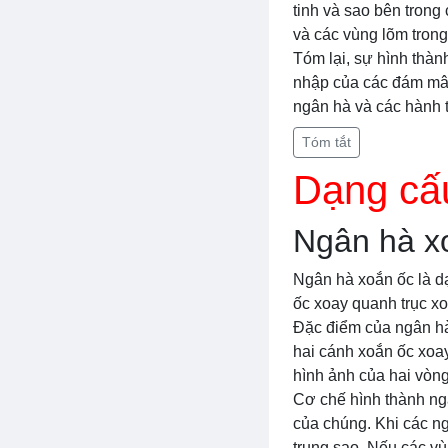
tinh và sao bên trong
và các vùng lõm trong
Tóm lại, sự hình thàn
nhập của các đám mây 
ngân hà và các hành t
Tóm tắt
Dạng cấu
Ngân hà x
Ngân hà xoắn ốc là dạ
ốc xoay quanh trục xo
Đặc điểm của ngân hà 
hai cánh xoắn ốc xoay
hình ảnh của hai vòng
Cơ chế hình thành ng
của chúng. Khi các ng
trung sao. Nếu các vù