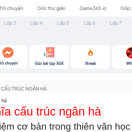
Trò chuyện
Góc thư giãn
Game365.io
Góp 
Lớp 3
Lớp 4
Lớp 5
Lớp 6
Lớp 7
Trò chuyện
Giải bài tập SGK
Streak
Wh
CẤU TRÚC NGÂN HÀ
n hà
ĩa cấu trúc ngân hà
iệm cơ bản trong thiên văn học