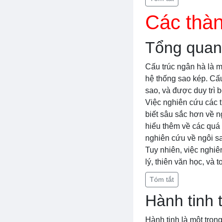
Các thàn
Tổng quan 
Cấu trúc ngân hà là mộ
hệ thống sao kép. Cấ
sao, và được duy trì 
Việc nghiên cứu các t
biết sâu sắc hơn về n
hiểu thêm về các quá t
nghiên cứu về ngôi sa
Tuy nhiên, việc nghiê
lý, thiên văn học, và 
Tóm tắt
Hành tinh 
Hành tinh là một tro