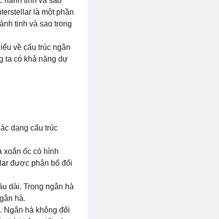
c hành tinh và sao
terstellar là một phần
ành tinh và sao trong
hiểu về cấu trúc ngân
ng ta có khả năng dự
Các dạng cấu trúc
à xoắn ốc có hình
llar được phân bố đối
ầu dài. Trong ngân hà
ngân hà.
ụ. Ngân hà không đối