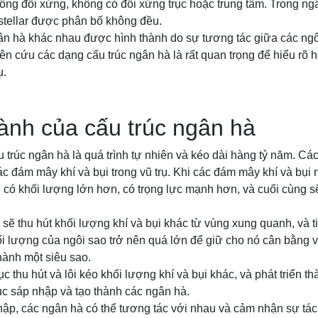
ông đối xứng, không có đối xứng trục hoặc trung tâm. Trong ng
erstellar được phân bố không đều.
n hà khác nhau được hình thành do sự tương tác giữa các ngôi 
hiên cứu các dạng cấu trúc ngân hà là rất quan trọng để hiểu rõ 
ụ.
ành của cấu trúc ngân hà
 trúc ngân hà là quá trình tự nhiên và kéo dài hàng tỷ năm. Cá
c đám mây khí và bụi trong vũ trụ. Khi các đám mây khí và bụi
 có khối lượng lớn hơn, có trọng lực mạnh hơn, và cuối cùng s
.
 sẽ thu hút khối lượng khí và bụi khác từ vùng xung quanh, và ti
i lượng của ngôi sao trở nên quá lớn để giữ cho nó cân bằng v
thành một siêu sao.
ục thu hút và lôi kéo khối lượng khí và bụi khác, và phát triển 
ục sáp nhập và tạo thành các ngân hà.
nhập, các ngân hà có thể tương tác với nhau và cảm nhận sự tá