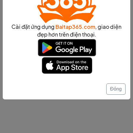
đời sống hàng ngày.
Khái niệm về xác định hợp chất
Cài đặt ứng dụng
Baitap365.com
, giao diện
đẹp hơn trên điện thoại.
Khái niệm về khí thiên nhiên và thành phần
chính của nó
Xem thêm...
Đóng