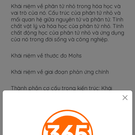
Khái niệm về phân tử nhỏ trong hóa học và
vai trò của nó. Cấu trúc của phân tử nhỏ và
mối quan hệ giữa nguyên tử và phân tử. Tính
chất vật lý và hóa học của phân tử nhỏ. Tính
chất động học của phân tử nhỏ và ứng dụng
của nó trong đời sống và công nghiệp.
Khái niệm về thước đo Mohs
Khái niệm về giai đoạn phản ứng chính
Thành phần cơ cấu trong kiến trúc: Khái
niệm, vai trò, và các thành phần chính
Phương pháp phủ màng chống ăn mòn -
Bảo vệ kim loại khỏi sự ăn mòn, gia tăng tuổi
thọ và tính thẩm mỹ. Các loại màng phủ và
ứng dụng trong công nghiệp, xây dựng và