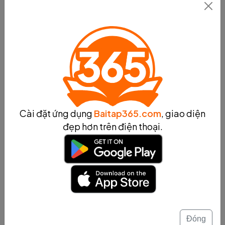
Khái niệm về khối lượng
Khái niệm về thanh quản, cấu trúc và cách
hoạt động, vai trò và các bệnh liên quan đến
thanh quản
Khái niệm về tính chất đa dạng
Cài đặt ứng dụng
Baitap365.com
, giao diện
Khái niệm về tài liệu hướng dẫn, định nghĩa
đẹp hơn trên điện thoại.
và vai trò của nó trong việc cung cấp thông
tin và hướng dẫn cho người sử dụng. Tài liệu
hướng dẫn giúp người sử dụng hiểu rõ về sản
phẩm hoặc dịch vụ, từ cách thức hoạt động,
tính năng đến hướng dẫn sử dụng chi tiết.
Khái niệm về nông nghiệp bền vững
Đóng