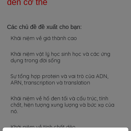
đến cơ thể
Các chủ đề đề xuất cho bạn:
Khái niệm về giá thành cao
Khái niệm vật lý học sinh học và các ứng
dụng trong đời sống
Sự tổng hợp protein và vai trò của ADN,
ARN, transcription và translation
Khái niệm về hố đen tối và cấu trúc, tính
chất, hiện tượng xung lượng và bức xạ của
nó.
Khái niệm về tính chất dẻo