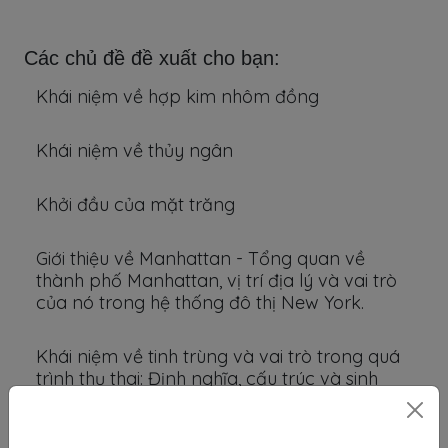
Các chủ đề đề xuất cho bạn:
Khái niệm về hợp kim nhôm đồng
Khái niệm về thủy ngân
Khởi đầu của mặt trăng
Giới thiệu về Manhattan - Tổng quan về
thành phố Manhattan, vị trí địa lý và vai trò
của nó trong hệ thống đô thị New York.
Khái niệm về tinh trùng và vai trò trong quá
trình thụ thai: Định nghĩa, cấu trúc và sinh
sản tinh trùng. Tác động của chế độ ăn uống
và thuốc lá, rượu bia, ma túy đến sức khỏe
tinh trùng.