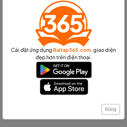
Khái niệm về bộ điều khiển tốc độ động cơ
Khái niệm về chính sách bảo vệ môi trường
Khái niệm về trận động đất
Cài đặt ứng dụng
Baitap365.com
, giao diện
đẹp hơn trên điện thoại.
Khái niệm về sự trao đổi ion - Vai trò và ứng
dụng của sự trao đổi ion trong các quá trình
hoá học, sinh học và các lĩnh vực khác.
Khái niệm về chính sách quản lý môi trường
Xem thêm...
Đóng