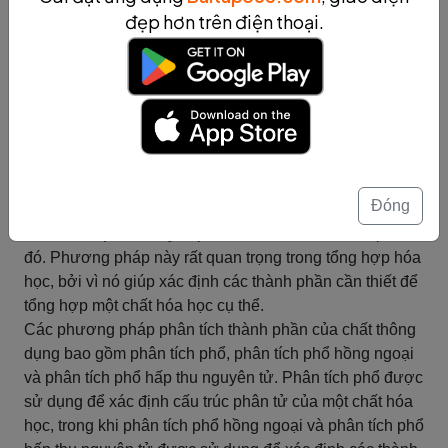
đạt được sản phẩm mong muốn.
đẹp hơn trên điện thoại.
Tóm tắt
Phân tích thành phần của chất
Phương pháp phân tích thành phần
của chất
Phương pháp phân tích thành phần của chất là quá trình
Đóng
phân tích các thành phần của một chất hóa học để xác
định thành phần và tỷ lệ phần trăm của mỗi thành phần
đó. Phương pháp này rất quan trọng trong tổng hợp hóa
học, bởi vì nó giúp xác định các thành phần cần thiết để
tổng hợp một chất hóa học cụ thể.
Các phương pháp phân tích thành phần của chất thông
dụng bao gồm phân tích phổ, phân tích phổ hồng ngoại
và phân tích phổ hấp thu nguyên tử. Phân tích phổ được
sử dụng để xác định cấu trúc phân tử của một chất hóa
học, trong khi phân tích phổ hồng ngoại và phân tích phổ