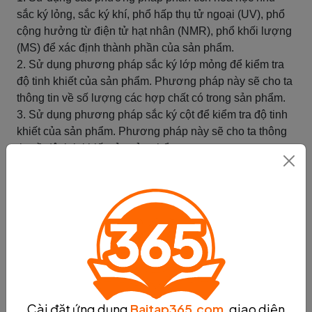
sắc ký lỏng, sắc ký khí, phổ hấp thụ tử ngoại (UV), phổ
cộng hưởng từ điện tử hạt nhân (NMR), phổ khối lượng
(MS) để xác định thành phần của sản phẩm.
2. Sử dụng phương pháp sắc ký lớp mỏng để kiểm tra
độ tinh khiết của sản phẩm. Phương pháp này sẽ cho ta
thông tin về số lượng các hợp chất có trong sản phẩm.
3. Sử dụng phương pháp sắc ký cột để kiểm tra độ tinh
khiết của sản phẩm. Phương pháp này sẽ cho ta thông
tin về độ tinh khiết của sản phẩm.
4. Kiểm tra độ tinh khiết của sản phẩm bằng phương
pháp đo điểm nóng chảy. Sản phẩm có độ tinh khiết cao
sẽ có điểm nóng chảy cụ thể.
5. Đánh giá chất lượng của quá trình tổng hợp bằng
cách so sánh sản phẩm với các tiêu chuẩn và quy định
chất lượng.
Sau khi thực hiện các bước kiểm tra và đánh giá, nếu
sản phẩm không đạt yêu cầu về độ tinh khiết và chất
lượng, ta cần phải tinh chỉnh lại quá trình tổng hợp để
Cài đặt ứng dụng
Baitap365.com
, giao diện