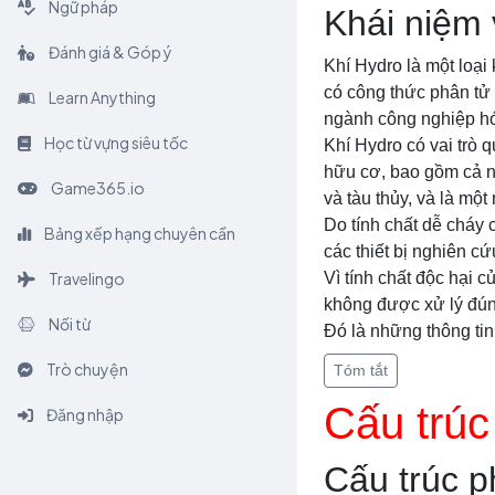
Ngữ pháp
Khái niệm 
Đánh giá & Góp ý
Khí Hydro là một loại
có công thức phân tử 
Learn Anything
ngành công nghiệp hó
Học từ vựng siêu tốc
Khí Hydro có vai trò 
hữu cơ, bao gồm cả n
Game365.io
và tàu thủy, và là một
Do tính chất dễ cháy
Bảng xếp hạng chuyên cần
các thiết bị nghiên c
Travelingo
Vì tính chất độc hại 
không được xử lý đún
Nối từ
Đó là những thông tin
Trò chuyện
Tóm tắt
Cấu trúc
Đăng nhập
Cấu trúc p