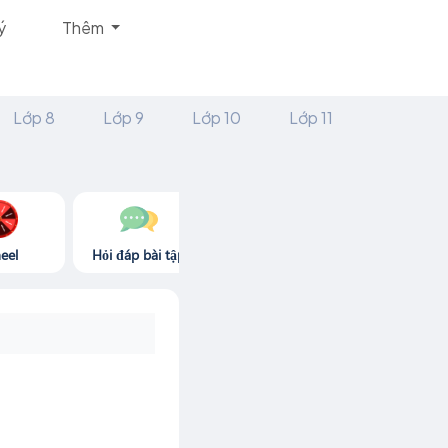
ý
Thêm
Lớp 8
Lớp 9
Lớp 10
Lớp 11
eel
Hỏi đáp bài tập
Góc thư giãn
Game365.