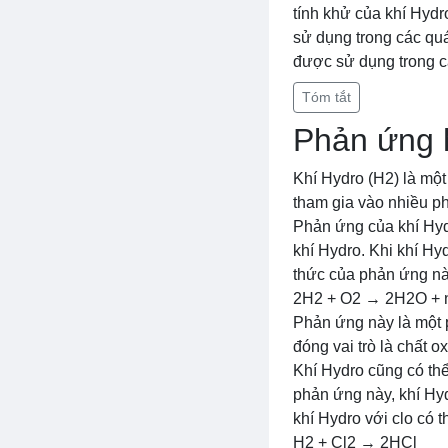
tính khử của khí Hydr
sử dụng trong các quá
được sử dụng trong c
Tóm tắt
Phản ứng 
Khí Hydro (H2) là một
tham gia vào nhiều p
Phản ứng của khí Hyd
khí Hydro. Khi khí Hy
thức của phản ứng nà
2H2 + O2 → 2H2O + n
Phản ứng này là một p
đóng vai trò là chất ox
Khí Hydro cũng có thể
phản ứng này, khí Hy
khí Hydro với clo có 
H2 + Cl2 → 2HCl