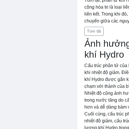
Tóm lại, phân tử khí 
cộng hóa trị là loại l
liên kết. Trong khi đó
chuyển giữa các nguy
Tóm tắt
Ảnh hưởng 
khí Hydro
Cấu trúc phân tử của 
khi nhiệt độ giảm. Điề
khí Hydro được gắn kế
chạm với thành của bì
Nhiệt độ cũng ảnh hưở
trong nước tăng do cấ
hơn và dễ dàng bám v
Cuối cùng, cấu trúc 
nhiệt độ giảm, cấu tr
lượng khí Hydro trong