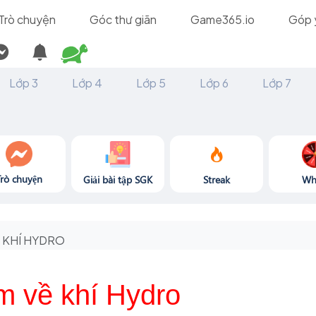
Trò chuyện
Góc thư giãn
Game365.io
Góp 
Lớp 3
Lớp 4
Lớp 5
Lớp 6
Lớp 7
Trò chuyện
Giải bài tập SGK
Streak
Wh
KHÍ HYDRO
m về khí Hydro