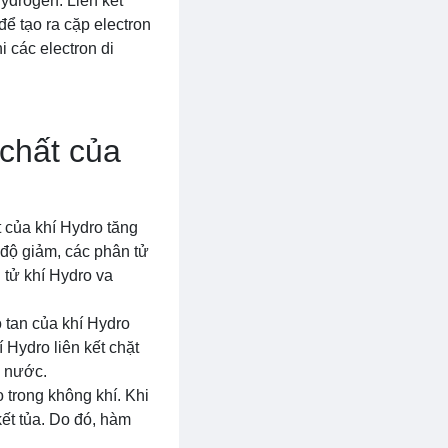
Hydrogen. Liên kết
để tạo ra cặp electron
i các electron di
 chất của
t của khí Hydro tăng
t độ giảm, các phân tử
 tử khí Hydro va
 tan của khí Hydro
 Hydro liên kết chặt
g nước.
trong không khí. Khi
kết tủa. Do đó, hàm