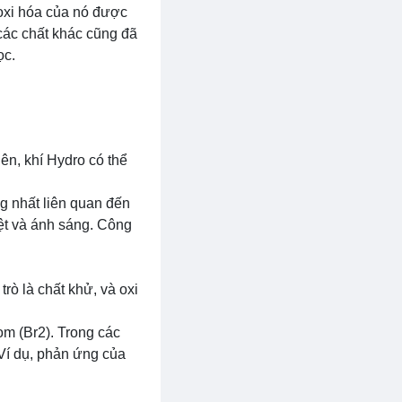
 oxi hóa của nó được
 các chất khác cũng đã
ọc.
ên, khí Hydro có thể
g nhất liên quan đến
iệt và ánh sáng. Công
rò là chất khử, và oxi
om (Br2). Trong các
Ví dụ, phản ứng của