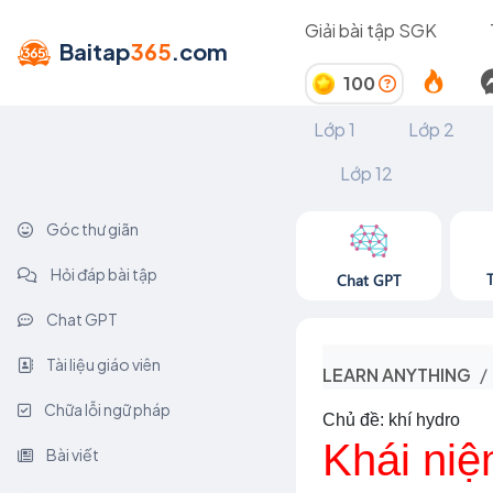
Giải bài tập SGK
Baitap
365
.com
100
Lớp 1
Lớp 2
Lớp 12
Góc thư giãn
Hỏi đáp bài tập
Chat GPT
Chat GPT
Tài liệu giáo viên
LEARN ANYTHING
Chữa lỗi ngữ pháp
Chủ đề: khí hydro
Khái niệ
Bài viết