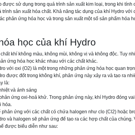
o được sử dụng trong quá trình sản xuất kim loại, trong khi tính
 trình sản xuất hóa chất. Khả năng tác dụng của khí Hydro với
ác phản ứng hóa học và trong sản xuất một số sản phẩm hóa h
hóa học của khí Hydro
 chất khí không màu, không mùi, không vị và không độc. Tuy nhi
hản ứng hóa học khác nhau với các chất khác.
ro với oxi (O2) là một trong những phản ứng hóa học quan trọn
dro được đốt trong không khí, phản ứng này xảy ra và tạo ra nh
y là:
hiệt và ánh sáng
hản ứng oxi-hoá khử. Trong phản ứng này, khí Hydro đóng vai t
i hóa.
 phản ứng với các chất có chứa halogen như clo (Cl2) hoặc br
dro và halogen sẽ phản ứng để tạo ra các hợp chất của chúng. 
thể được biểu diễn như sau: