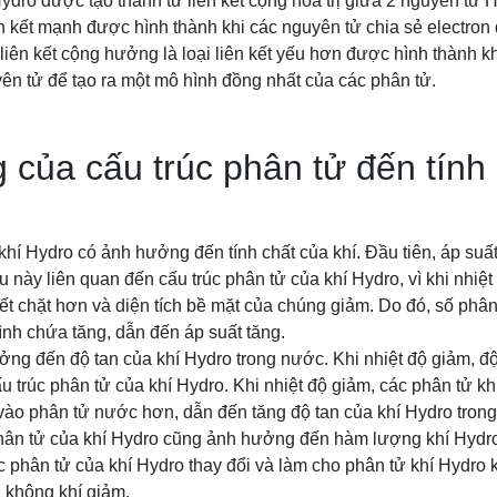
Hydro được tạo thành từ liên kết cộng hóa trị giữa 2 nguyên tử 
iên kết mạnh được hình thành khi các nguyên tử chia sẻ electron 
, liên kết cộng hưởng là loại liên kết yếu hơn được hình thành kh
ên tử để tạo ra một mô hình đồng nhất của các phân tử.
của cấu trúc phân tử đến tính
khí Hydro có ảnh hưởng đến tính chất của khí. Đầu tiên, áp suấ
u này liên quan đến cấu trúc phân tử của khí Hydro, vì khi nhiệ
t chặt hơn và diện tích bề mặt của chúng giảm. Do đó, số phân
nh chứa tăng, dẫn đến áp suất tăng.
ng đến độ tan của khí Hydro trong nước. Khi nhiệt độ giảm, độ
u trúc phân tử của khí Hydro. Khi nhiệt độ giảm, các phân tử khí
ào phân tử nước hơn, dẫn đến tăng độ tan của khí Hydro tron
phân tử của khí Hydro cũng ảnh hưởng đến hàm lượng khí Hydro 
úc phân tử của khí Hydro thay đổi và làm cho phân tử khí Hydro 
 không khí giảm.