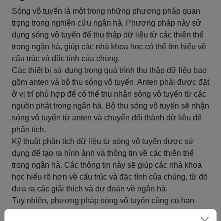
Sóng vô tuyến là một trong những phương pháp quan
trọng trong nghiên cứu ngân hà. Phương pháp này sử
dụng sóng vô tuyến để thu thập dữ liệu từ các thiên thể
trong ngân hà, giúp các nhà khoa học có thể tìm hiểu về
cấu trúc và đặc tính của chúng.
Các thiết bị sử dụng trong quá trình thu thập dữ liệu bao
gồm anten và bộ thu sóng vô tuyến. Anten phải được đặt
ở vị trí phù hợp để có thể thu nhận sóng vô tuyến từ các
nguồn phát trong ngân hà. Bộ thu sóng vô tuyến sẽ nhận
sóng vô tuyến từ anten và chuyển đổi thành dữ liệu để
phân tích.
Kỹ thuật phân tích dữ liệu từ sóng vô tuyến được sử
dụng để tạo ra hình ảnh và thông tin về các thiên thể
trong ngân hà. Các thông tin này sẽ giúp các nhà khoa
học hiểu rõ hơn về cấu trúc và đặc tính của chúng, từ đó
đưa ra các giải thích và dự đoán về ngân hà.
Tuy nhiên, phương pháp sóng vô tuyến cũng có hạn
chế, như khả năng thu nhận sóng vô tuyến bị ảnh