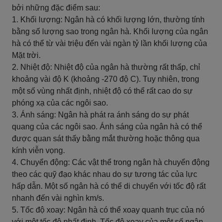
bởi những đặc điểm sau:
1. Khối lượng: Ngân hà có khối lượng lớn, thường tính
bằng số lượng sao trong ngân hà. Khối lượng của ngân
hà có thể từ vài triệu đến vài ngàn tỷ lần khối lượng của
Mặt trời.
2. Nhiệt độ: Nhiệt độ của ngân hà thường rất thấp, chỉ
khoảng vài độ K (khoảng -270 độ C). Tuy nhiên, trong
một số vùng nhất định, nhiệt độ có thể rất cao do sự
phóng xạ của các ngôi sao.
3. Ánh sáng: Ngân hà phát ra ánh sáng do sự phát
quang của các ngôi sao. Ánh sáng của ngân hà có thể
được quan sát thấy bằng mắt thường hoặc thông qua
kính viễn vọng.
4. Chuyển động: Các vật thể trong ngân hà chuyển động
theo các quỹ đạo khác nhau do sự tương tác của lực
hấp dẫn. Một số ngân hà có thể di chuyển với tốc độ rất
nhanh đến vài nghìn km/s.
5. Tốc độ xoay: Ngân hà có thể xoay quanh trục của nó
với một tốc độ nhất định. Tốc độ xoay của một số ngân