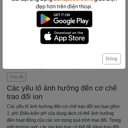
hệ thống hóa học.
đẹp hơn trên điện thoại.
Ngoài ra, quá trình trao đổi ion thông qua phức chất
cũng được sử dụng trong các quá trình điều chế và tách
các hợp chất hữu cơ và vô cơ. Ví dụ như quá trình tách
Pb2+ và Cu2+ trong quá trình xử lý nước thải hoặc quá
trình sản xuất thuốc kháng sinh.
Tóm lại, quá trình trao đổi ion thông qua phức chất là
một trong những cơ chế trao đổi ion trong hóa học, có
Đóng
tính ứng dụng cao trong nhiều lĩnh vực như phân tích
hóa học, công nghệ và môi trường.
Tóm tắt
Các yếu tố ảnh hưởng đến cơ chế
trao đổi ion
Các yếu tố ảnh hưởng đến cơ chế trao đổi ion bao gồm:
1. pH: Điều kiện pH của dung dịch có thể ảnh hưởng
đến hoạt động của các ion trong quá trình trao đổi. Trong
môi trường axit, các ion kim loại có thể dễ dàng trao đổi