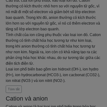
Cấu trúc của ion phụ thuộc vào loại ion đó. Cation
thường có kích thước nhỏ hơn so với nguyên tử gốc, vì
nó mất đi một số electron và giảm bớt số lớp electron
bao quanh. Trong khi đó, anion thường có kích thước
lớn hơn so với nguyên tử gốc, vì nó có thêm electron và
tăng số lớp electron bao quanh.
Tính chất của ion cũng phụ thuộc vào loại ion đó. Cation
thường có tính chất hóa học tương tự như kim loại,
trong khi anion thường có tính chất hóa học tương tự
như non kim. Ngoài ra, ion còn có khả năng tạo ra các
phản ứng hóa học khác nhau, do sự tương tác giữa các
điện tích điện từ.
Loại ion phổ biến bao gồm ion hidroxit (OH-), ion hydro
(H+), ion hydrocarbonat (HCO3-), ion cacbonat (CO32-),
ion nitrat (NO3-) và ion nitrit (NO2-).
Tóm tắt
Cation và anion
Cation và anion là hai loại ion phổ biến trong hóa học.