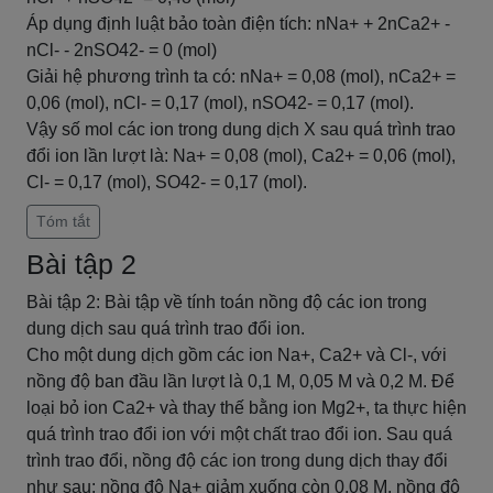
Áp dụng định luật bảo toàn điện tích: nNa+ + 2nCa2+ -
nCl- - 2nSO42- = 0 (mol)
Giải hệ phương trình ta có: nNa+ = 0,08 (mol), nCa2+ =
0,06 (mol), nCl- = 0,17 (mol), nSO42- = 0,17 (mol).
Vậy số mol các ion trong dung dịch X sau quá trình trao
đổi ion lần lượt là: Na+ = 0,08 (mol), Ca2+ = 0,06 (mol),
Cl- = 0,17 (mol), SO42- = 0,17 (mol).
Tóm tắt
Bài tập 2
Bài tập 2: Bài tập về tính toán nồng độ các ion trong
dung dịch sau quá trình trao đổi ion.
Cho một dung dịch gồm các ion Na+, Ca2+ và Cl-, với
nồng độ ban đầu lần lượt là 0,1 M, 0,05 M và 0,2 M. Để
loại bỏ ion Ca2+ và thay thế bằng ion Mg2+, ta thực hiện
quá trình trao đổi ion với một chất trao đổi ion. Sau quá
trình trao đổi, nồng độ các ion trong dung dịch thay đổi
như sau: nồng độ Na+ giảm xuống còn 0,08 M, nồng độ