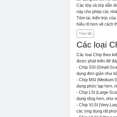
Các lớp và lớp dẫn đi
này cho phép các nhà 
Tóm lại, kiến trúc của
hiểu rõ hơn về cách t
Tóm tắt
Các loại Ch
Các loại Chip theo ki
được phát triển để đ
- Chip SSI (Small-Sca
dụng đơn giản như bộ
- Chip MSI (Medium-S
dụng phức tạp hơn, nh
- Chip LSI (Large-Sca
dụng rộng hơn, như má
- Chip VLSI (Very Lar
các ứng dụng rất phức