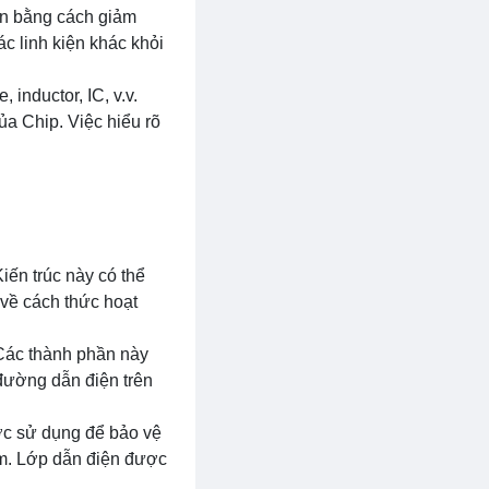
iện bằng cách giảm
c linh kiện khác khỏi
inductor, IC, v.v.
ủa Chip. Việc hiểu rõ
iến trúc này có thể
về cách thức hoạt
 Các thành phần này
 đường dẫn điện trên
ợc sử dụng để bảo vệ
ím. Lớp dẫn điện được