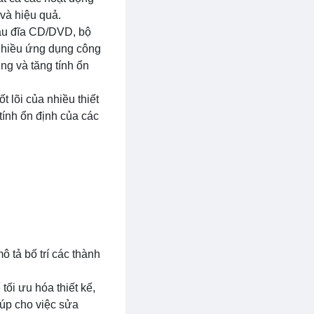
và hiệu quả.
đầu đĩa CD/DVD, bộ
à nhiều ứng dụng công
ợng và tăng tính ổn
t lõi của nhiều thiết
tính ổn định của các
ô tả bố trí các thành
tối ưu hóa thiết kế,
iúp cho việc sửa