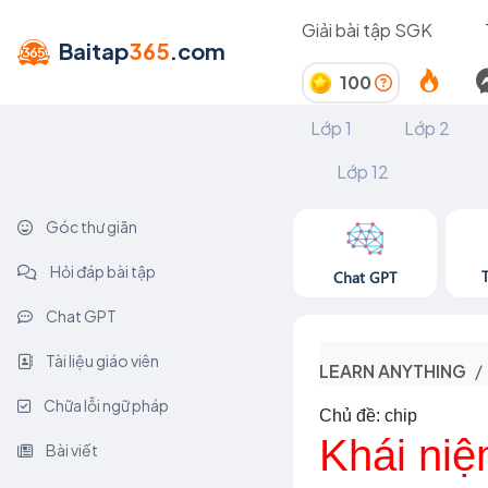
Giải bài tập SGK
Baitap
365
.com
100
Lớp 1
Lớp 2
Lớp 12
Góc thư giãn
Hỏi đáp bài tập
Chat GPT
Chat GPT
Tài liệu giáo viên
LEARN ANYTHING
Chữa lỗi ngữ pháp
Chủ đề: chip
Khái niệ
Bài viết