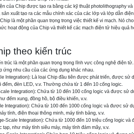
ện của Chip được tạo ra bằng các kỹ thuật photolithography và 
sản xuất tạo ra các mẫu chính xác của các lớp và lớp dẫn điện 
 Chip là một phần quan trọng trong việc thiết kế vi mạch. Nó cho
hức hoạt động của Chip và thiết kế các mạch điện tử hiệu quả h
ip theo kiến trúc
ến trúc là một phần quan trọng trong lĩnh vực công nghệ điện tử.
áp ứng nhu cầu của các ứng dụng khác nhau.
le Integration): Là loại Chip đầu tiên được phát triển, được sử
 đếm, đèn LED, v.v. Thường chứa từ 1 đến 10 cổng logic.
cale Integration): Chứa từ 10 đến 100 cổng logic và được sử d
ư đếm xung, đồng hồ, bộ điều khiển, v.v.
le Integration): Chứa từ 100 đến 1000 cổng logic và được sử d
y tính, điện thoại thông minh, máy tính bảng, v.v.
ge-Scale Integration): Chứa từ 1000 đến 10 triệu cổng logic và
 tạp, như máy tính siêu máy, máy tính đám mây, v.v.