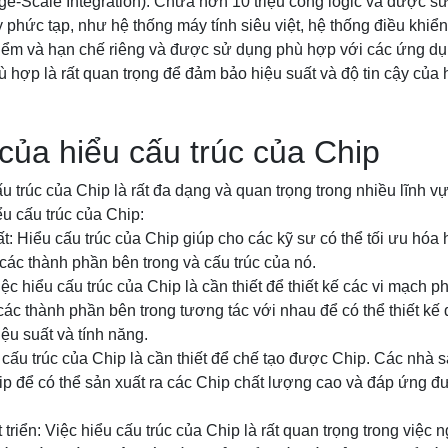
rge-Scale Integration): Chứa hơn 10 triệu cổng logic và được s
 phức tạp, như hệ thống máy tính siêu việt, hệ thống điều khiển
điểm và hạn chế riêng và được sử dụng phù hợp với các ứng dụ
ù hợp là rất quan trọng để đảm bảo hiệu suất và độ tin cậy của 
ủa hiểu cấu trúc của Chip
 trúc của Chip là rất đa dạng và quan trọng trong nhiều lĩnh v
u cấu trúc của Chip:
ất: Hiểu cấu trúc của Chip giúp cho các kỹ sư có thể tối ưu hóa
các thành phần bên trong và cấu trúc của nó.
iệc hiểu cấu trúc của Chip là cần thiết để thiết kế các vi mạch 
ác thành phần bên trong tương tác với nhau để có thể thiết kế
ệu suất và tính năng.
 cấu trúc của Chip là cần thiết để chế tạo được Chip. Các nhà s
ip để có thể sản xuất ra các Chip chất lượng cao và đáp ứng đ
triển: Việc hiểu cấu trúc của Chip là rất quan trọng trong việc 