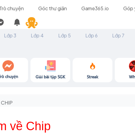
Trò chuyện
Góc thư giãn
Game365.io
Góp 
Lớp 3
Lớp 4
Lớp 5
Lớp 6
Lớp 7
Trò chuyện
Giải bài tập SGK
Streak
Wh
CHIP
m về Chip