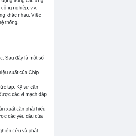
ử dụng trong các ứng
 công nghiệp, v.v.
ng khác nhau. Việc
hệ thống.
ực. Sau đây là một số
 hiệu suất của Chip
phức tạp. Kỹ sư cần
 được các vi mạch đáp
ản xuất cần phải hiểu
ược các yêu cầu của
nghiên cứu và phát