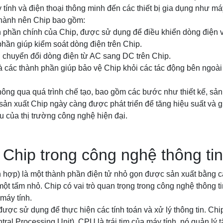
áy tính và điện thoại thông minh đến các thiết bị gia dụng như máy
thành nên Chip bao gồm:
nh phần chính của Chip, được sử dụng để điều khiển dòng điện và
 phần giúp kiểm soát dòng điện trên Chip.
n chuyển đổi dòng điện từ AC sang DC trên Chip.
Là các thành phần giúp bảo vệ Chip khỏi các tác động bên ngoài
ông qua quá trình chế tạo, bao gồm các bước như thiết kế, sản 
ản xuất Chip ngày càng được phát triển để tăng hiệu suất và 
 của thị trường công nghệ hiện đại.
a Chip trong công nghệ thông tin
h hợp) là một thành phần điện tử nhỏ gọn được sản xuất bằng 
 một tấm nhỏ. Chip có vai trò quan trọng trong công nghệ thông tin
 máy tính.
được sử dụng để thực hiện các tính toán và xử lý thông tin. Chip
ral Processing Unit). CPU là trái tim của máy tính, nó quản lý t