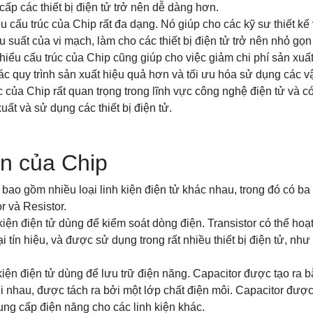
cấp các thiết bị điện tử trở nên dễ dàng hơn.
u cấu trúc của Chip rất đa dạng. Nó giúp cho các kỹ sư thiết kế 
 suất của vi mạch, làm cho các thiết bị điện tử trở nên nhỏ gọn
hiểu cấu trúc của Chip cũng giúp cho việc giảm chi phí sản xuất
ác quy trình sản xuất hiệu quả hơn và tối ưu hóa sử dụng các vật
 của Chip rất quan trọng trong lĩnh vực công nghệ điện tử và có
xuất và sử dụng các thiết bị điện tử.
n của Chip
ao gồm nhiều loại linh kiện điện tử khác nhau, trong đó có ba
or và Resistor.
h kiện điện tử dùng để kiểm soát dòng điện. Transistor có thể h
 tín hiệu, và được sử dụng trong rất nhiều thiết bị điện tử, như
 kiện điện tử dùng để lưu trữ điện năng. Capacitor được tạo ra 
i nhau, được tách ra bởi một lớp chất điện môi. Capacitor được
ung cấp điện năng cho các linh kiện khác.