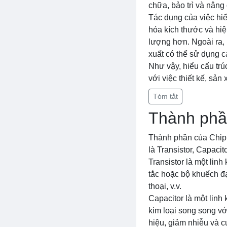
chữa, bảo trì và nâng 
Tác dụng của việc hiể
hóa kích thước và hiệu
lượng hơn. Ngoài ra, 
xuất có thể sử dụng c
Như vậy, hiểu cấu trúc
với việc thiết kế, sản 
Tóm tắt
Thành phầ
Thành phần của Chip b
là Transistor, Capacit
Transistor là một lin
tắc hoặc bộ khuếch đại
thoại, v.v.
Capacitor là một linh
kim loại song song vớ
hiệu, giảm nhiễu và c