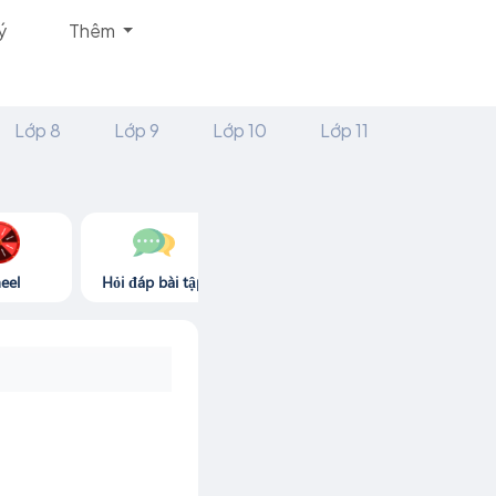
ý
Thêm
Lớp 8
Lớp 9
Lớp 10
Lớp 11
eel
Hỏi đáp bài tập
Góc thư giãn
Game365.