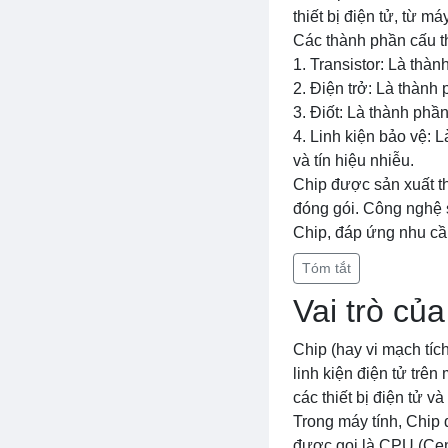
thiết bị điện tử, từ m
Các thành phần cấu 
1. Transistor: Là thà
2. Điện trở: Là thành
3. Điốt: Là thành phầ
4. Linh kiện bảo vệ: 
và tín hiệu nhiễu.
Chip được sản xuất th
đóng gói. Công nghệ s
Chip, đáp ứng nhu cầu
Tóm tắt
Vai trò củ
Chip (hay vi mạch tíc
linh kiện điện tử trên
các thiết bị điện tử và
Trong máy tính, Chip 
được gọi là CPU (Cent