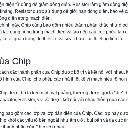
kiện điện tử dùng để giảm dòng điện. Resistor làm giảm dòng đ
 kháng. Resistor được sử dụng để giới hạn dòng điện, bảo vệ cá
òng điện trong mạch điện.
hính này, Chip cũng bao gồm nhiều thành phần khác như diode, 
ó tác dụng riêng trong mạch điện và tạo nên cấu trúc phức tạp c
là rất quan trọng để thiết kế và sửa chữa các thiết bị điện tử.
của Chip
 cách các thành phần của Chip được bố trí và kết nối với nhau. K
hình của Chip, cho phép các nhà thiết kế vi mạch hiểu rõ hơn 
ip được bố trí trên một mặt phẳng, thường được gọi là "die".
apacitor, Resistor, v.v. và được kết nối với nhau thông qua các
ũng bao gồm các lớp và lớp dẫn điện của Chip. Các lớp này đư
ip khỏi các yếu tố bên ngoài như ẩm ướt, bụi bẩn và tia cực t
c thành phần của Chip với nhau.