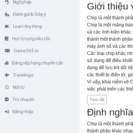
Ngữ pháp
Giới thiệu
Đánh giá & Góp ý
Chip là một thành phầ
Chip là một mảng bán 
Learn Anything
và các linh kiện khác.
Học từ vựng siêu tốc
thành một thành phần k
máy ảnh số và các thiế
Game365.io
Các loại chip khác nh
sử dụng để điều khiển
Bảng xếp hạng chuyên cần
dụng để lưu trữ dữ li
Travelingo
các thiết bị điện tử, 
Vì vậy, khái niệm về C
Nối từ
việc phát triển các thi
Trò chuyện
Tóm tắt
Định nghĩa
Đăng nhập
Chip là một thành phầ
thành phần khác nhau 