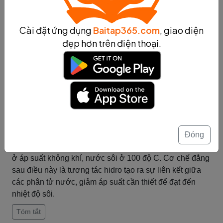
Tương tác nguyên tử ảnh hưởng đến điểm sôi của các
hợp chất hóa học bằng cách giảm áp suất cần thiết để
Cài đặt ứng dụng
Baitap365.com
, giao diện
đạt đến quá trình sôi. Khi các phân tử trong chất được
đẹp hơn trên điện thoại.
đun nóng, năng lượng được cung cấp, tạo ra một lực
đẩy giữa các phân tử. Tuy nhiên, nếu có tương tác
nguyên tử giữa các phân tử, sẽ kết hợp các phân tử lại
với nhau, làm giảm áp suất cần thiết cho quá trình sôi.
Điều này giải thích lý do tại sao các hợp chất có tương
tác nguyên tử mạnh sẽ có điểm sôi thấp hơn so với các
hợp chất không có tương tác nguyên tử mạnh. Ví dụ,
tương tác hidro được tạo ra giữa các phân tử nước giúp
Đóng
giảm điểm sôi của nước xuống khoảng 100 độ C, thay vì
ở áp suất không khí, nước sôi ở 100 độ C. Cơ chế đằng
sau điều này là tương tác hidro tạo ra sự liên kết giữa
các phân tử nước, giảm áp suất cần thiết để đạt đến
nhiệt độ sôi.
Tóm tắt