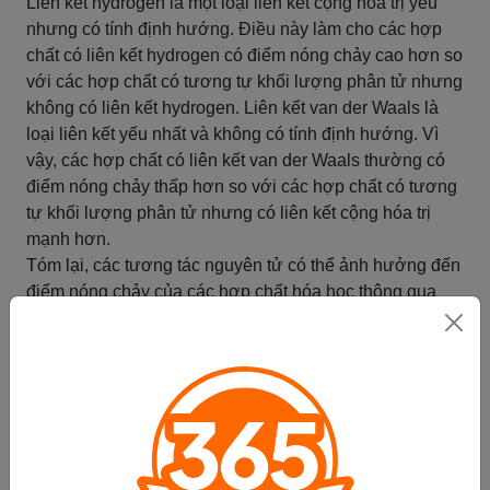
Liên kết hydrogen là một loại liên kết cộng hóa trị yếu
nhưng có tính định hướng. Điều này làm cho các hợp
chất có liên kết hydrogen có điểm nóng chảy cao hơn so
với các hợp chất có tương tự khối lượng phân tử nhưng
không có liên kết hydrogen. Liên kết van der Waals là
loại liên kết yếu nhất và không có tính định hướng. Vì
vậy, các hợp chất có liên kết van der Waals thường có
điểm nóng chảy thấp hơn so với các hợp chất có tương
tự khối lượng phân tử nhưng có liên kết cộng hóa trị
mạnh hơn.
Tóm lại, các tương tác nguyên tử có thể ảnh hưởng đến
điểm nóng chảy của các hợp chất hóa học thông qua
các loại liên kết khác nhau. Hiểu rõ về cơ chế này có thể
giúp chúng ta dễ dàng dự đoán tính chất của các hợp
chất và ứng dụng chúng trong nhiều lĩnh vực khác nhau.
Tóm tắt
Tác động của tương tác nguyên tử
đến điểm sôi