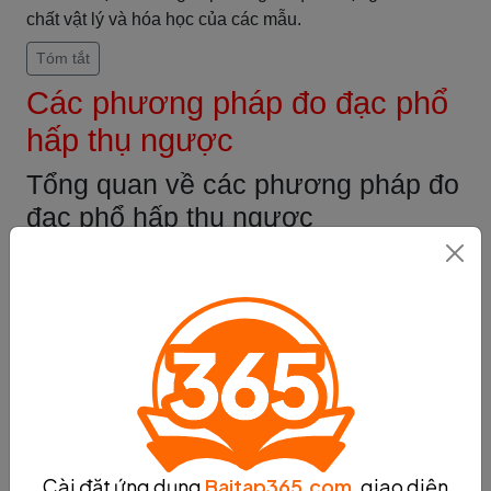
chất vật lý và hóa học của các mẫu.
Tóm tắt
Các phương pháp đo đạc phổ
hấp thụ ngược
Tổng quan về các phương pháp đo
đạc phổ hấp thụ ngược
Các phương pháp đo đạc phổ hấp thụ ngược là các kỹ
thuật được sử dụng để nghiên cứu và đo lường các tính
chất vật lý và hóa học của các chất bằng cách sử dụng
phổ hấp thụ ngược. Các phương pháp này bao gồm
phổ hấp thụ ngược phát xạ, phổ hấp thụ ngược hấp thụ
và phổ hấp thụ ngược từ tính.
Phổ hấp thụ ngược phát xạ là một phương pháp đo đạc
phổ hấp thụ ngược được sử dụng rộng rãi trong khoa
học và công nghệ. Phương pháp này sử dụng tia X
Cài đặt ứng dụng
Baitap365.com
, giao diện