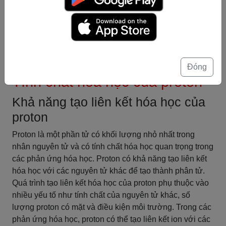
của hạt nhân và có ý nghĩa đáng kể trong các tương tác
hạt nhân. Việc hiểu rõ về spin của proton sẽ giúp ta có
được cái nhìn toàn diện hơn về tính chất của proton và
cả hạt nhân nói chung.
Tóm tắt
Đóng
Tính chất hóa học của proton
Khả năng tạo liên kết hóa học của
proton
Proton là một phần tử có khối lượng nhỏ nhất trong
nhân nguyên tử và có tính chất hóa học quan trọng trong
các phản ứng hóa học. Proton có khả năng tạo liên kết
hóa học với các nguyên tử khác để tạo thành phân tử.
Quá trình tạo liên kết hóa học của proton phụ thuộc vào
nhiều yếu tố như tính chất của nguyên tử khác, số
lượng proton có mặt và điều kiện môi trường. Trong các
phản ứng hóa học, proton có thể tạo liên kết ion với các