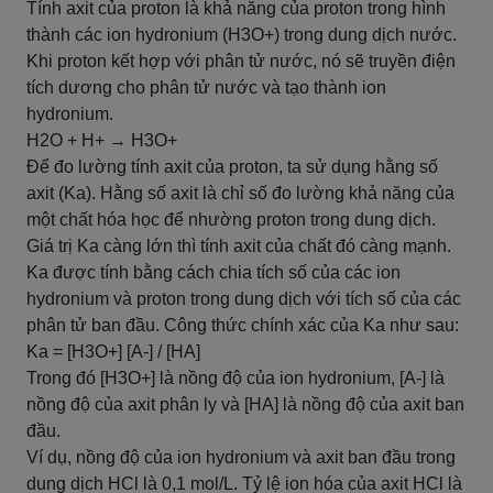
Tính axit của proton là khả năng của proton trong hình
thành các ion hydronium (H3O+) trong dung dịch nước.
Khi proton kết hợp với phân tử nước, nó sẽ truyền điện
tích dương cho phân tử nước và tạo thành ion
hydronium.
H2O + H+ → H3O+
Để đo lường tính axit của proton, ta sử dụng hằng số
axit (Ka). Hằng số axit là chỉ số đo lường khả năng của
một chất hóa học để nhường proton trong dung dịch.
Giá trị Ka càng lớn thì tính axit của chất đó càng mạnh.
Ka được tính bằng cách chia tích số của các ion
hydronium và proton trong dung dịch với tích số của các
phân tử ban đầu. Công thức chính xác của Ka như sau:
Ka = [H3O+] [A-] / [HA]
Trong đó [H3O+] là nồng độ của ion hydronium, [A-] là
nồng độ của axit phân ly và [HA] là nồng độ của axit ban
đầu.
Ví dụ, nồng độ của ion hydronium và axit ban đầu trong
dung dịch HCl là 0,1 mol/L. Tỷ lệ ion hóa của axit HCl là