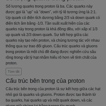
Số lượng quarks trong proton là ba. Các quarks này
được gọi là "up" và "down", với tỷ lệ tương ứng là 2:1.
Up quark có điện tích dương bằng 2/3 và down quark có
điện tích âm bằng -1/3. Tần suất xuất hiện của các
quarks này trong proton là khá đồng đều, với xấp xỉ 1/3
up quark và 2/3 down quark. Sự kết hợp giữa các
quarks này tạo nên proton, và chúng tương tác với nhau
thông qua sự trao đổi gluon. Cấu trúc quarks và gluons
trong proton là một chủ đề đang được nghiên cứu sâu
rộng trong vật lý hạt nhằm hiểu rõ hơn về tính chất của
proton.
Tóm tắt
Cấu trúc bên trong của proton
Cấu trúc bên trong của proton là sự kết hợp giữa các hạt
nhỏ gọi là quarks và gluons. Proton được tạo thành từ
ba quarks, hai quarks up và một quark down, và các
gluon giữ chúng lại bằng tương tác mạnh.