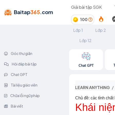
Giải bài tập SGK
Baitap
365
.com
100
Lớp 1
Lớp 2
Lớp 12
Góc thư giãn
Hỏi đáp bài tập
Chat GPT
Chat GPT
Tài liệu giáo viên
LEARN ANYTHING
Chữa lỗi ngữ pháp
Chủ đề: các tính chất
Khái niệ
Bài viết