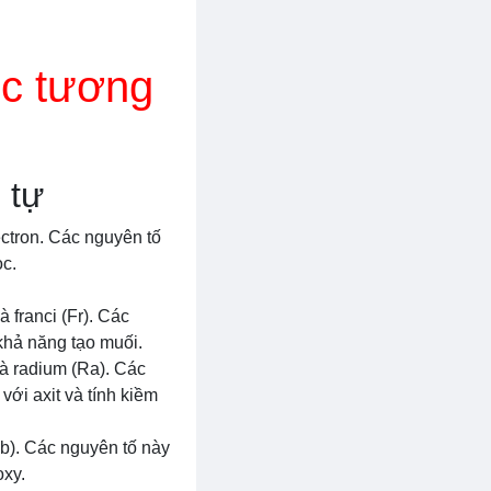
ọc tương
 tự
ectron. Các nguyên tố
ọc.
à franci (Fr). Các
khả năng tạo muối.
và radium (Ra). Các
với axit và tính kiềm
Pb). Các nguyên tố này
oxy.