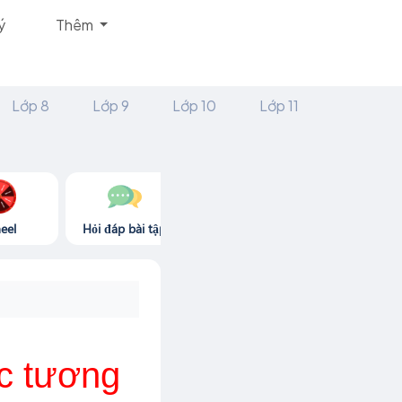
ý
Thêm
Lớp 8
Lớp 9
Lớp 10
Lớp 11
eel
Hỏi đáp bài tập
Góc thư giãn
Game365.
ọc tương