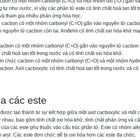
cbon có một nhóm carbonyl (C=O) và một nhóm oxi (-O-) gắn v
g tự như nước, vì vậy các phân tử este có tính chất hoà tan tốt 
 và tham gia nhiều phản ứng hóa học.
c cacbon có một nhóm carbonyl (C=O) gắn vào nguyên tử cacb
 nguyên tử cacbon còn lại. Anđehit có tính chất oxi hóa khử m
acbon có một nhóm carbonyl (C=O) gắn vào nguyên tử cacbon ở 
 chất hoà tan tốt trong nước và có tính chất oxi hóa khử.
hóm chức cacbon có một nhóm carbonyl (C=O) và một nhóm hydr
cbon. Axit cacboxylic có tính chất hoà tan tốt trong nước và có 
a các este
được tạo thành từ sự kết hợp giữa một axit cacboxylic và một c
 nhau, bao gồm tính chất oxi hóa khử, tính chất phản ứng và cấ
 của các este phụ thuộc vào cấu trúc phân tử. Este có nhóm alk
aryl. Các este đơn chức dễ bị oxi hóa hơn các este đa chức.