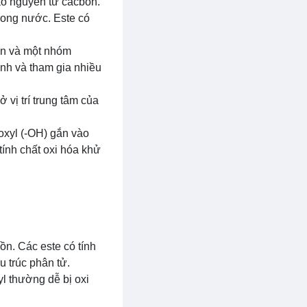
ào nguyên tử cacbon.
trong nước. Este có
on và một nhóm
ạnh và tham gia nhiều
vị trí trung tâm của
oxyl (-OH) gắn vào
tính chất oxi hóa khử
ồn. Các este có tính
u trúc phân tử.
yl thường dễ bị oxi