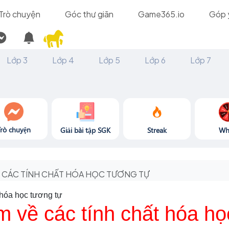
Trò chuyện
Góc thư giãn
Game365.io
Góp 
Lớp 3
Lớp 4
Lớp 5
Lớp 6
Lớp 7
Trò chuyện
Giải bài tập SGK
Streak
Wh
CÁC TÍNH CHẤT HÓA HỌC TƯƠNG TỰ
 hóa học tương tự
m về các tính chất hóa h