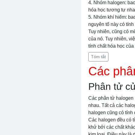
4. Nhóm halogen: bao gồ
hóa học tương tự nhau
5. Nhóm khí hiếm: bao
nguyên tố này có tính
Tuy nhiên, cũng có mộ
của nó. Tuy nhiên, vi
tính chất hóa học của
Tóm tắt
Các phân
Phân tử c
Các phân tử halogen ba
nhau. Tất cả các halo
halogen cũng có tính 
Các halogen đều có t
khử bởi các chất khác.
kim loại. Điều này là