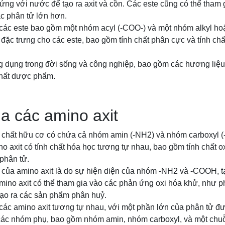
ứng với nước để tạo ra axit và cồn. Các este cũng có thể tham
ác phân tử lớn hơn.
 các este bao gồm một nhóm acyl (-COO-) và một nhóm alkyl hoặ
t đặc trưng cho các este, bao gồm tính chất phân cực và tính ch
 dụng trong đời sống và công nghiệp, bao gồm các hương liệu, 
chất dược phẩm.
a các amino axit
p chất hữu cơ có chứa cả nhóm amin (-NH2) và nhóm carboxyl 
o axit có tính chất hóa học tương tự nhau, bao gồm tính chất ox
phân tử.
 của amino axit là do sự hiện diện của nhóm -NH2 và -COOH, tạ
ino axit có thể tham gia vào các phản ứng oxi hóa khử, như 
, tạo ra các sản phẩm phân huỷ.
 các amino axit tương tự nhau, với một phần lớn của phân tử đ
ác nhóm phụ, bao gồm nhóm amin, nhóm carboxyl, và một chuỗi