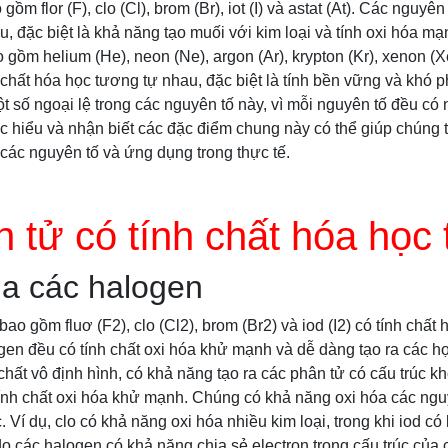
m flor (F), clo (Cl), brom (Br), iot (I) và astat (At). Các nguyên
, đặc biệt là khả năng tạo muối với kim loại và tính oxi hóa mạ
 gồm helium (He), neon (Ne), argon (Ar), krypton (Kr), xenon (X
 chất hóa học tương tự nhau, đặc biệt là tính bền vững và khó 
t số ngoại lệ trong các nguyên tố này, vì mỗi nguyên tố đều có
ệc hiểu và nhận biết các đặc điểm chung này có thể giúp chúng 
 các nguyên tố và ứng dụng trong thực tế.
 tử có tính chất hóa học
ủa các halogen
o gồm fluơ (F2), clo (Cl2), brom (Br2) và iod (I2) có tính chất
gen đều có tính chất oxi hóa khử mạnh và dễ dàng tạo ra các h
chất vô định hình, có khả năng tạo ra các phân tử có cấu trúc k
ính chất oxi hóa khử mạnh. Chúng có khả năng oxi hóa các ng
 Ví dụ, clo có khả năng oxi hóa nhiều kim loại, trong khi iod có
 do các halogen có khả năng chia sẻ electron trong cấu trúc của