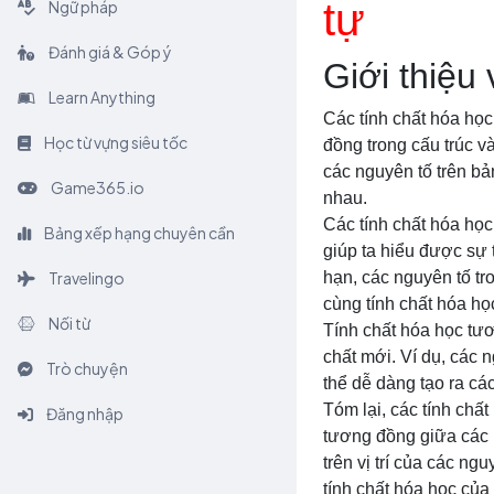
tự
Ngữ pháp
Đánh giá & Góp ý
Giới thiệu
Learn Anything
Các tính chất hóa học
Học từ vựng siêu tốc
đồng trong cấu trúc và
các nguyên tố trên bả
Game365.io
nhau.
Các tính chất hóa học
Bảng xếp hạng chuyên cần
giúp ta hiểu được sự 
Travelingo
hạn, các nguyên tố t
cùng tính chất hóa họ
Nối từ
Tính chất hóa học tươ
chất mới. Ví dụ, các 
Trò chuyện
thể dễ dàng tạo ra c
Tóm lại, các tính chấ
Đăng nhập
tương đồng giữa các n
trên vị trí của các n
tính chất hóa học của