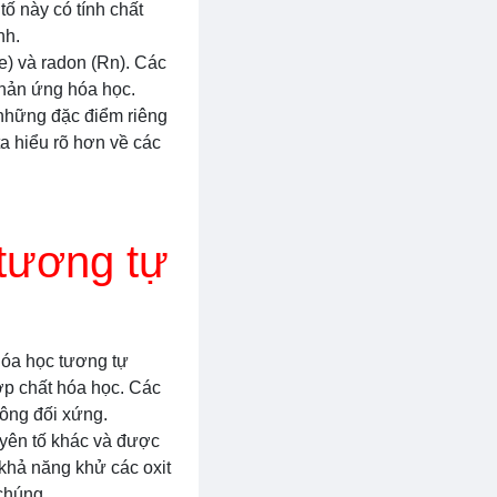
 tố này có tính chất
nh.
e) và radon (Rn). Các
phản ứng hóa học.
 những đặc điểm riêng
ta hiểu rõ hơn về các
 tương tự
 hóa học tương tự
ợp chất hóa học. Các
hông đối xứng.
uyên tố khác và được
 khả năng khử các oxit
 chúng.