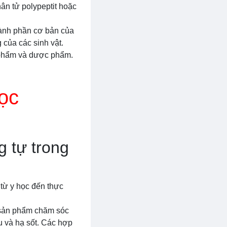
hân tử polypeptit hoặc
hành phần cơ bản của
 của các sinh vật.
c phẩm và dược phẩm.
ọc
g tự trong
 từ y học đến thực
c sản phẩm chăm sóc
u và hạ sốt. Các hợp