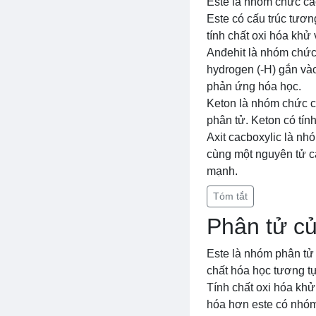
Este là nhóm chức ca
Este có cấu trúc tươn
tính chất oxi hóa khử
Anđehit là nhóm chứ
hydrogen (-H) gắn vào
phản ứng hóa học.
Keton là nhóm chức c
phân tử. Keton có tính
Axit cacboxylic là n
cùng một nguyên tử ca
mạnh.
Tóm tắt
Phân tử củ
Este là nhóm phân tử 
chất hóa học tương tự
Tính chất oxi hóa khử
hóa hơn este có nhóm 