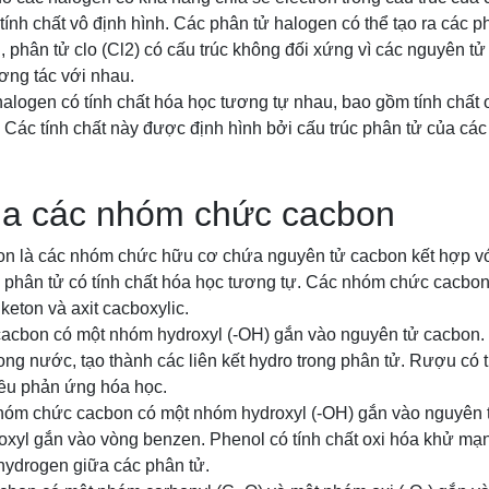
ính chất vô định hình. Các phân tử halogen có thể tạo ra các ph
, phân tử clo (Cl2) có cấu trúc không đối xứng vì các nguyên tử
ơng tác với nhau.
halogen có tính chất hóa học tương tự nhau, bao gồm tính chất
h. Các tính chất này được định hình bởi cấu trúc phân tử của các
ủa các nhóm chức cacbon
n là các nhóm chức hữu cơ chứa nguyên tử cacbon kết hợp vớ
c phân tử có tính chất hóa học tương tự. Các nhóm chức cacbo
 keton và axit cacboxylic.
cbon có một nhóm hydroxyl (-OH) gắn vào nguyên tử cacbon.
trong nước, tạo thành các liên kết hydro trong phân tử. Rượu có 
ều phản ứng hóa học.
hóm chức cacbon có một nhóm hydroxyl (-OH) gắn vào nguyên
roxyl gắn vào vòng benzen. Phenol có tính chất oxi hóa khử m
 hydrogen giữa các phân tử.