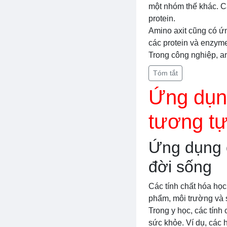
một nhóm thế khác. Cá
protein.
Amino axit cũng có ứ
các protein và enzyme
Trong công nghiệp, a
Tóm tắt
Ứng dụng
tương t
Ứng dụng c
đời sống
Các tính chất hóa học
phẩm, môi trường và 
Trong y học, các tín
sức khỏe. Ví dụ, các 