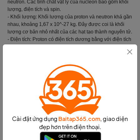
neutron. Các tính chất vật lý của nucleon bao gồm khối
lượng, điện tích và spin.
- Khối lượng: Khối lượng của proton và neutron khá gần
nhau, khoảng 1,67 x 10^-27 kg. Đây được coi là khối
lượng cơ bản nhỏ nhất của các hạt tạo thành nguyên tử.
- Điện tích: Proton có điện tích dương bằng với điện tích
của electron âm, trong khi neutron không có điện tích.
Điều này có nghĩa là proton có khả năng tương tác điện
từ với các electron và các hạt mang điện tích âm khác.
- Spin: Proton và neutron đều có spin bằng 1/2. Spin là
một đại lượng lượng tử mô tả tính chất quay của một
hạt.
Tính chất vật lý của nucleon đóng vai trò quan trọng
trong các quá trình hạt nhân, bao gồm phản ứng hạt
nhân, hạt nhân phân hủy và hạt nhân tổng hợp. Các tính
chất này cũng đóng vai trò quan trọng trong việc nghiên
Cài đặt ứng dụng
Baitap365.com
, giao diện
cứu cấu trúc nguyên tử và các quá trình vật lý liên quan
đẹp hơn trên điện thoại.
đến nguyên tử.