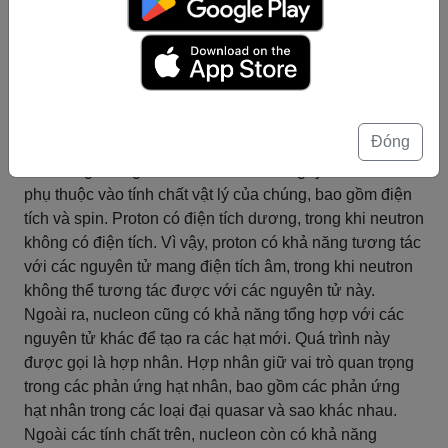
Tóm tắt
Tính chất hóa học của nucleon
Tính chất hóa học của nucleon:
Nucleon là các hạt cấu thành nên hạt nhân của nguyên
tử, bao gồm proton và neutron. Ngoài tính chất vật lý,
Đóng
nucleon cũng có tính chất hóa học đặc biệt.
Khả năng tương tác của nucleon với nguyên tử khác
phụ thuộc vào tính chất vật lý của chúng, bao gồm điện
tích và spin. Proton có điện tích dương, trong khi neutron
không có điện tích. Vì vậy, proton có khả năng tương tác
với các nguyên tử mang điện tích âm, trong khi neutron
không thể tương tác được với các nguyên tử này.
Ngoài ra, nucleon cũng có khả năng tổng hợp với các
nguyên tử khác để tạo ra các hạt mới. Quá trình này
được gọi là hợp nhân. Hợp nhân giữ vai trò quan trọng
trong các phản ứng hạt nhân, bao gồm các phản ứng
hạt nhân trong các loại đại quasar và sao khác nhau.
Ngoài các tính chất trên, nucleon còn có khả năng