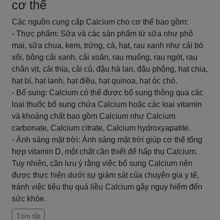
cơ thể
Các nguồn cung cấp Calcium cho cơ thể bao gồm:
- Thực phẩm: Sữa và các sản phẩm từ sữa như phô
mai, sữa chua, kem, trứng, cá, hạt, rau xanh như cải bó
xôi, bông cải xanh, cải xoăn, rau muống, rau ngót, rau
chân vịt, cải thìa, cải củ, đậu hà lan, đậu phộng, hạt chia,
hạt bí, hạt lanh, hạt điều, hạt quinoa, hạt óc chó.
- Bổ sung: Calcium có thể được bổ sung thông qua các
loại thuốc bổ sung chứa Calcium hoặc các loại vitamin
và khoáng chất bao gồm Calcium như Calcium
carbonate, Calcium citrate, Calcium hydroxyapatite.
- Ánh sáng mặt trời: Ánh sáng mặt trời giúp cơ thể tổng
hợp vitamin D, một chất cần thiết để hấp thụ Calcium.
Tuy nhiên, cần lưu ý rằng việc bổ sung Calcium nên
được thực hiện dưới sự giám sát của chuyên gia y tế,
tránh việc tiêu thụ quá liều Calcium gây nguy hiểm đến
sức khỏe.
Tóm tắt