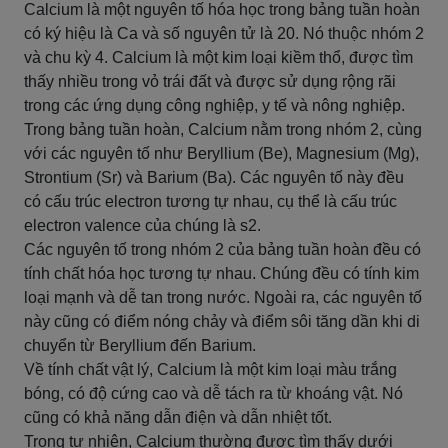
Calcium là một nguyên tố hóa học trong bảng tuần hoàn
có ký hiệu là Ca và số nguyên tử là 20. Nó thuộc nhóm 2
và chu kỳ 4. Calcium là một kim loại kiềm thổ, được tìm
thấy nhiều trong vỏ trái đất và được sử dụng rộng rãi
trong các ứng dụng công nghiệp, y tế và nông nghiệp.
Trong bảng tuần hoàn, Calcium nằm trong nhóm 2, cùng
với các nguyên tố như Beryllium (Be), Magnesium (Mg),
Strontium (Sr) và Barium (Ba). Các nguyên tố này đều
có cấu trúc electron tương tự nhau, cụ thể là cấu trúc
electron valence của chúng là s2.
Các nguyên tố trong nhóm 2 của bảng tuần hoàn đều có
tính chất hóa học tương tự nhau. Chúng đều có tính kim
loại mạnh và dễ tan trong nước. Ngoài ra, các nguyên tố
này cũng có điểm nóng chảy và điểm sôi tăng dần khi di
chuyển từ Beryllium đến Barium.
Về tính chất vật lý, Calcium là một kim loại màu trắng
bóng, có độ cứng cao và dễ tách ra từ khoáng vật. Nó
cũng có khả năng dẫn điện và dẫn nhiệt tốt.
Trong tự nhiên, Calcium thường được tìm thấy dưới