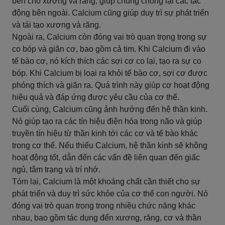
bền cho xương và răng, giúp chúng chống lại các tác
động bên ngoài. Calcium cũng giúp duy trì sự phát triển
và tái tạo xương và răng.
Ngoài ra, Calcium còn đóng vai trò quan trọng trong sự
co bóp và giãn cơ, bao gồm cả tim. Khi Calcium đi vào
tế bào cơ, nó kích thích các sợi cơ co lại, tạo ra sự co
bóp. Khi Calcium bị loại ra khỏi tế bào cơ, sợi cơ được
phóng thích và giãn ra. Quá trình này giúp cơ hoạt động
hiệu quả và đáp ứng được yêu cầu của cơ thể.
Cuối cùng, Calcium cũng ảnh hưởng đến hệ thần kinh.
Nó giúp tạo ra các tín hiệu điện hóa trong não và giúp
truyền tín hiệu từ thần kinh tới các cơ và tế bào khác
trong cơ thể. Nếu thiếu Calcium, hệ thần kinh sẽ không
hoạt động tốt, dẫn đến các vấn đề liên quan đến giấc
ngủ, tâm trạng và trí nhớ.
Tóm lại, Calcium là một khoáng chất cần thiết cho sự
phát triển và duy trì sức khỏe của cơ thể con người. Nó
đóng vai trò quan trọng trong nhiều chức năng khác
nhau, bao gồm tác dụng đến xương, răng, cơ và thần