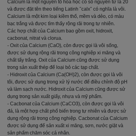
Calcium là một nguyên tố hóa học có số nguyên tử là 20
và được đặt tên theo tiếng Latinh "calx" có nghĩa là vôi.
Calcium là một kim loại kiềm thổ, mềm và dẻo, có màu
bạc trắng và được tìm thấy rộng rãi trong tự nhiên.
Các hợp chất của Calcium bao gồm oxit, hidroxit,
cacbonat, nitrat và clorua.
- Oxit của Calcium (CaO), còn được gọi là vôi sống,
được sử dụng rộng rãi trong công nghiệp xi măng và
chất tẩy trắng. Oxit của Calcium cũng được sử dụng
trong sản xuất thép để loại bỏ các tạp chất.
- Hidroxit của Calcium (Ca(OH)2), còn được gọi là vôi
tôi, được sử dụng trong xử lý nước để điều chỉnh độ pH
và làm sạch nước. Hidroxit của Calcium cũng được sử
dụng trong sản xuất giấy, nhựa và mỹ phẩm.
- Cacbonat của Calcium (CaCO3), còn được gọi là vôi
đá, là một hợp chất phổ biến trong tự nhiên và được sử
dụng rộng rãi trong công nghiệp. Cacbonat của Calcium
được sử dụng để sản xuất xi măng, sơn, nước giặt và
sản phẩm chăm sóc cá nhân.