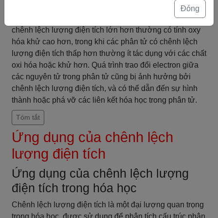
giữa các nguyên tử trong phân tử dẫn đến sự chuyển
Đóng
giao electron giữa các nguyên tử đó. Các phân tử có
chênh lệch lượng điện tích lớn hơn thường có tính oxy
hóa khử cao hơn, trong khi các phân tử có chênh lệch
lượng điện tích thấp hơn thường ít tác dụng với các chất
oxi hóa hoặc khử hơn. Quá trình trao đổi electron giữa
các nguyên tử trong phân tử cũng bị ảnh hưởng bởi
chênh lệch lượng điện tích, và có thể dẫn đến sự hình
thành hoặc phá vỡ các liên kết hóa học trong phân tử.
Tóm tắt
Ứng dụng của chênh lệch
lượng điện tích
Ứng dụng của chênh lệch lượng
điện tích trong hóa học
Chênh lệch lượng điện tích là một đại lượng quan trọng
trong hóa học, được sử dụng để phân tích cấu trúc phân