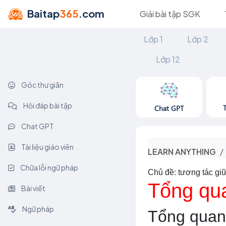
Baitap
365
.com
Giải bài tập SGK
Lớp 1
Lớp 2
Lớp 12
Góc thư giãn
Hỏi đáp bài tập
Chat GPT
Chat GPT
Tài liệu giáo viên
LEARN ANYTHING
Chữa lỗi ngữ pháp
Chủ đề: tương tác gi
Tổng qua
Bài viết
Ngữ pháp
Tổng quan 