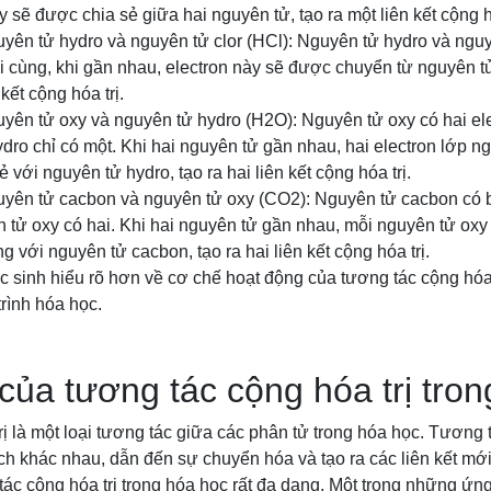
 sẽ được chia sẻ giữa hai nguyên tử, tạo ra một liên kết cộng hó
yên tử hydro và nguyên tử clor (HCl): Nguyên tử hydro và nguy
ài cùng, khi gần nhau, electron này sẽ được chuyển từ nguyên 
 kết cộng hóa trị.
yên tử oxy và nguyên tử hydro (H2O): Nguyên tử oxy có hai ele
ydro chỉ có một. Khi hai nguyên tử gần nhau, hai electron lớp 
 với nguyên tử hydro, tạo ra hai liên kết cộng hóa trị.
uyên tử cacbon và nguyên tử oxy (CO2): Nguyên tử cacbon có b
n tử oxy có hai. Khi hai nguyên tử gần nhau, mỗi nguyên tử oxy 
g với nguyên tử cacbon, tạo ra hai liên kết cộng hóa trị.
ọc sinh hiểu rõ hơn về cơ chế hoạt động của tương tác cộng hóa 
trình hóa học.
ủa tương tác cộng hóa trị tron
ị là một loại tương tác giữa các phân tử trong hóa học. Tương t
ích khác nhau, dẫn đến sự chuyển hóa và tạo ra các liên kết mới
ác cộng hóa trị trong hóa học rất đa dạng. Một trong những ứn