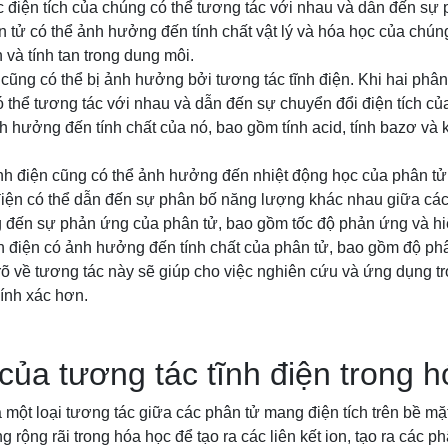
 điện tích của chúng có thể tương tác với nhau và dẫn đến sự
 tử có thể ảnh hưởng đến tính chất vật lý và hóa học của chú
 và tính tan trong dung môi.
 cũng có thể bị ảnh hưởng bởi tương tác tĩnh điện. Khi hai phâ
ó thể tương tác với nhau và dẫn đến sự chuyển đổi điện tích của
h hưởng đến tính chất của nó, bao gồm tính acid, tính bazơ và k
ĩnh điện cũng có thể ảnh hưởng đến nhiệt động học của phân tử
 điện có thể dẫn đến sự phân bố năng lượng khác nhau giữa cá
 đến sự phản ứng của phân tử, bao gồm tốc độ phản ứng và hi
nh điện có ảnh hưởng đến tính chất của phân tử, bao gồm độ phâ
rõ về tương tác này sẽ giúp cho việc nghiên cứu và ứng dụng t
ính xác hơn.
ủa tương tác tĩnh điện trong h
à một loại tương tác giữa các phân tử mang điện tích trên bề m
 rộng rãi trong hóa học để tạo ra các liên kết ion, tạo ra các 