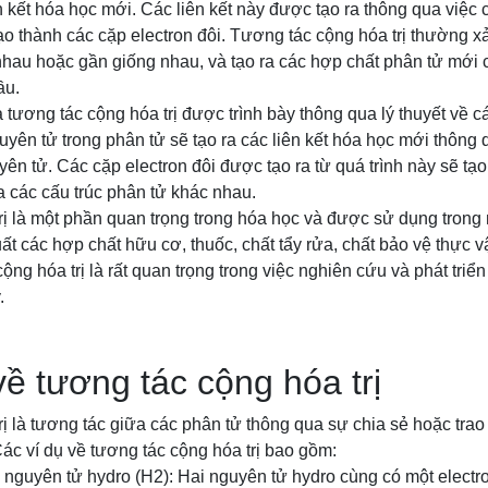
n kết hóa học mới. Các liên kết này được tạo ra thông qua việc 
ạo thành các cặp electron đôi. Tương tác cộng hóa trị thường x
 nhau hoặc gần giống nhau, và tạo ra các hợp chất phân tử mới c
ầu.
tương tác cộng hóa trị được trình bày thông qua lý thuyết về cá
uyên tử trong phân tử sẽ tạo ra các liên kết hóa học mới thông 
ên tử. Các cặp electron đôi được tạo ra từ quá trình này sẽ tạo 
ra các cấu trúc phân tử khác nhau.
ị là một phần quan trọng trong hóa học và được sử dụng trong 
t các hợp chất hữu cơ, thuốc, chất tẩy rửa, chất bảo vệ thực vậ
cộng hóa trị là rất quan trọng trong việc nghiên cứu và phát tri
.
về tương tác cộng hóa trị
ị là tương tác giữa các phân tử thông qua sự chia sẻ hoặc trao 
ác ví dụ về tương tác cộng hóa trị bao gồm:
 nguyên tử hydro (H2): Hai nguyên tử hydro cùng có một electro