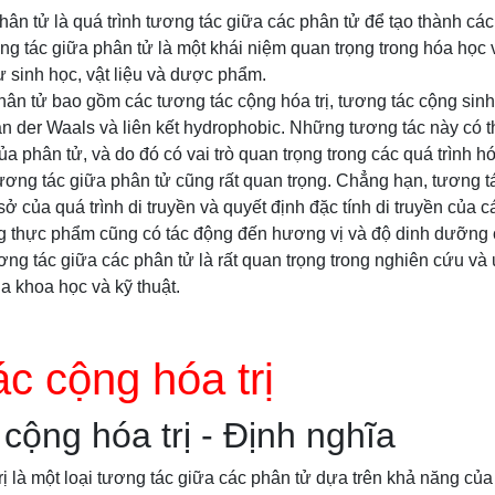
ân tử là quá trình tương tác giữa các phân tử để tạo thành các 
ng tác giữa phân tử là một khái niệm quan trọng trong hóa học v
 sinh học, vật liệu và dược phẩm.
ân tử bao gồm các tương tác cộng hóa trị, tương tác cộng sinh h
t van der Waals và liên kết hydrophobic. Những tương tác này có
của phân tử, và do đó có vai trò quan trọng trong các quá trình h
ương tác giữa phân tử cũng rất quan trọng. Chẳng hạn, tương t
ở của quá trình di truyền và quyết định đặc tính di truyền của c
ng thực phẩm cũng có tác động đến hương vị và độ dinh dưỡng
tương tác giữa các phân tử là rất quan trọng trong nghiên cứu và
a khoa học và kỹ thuật.
c cộng hóa trị
cộng hóa trị - Định nghĩa
ị là một loại tương tác giữa các phân tử dựa trên khả năng của