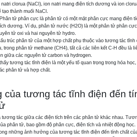
 natri clorua (NaCl), ion natri mang điện tích dương và ion clo
ể tạo thành muối NaCl.
 Phân tử phân cực là phân tử có một mặt phân cực mang điện t
ích dương. Ví dụ, phân tử nước (H2O) là một phân tử phân cực 
guyên tử oxi và hai nguyên tử hydro.
Cấu trúc phân tử của một hợp chất phụ thuộc vào tương tác tĩnh
dụ, trong phân tử methane (CH4), tất cả các liên kết C-H đều là 
on giữa các nguyên tử carbon và hydrogen.
thấy tương tác tĩnh điện là một yếu tố quan trọng trong hóa họ
các phân tử và hợp chất.
của tương tác tĩnh điện đến tí
tử
à tương tác giữa các điện tích trên các phân tử khác nhau. Tươ
ủa phân tử, bao gồm độ phân cực, điện tích và nhiệt động học.
ong những ảnh hưởng của tương tác tĩnh điện đến tính chất của