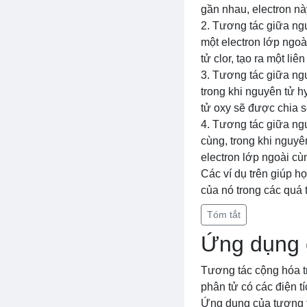
gần nhau, electron này
2. Tương tác giữa ngu
một electron lớp ngo
tử clor, tạo ra một liên
3. Tương tác giữa ngu
trong khi nguyên tử h
tử oxy sẽ được chia sẻ
4. Tương tác giữa ng
cùng, trong khi nguyê
electron lớp ngoài cùn
Các ví dụ trên giúp h
của nó trong các quá 
Tóm tắt
Ứng dụng c
Tương tác cộng hóa tr
phân tử có các điện t
Ứng dụng của tương t