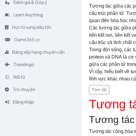
Đánh giá & Góp ý
Tương tác giữa các ph
cấu trúc phân tử. Tươ
Learn Anything
quan đến hóa học như
Học từ vựng siêu tốc
Các tương tác giữa ph
liên kết ion, liên kế
Game365.io
cấu trúc và tính chất 
Trong đời sống, các t
Bảng xếp hạng chuyên cần
protein và DNA là cơ s
Travelingo
giữa các phân tử tro
Vì vậy, hiểu biết về 
Nối từ
lĩnh vực khác nhau củ
Trò chuyện
Tóm tắt
Tương tá
Đăng nhập
Tương tác 
Tương tác cộng hóa tr