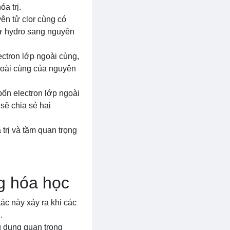
a trị.
ên tử clor cùng có
tử hydro sang nguyên
ctron lớp ngoài cùng,
ngoài cùng của nguyên
ốn electron lớp ngoài
sẽ chia sẻ hai
trị và tầm quan trọng
g hóa học
ác này xảy ra khi các
.
g dụng quan trọng