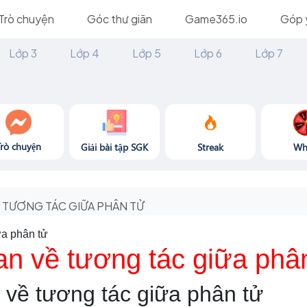
Trò chuyện
Góc thư giãn
Game365.io
Góp 
Lớp 3
Lớp 4
Lớp 5
Lớp 6
Lớp 7
Trò chuyện
Giải bài tập SGK
Streak
Wh
TƯƠNG TÁC GIỮA PHÂN TỬ
ữa phân tử
n về tương tác giữa phâ
về tương tác giữa phân tử