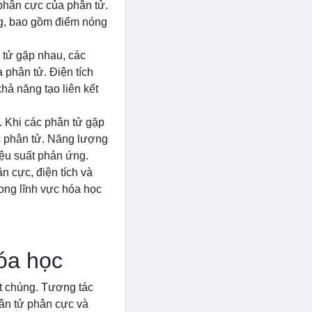
 phân cực của phân tử.
ng, bao gồm điểm nóng
n tử gặp nhau, các
 phân tử. Điện tích
hả năng tạo liên kết
. Khi các phân tử gặp
c phân tử. Năng lượng
ệu suất phản ứng.
n cực, điện tích và
rong lĩnh vực hóa học
óa học
ặt chúng. Tương tác
phân tử phân cực và