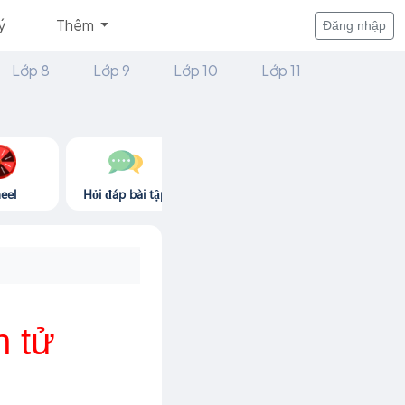
ý
Thêm
Đăng nhập
Lớp 8
Lớp 9
Lớp 10
Lớp 11
eel
Hỏi đáp bài tập
Góc thư giãn
Game365.
n tử